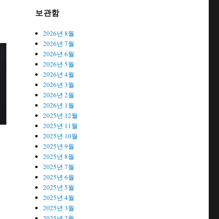
보관함
2026년 8월
2026년 7월
2026년 6월
2026년 5월
2026년 4월
2026년 3월
2026년 2월
2026년 1월
2025년 12월
2025년 11월
2025년 10월
2025년 9월
2025년 8월
2025년 7월
2025년 6월
2025년 5월
2025년 4월
2025년 3월
2025년 2월