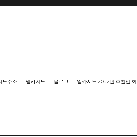
지노주소
엠카지노
블로그
엠카지노 2022년 추천인 