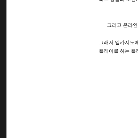
그리고 온라인
그래서 엠카지노에
플레이를 하는 플