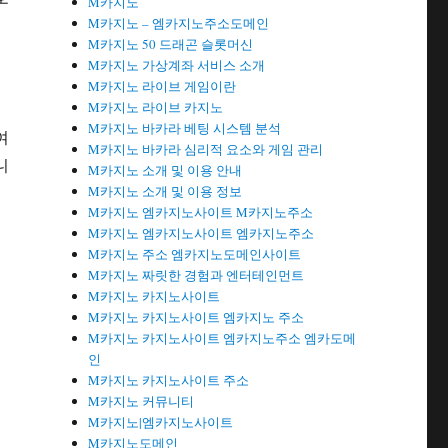
M카지노
M카지노 – 엠카지노주소도메인
M카지노 50 드래곤 슬롯머신
​M카지노 가상계좌 서비스 소개
M카지노 라이브 게임이란
M카지노 라이브 카지노
M카지노 바카라 베팅 시스템 분석
여
M카지노 바카라 심리적 요소와 게임 관리
니
M카지노 소개 및 이용 안내
M카지노 소개 및 이용 정보
M카지노 엠카지노사이트 M카지노주소
M카지노 엠카지노사이트 엠카지노주소
M카지노 주소 엠카지노도메인사이트
M카지노 짜릿한 경험과 엔터테인먼트
M카지노 카지노사이트
M카지노 카지노사이트 엠카지노 주소
M카지노 카지노사이트 엠카지노주소 엠카도메
인
M카지노 카지노사이트 주소
M카지노 커뮤니티
M카지노|엠카지노사이트
M카지노도메인