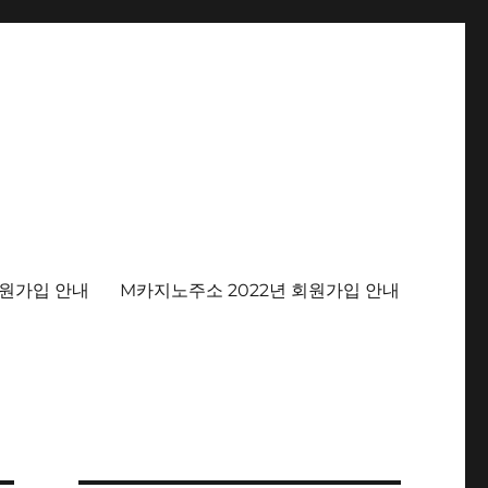
회원가입 안내
M카지노주소 2022년 회원가입 안내