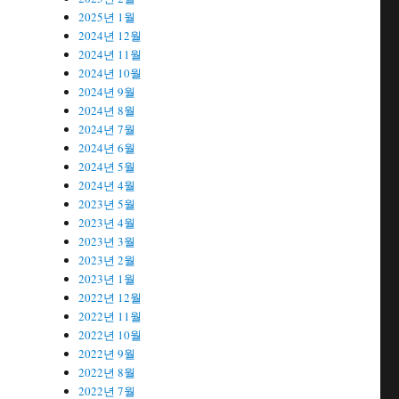
2025년 1월
2024년 12월
2024년 11월
2024년 10월
2024년 9월
2024년 8월
2024년 7월
2024년 6월
2024년 5월
2024년 4월
2023년 5월
2023년 4월
2023년 3월
2023년 2월
2023년 1월
2022년 12월
2022년 11월
2022년 10월
2022년 9월
2022년 8월
2022년 7월