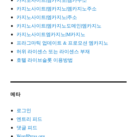
카지노사이트|엠카지노|엠카지노주소
카지노사이트|엠카지노|주소
카지노사이트|엠카지노도메인|엠카지노
카지노사이트엠카지노|M카지노
프라그마틱 업데이트 & 프로모션 엠카지노
허위 라이센스 또는 라이센스 부재
호텔 라이브슬롯 이용방법
메타
로그인
엔트리 피드
댓글 피드
WordPress.org