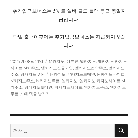
추가입금보너스는 5% 로 실버 골드 블랙 등급 동일지
급입니다.
당일 출금이후에는 추가입금보너스는 지급되지않습
니다.
작
카
2024년 08월 21일
M카지노
,
미분류
,
엠카지노
,
엠카지노 카지노
성
테
사이트 M카주소
,
엠카지노신규가입
,
엠카지노접속주소
,
엠카지노
일
고
태
주소
,
엠카지노쿠폰
M카지노
,
M카지노도메인
,
M카지노사이트
,
자
리
그
M카지노주소
,
M카지노쿠폰
,
엠카지노
,
엠카지노 카지노사이트 M
카주소
,
엠카지노도메인
,
엠카지노사이트
,
엠카지노주소
,
엠카지노
엠
쿠폰
에 댓글 남기기
카
지
노
카
지
검
검
색
노
색: