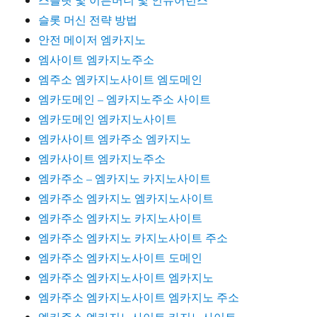
슬롯 머신 전략 방법
안전 메이저 엠카지노
엠사이트 엠카지노주소
엠주소 엠카지노사이트 엠도메인
엠카도메인 – 엠카지노주소 사이트
엠카도메인 엠카지노사이트
엠카사이트 엠카주소 엠카지노
엠카사이트 엠카지노주소
엠카주소 – 엠카지노 카지노사이트
엠카주소 엠카지노 엠카지노사이트
엠카주소 엠카지노 카지노사이트
엠카주소 엠카지노 카지노사이트 주소
엠카주소 엠카지노사이트 도메인
엠카주소 엠카지노사이트 엠카지노
엠카주소 엠카지노사이트 엠카지노 주소
엠카주소 엠카지노사이트 카지노사이트