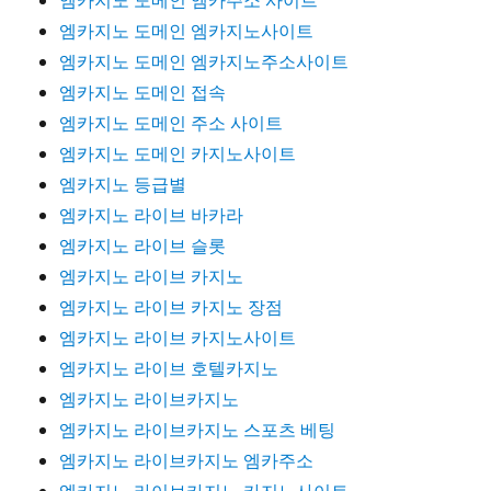
엠카지노 도메인 엠카지노사이트
엠카지노 도메인 엠카지노주소사이트
엠카지노 도메인 접속
엠카지노 도메인 주소 사이트
엠카지노 도메인 카지노사이트
엠카지노 등급별
엠카지노 라이브 바카라
엠카지노 라이브 슬롯
엠카지노 라이브 카지노
엠카지노 라이브 카지노 장점
엠카지노 라이브 카지노사이트
엠카지노 라이브 호텔카지노
엠카지노 라이브카지노
엠카지노 라이브카지노 스포츠 베팅
엠카지노 라이브카지노 엠카주소
엠카지노 라이브카지노 카지노사이트