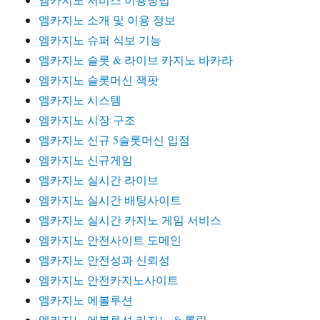
엠카지노 소개 및 이용 정보
엠카지노 슈퍼 식보 기능
엠카지노 슬롯 & 라이브 카지노 바카라
엠카지노 슬롯머신 잭팟
엠카지노 시스템
엠카지노 시장 구조
엠카지노 신규 5슬롯머신 입점
엠카지노 신규게임
엠카지노 실시간 라이브
엠카지노 실시간 배팅사이트
엠카지노 실시간 카지노 게임 서비스
엠카지노 안전사이트 도메인
엠카지노 안전성과 신뢰성
엠카지노 안전카지노사이트
엠카지노 에볼루션
엠카지노 에볼루션 카지노 & 롤링