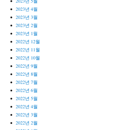
2023년 5월
2023년 4월
2023년 3월
2023년 2월
2023년 1월
2022년 12월
2022년 11월
2022년 10월
2022년 9월
2022년 8월
2022년 7월
2022년 6월
2022년 5월
2022년 4월
2022년 3월
2022년 2월