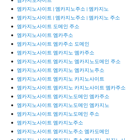
엠카지노사이트 | 엠카지노주소 | 엠카지노
엠카지노사이트 | 엠카지노주소 | 엠카지노 주소
엠카지노사이트 도메인 주소
엠카지노사이트 엠카주소
엠카지노사이트 엠카주소 도메인
엠카지노사이트 엠카지노 엠카주소
엠카지노사이트 엠카지노 엠카지노도메인 주소
엠카지노사이트 엠카지노 엠카지노주소
엠카지노사이트 엠카지노 카지노사이트
엠카지노사이트 엠카지노 카지노사이트 엠카주소
엠카지노사이트 엠카지노도메인 엠카주소
엠카지노사이트 엠카지노도메인 엠카지노
엠카지노사이트 엠카지노도메인 주소
엠카지노사이트 엠카지노주소
엠카지노사이트 엠카지노주소 엠카도메인
엠카지노사이트 엠카지노주소 엠카지노 카지노사