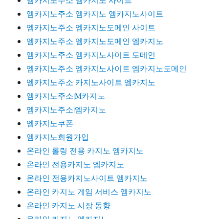
엠카지노주소 엠카지노 엠카지노사이트
엠카지노주소 엠카지노도메인 사이트
엠카지노주소 엠카지노도메인 엠카지노
엠카지노주소 엠카지노사이트 도메인
엠카지노주소 엠카지노사이트 엠카지노도메인
엠카지노주소 카지노사이트 엠카지노
엠카지노주소|M카지노
엠카지노주소|엠카지노
엠카지노쿠폰
엠카지노회원가입
온라인 롤링 전용 카지노 엠카지노
온라인 전용카지노 엠카지노
온라인 전용카지노사이트 엠카지노
온라인 카지노 게임 서비스 엠카지노
온라인 카지노 시장 동향
온라인 카지노 엠카지노