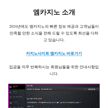
엠카지노 소개
2024년에도 엠카지노의 빠른 정보 제공과 고객님들이
만족할 만한 소식을 전해 드릴 수 있도록 최선을 다하
고 있습니다.
카지노사이트 엠카지노 바로가기
입금을 자주 반복하시는 회원님들을 위한 안내사항입
니다.