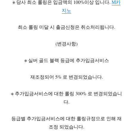
※ 당사 최소 롤링은 입금액의 100%이상 입니다.
M카
지노
최소 롤링 미달 시 출금신청은 취소처리됩니다.
(변경사항)
※ 실버 골드 블랙 등급에 추가입금서비스
재조정되어 5% 로 변경되었습니다.
※ 추가입금서비스에 대한 롤링 300% 로 변경되었습니
다.
등급별 추가입금서비스에 대한 롤링규정으로 인해 재
조정 되었습니다.