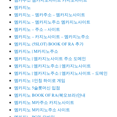
엠카지노
엠카지노 – 엠카주소 – 엠카지노사이트
엠카지노 – 엠카지노주소 엠카지노사이트
엠카지노 – 주소 – 사이트
엠카지노 – 카지노사이트 – 엠카지노주소
엠카지노 (5SLOT) BOOK OF RA 추가
엠카지노 | M카지노주소
엠카지노 | 엠카지노사이트 주소 도메인
엠카지노 | 엠카지노주소 | 엠카지노사이트
엠카지노 | 엠카지노주소 | 엠카지노사이트 – 도메인
엠카지노 1인칭 하이로 게임
엠카지노 5슬롯머신 입점
엠카지노 BOOK OF RA(북오브라)안내
엠카지노 M카주소 카지노사이트
엠카지노 M카지노주소 사이트
엠카지노 PC와 모바일