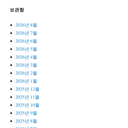
보관함
2026년 8월
2026년 7월
2026년 6월
2026년 5월
2026년 4월
2026년 3월
2026년 2월
2026년 1월
2025년 12월
2025년 11월
2025년 10월
2025년 9월
2025년 8월