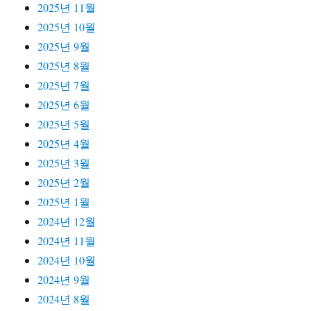
2025년 11월
2025년 10월
2025년 9월
2025년 8월
2025년 7월
2025년 6월
2025년 5월
2025년 4월
2025년 3월
2025년 2월
2025년 1월
2024년 12월
2024년 11월
2024년 10월
2024년 9월
2024년 8월