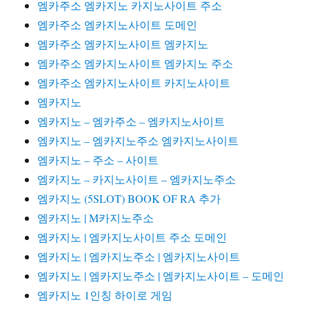
엠카주소 엠카지노 카지노사이트 주소
엠카주소 엠카지노사이트 도메인
엠카주소 엠카지노사이트 엠카지노
엠카주소 엠카지노사이트 엠카지노 주소
엠카주소 엠카지노사이트 카지노사이트
엠카지노
엠카지노 – 엠카주소 – 엠카지노사이트
엠카지노 – 엠카지노주소 엠카지노사이트
엠카지노 – 주소 – 사이트
엠카지노 – 카지노사이트 – 엠카지노주소
엠카지노 (5SLOT) BOOK OF RA 추가
엠카지노 | M카지노주소
엠카지노 | 엠카지노사이트 주소 도메인
엠카지노 | 엠카지노주소 | 엠카지노사이트
엠카지노 | 엠카지노주소 | 엠카지노사이트 – 도메인
엠카지노 1인칭 하이로 게임