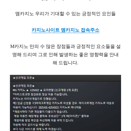
엠카지노 우리가 기대할 수 있는 긍정적인 요인들
카지노사이트 엠카지노 접속주소
M카지노 만의 수 많은 장점들과 긍정적인 요소들을 설
명해 드리며 그로 인해 발생하는 좋은 영향력을 안내
해 드립니다.