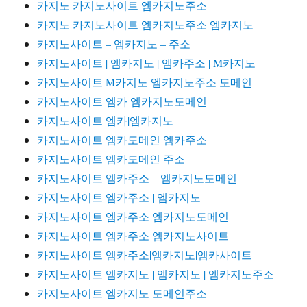
카지노 카지노사이트 엠카지노주소
카지노 카지노사이트 엠카지노주소 엠카지노
카지노사이트 – 엠카지노 – 주소
카지노사이트 | 엠카지노 | 엠카주소 | M카지노
카지노사이트 M카지노 엠카지노주소 도메인
카지노사이트 엠카 엠카지노도메인
카지노사이트 엠카|엠카지노
카지노사이트 엠카도메인 엠카주소
카지노사이트 엠카도메인 주소
카지노사이트 엠카주소 – 엠카지노도메인
카지노사이트 엠카주소 | 엠카지노
카지노사이트 엠카주소 엠카지노도메인
카지노사이트 엠카주소 엠카지노사이트
카지노사이트 엠카주소|엠카지노|엠카사이트
카지노사이트 엠카지노 | 엠카지노 | 엠카지노주소
카지노사이트 엠카지노 도메인주소