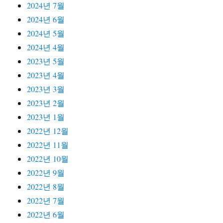
2024년 7월
2024년 6월
2024년 5월
2024년 4월
2023년 5월
2023년 4월
2023년 3월
2023년 2월
2023년 1월
2022년 12월
2022년 11월
2022년 10월
2022년 9월
2022년 8월
2022년 7월
2022년 6월