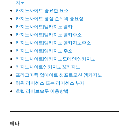
지노
카지노사이트 중요한 요소
카지노사이트 평점 순위의 중요성
카지노사이트|엠카지노|엠카
카지노사이트|엠카지노|엠카주소
카지노사이트|엠카지노|엠카지노주소
카지노사이트|엠카지노|주소
카지노사이트|엠카지노도메인|엠카지노
카지노사이트엠카지노|M카지노
프라그마틱 업데이트 & 프로모션 엠카지노
허위 라이센스 또는 라이센스 부재
호텔 라이브슬롯 이용방법
메타