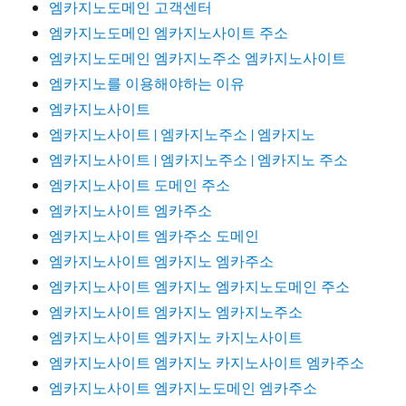
엠카지노도메인 고객센터
엠카지노도메인 엠카지노사이트 주소
엠카지노도메인 엠카지노주소 엠카지노사이트
엠카지노를 이용해야하는 이유
엠카지노사이트
엠카지노사이트 | 엠카지노주소 | 엠카지노
엠카지노사이트 | 엠카지노주소 | 엠카지노 주소
엠카지노사이트 도메인 주소
엠카지노사이트 엠카주소
엠카지노사이트 엠카주소 도메인
엠카지노사이트 엠카지노 엠카주소
엠카지노사이트 엠카지노 엠카지노도메인 주소
엠카지노사이트 엠카지노 엠카지노주소
엠카지노사이트 엠카지노 카지노사이트
엠카지노사이트 엠카지노 카지노사이트 엠카주소
엠카지노사이트 엠카지노도메인 엠카주소