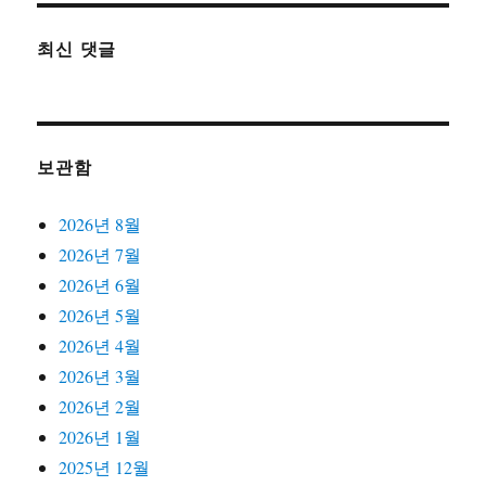
최신 댓글
보관함
2026년 8월
2026년 7월
2026년 6월
2026년 5월
2026년 4월
2026년 3월
2026년 2월
2026년 1월
2025년 12월