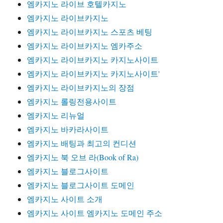
엠카지노 라이브 호텔카지노
엠카지노 라이브카지노
엠카지노 라이브카지노 스포츠 베팅
엠카지노 라이브카지노 엠카주소
엠카지노 라이브카지노 카지노사이트
엠카지노 라이브카지노 카지노사이트'
엠카지노 라이브카지노의 장점
엠카지노 롤링전용사이트
엠카지노 리뉴얼
엠카지노 바카라사이트
엠카지노 배팅과 최고의 컨디션
엠카지노 북 오브 라(Book of Ra)
엠카지노 블로그사이트
엠카지노 블로그사이트 도메인
엠카지노 사이트 소개
엠카지노 사이트 엠카지노 도메인 주소