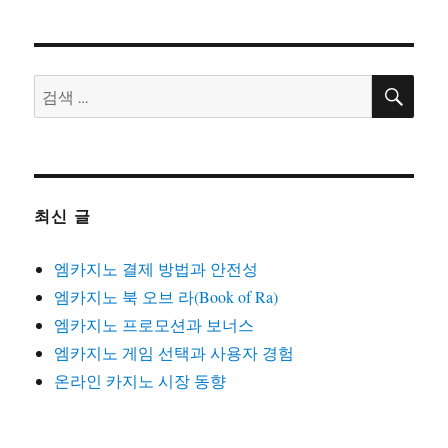
지
노
서
비
검
검
색
스
색:
최신 글
엠카지노 결제 방법과 안전성
엠카지노 북 오브 라(Book of Ra)
엠카지노 프로모션과 보너스
엠카지노 게임 선택과 사용자 경험
온라인 카지노 시장 동향