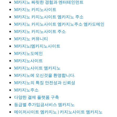
M카지노 짜릿한 경험과 엔터테인먼트
M카지노 카지노사이트
M카지노 카지노사이트 엠카지노 주소
M카지노 카지노사이트 엠카지노주소 엠카도메인
M카지노 카지노사이트 주소
M카지노 커뮤니티
M카지노|엠카지노사이트
M카지노도메인
M카지노사이트
M카지노사이트 엠카지노
M카지노에 오신것을 환영합니다.
M카지노의 특징 안전성과 신뢰성
M카지노주소
다양한 결제 플랫폼 구축
등급별 추가입금서비스 엠카지노
메이저사이트 엠카지노 | 카지노사이트 엠카지노