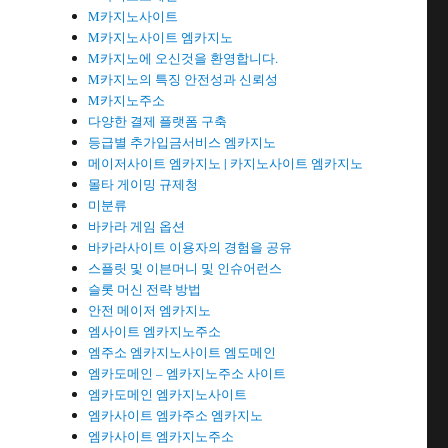
M카지노사이트
M카지노사이트 엠카지노
M카지노에 오신것을 환영합니다.
M카지노의 특징 안전성과 신뢰성
M카지노주소
다양한 결제 플랫폼 구축
등급별 추가입금서비스 엠카지노
메이저사이트 엠카지노 | 카지노사이트 엠카지노
몰타 게이밍 규제청
미분류
바카라 게임 옵션
바카라사이트 이용자의 경험을 공유
스플릿 및 이븐머니 및 인슈어런스
슬롯 머신 전략 방법
안전 메이저 엠카지노
엠사이트 엠카지노주소
엠주소 엠카지노사이트 엠도메인
엠카도메인 – 엠카지노주소 사이트
엠카도메인 엠카지노사이트
엠카사이트 엠카주소 엠카지노
엠카사이트 엠카지노주소