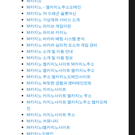
M카지노
M카지노 – 엠카지노주소도메인
M카지노 50 드래곤 슬롯머신
​M카지노 가상계좌 서비스 소개
M카지노 라이브 게임이란
M카지노 라이브 카지노
M카지노 바카라 베팅 시스템 분석
M카지노 바카라 심리적 요소와 게임 관리
M카지노 소개 및 이용 안내
M카지노 소개 및 이용 정보
M카지노 엠카지노사이트 M카지노주소
M카지노 엠카지노사이트 엠카지노주소
M카지노 주소 엠카지노도메인사이트
M카지노 짜릿한 경험과 엔터테인먼트
M카지노 카지노사이트
M카지노 카지노사이트 엠카지노 주소
M카지노 카지노사이트 엠카지노주소 엠카도메
인
M카지노 카지노사이트 주소
M카지노 커뮤니티
M카지노|엠카지노사이트
M카지노도메인