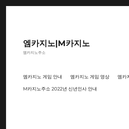
엠카지노|M카지노
엠카지노주소
엠카지노 게임 안내
엠카지노 게임 영상
엠카
M카지노주소 2022년 신년인사 안내