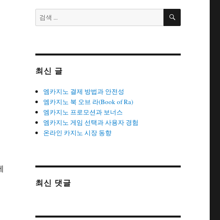
검
검
색
색:
최신 글
엠카지노 결제 방법과 안전성
엠카지노 북 오브 라(Book of Ra)
엠카지노 프로모션과 보너스
엠카지노 게임 선택과 사용자 경험
온라인 카지노 시장 동향
에
최신 댓글