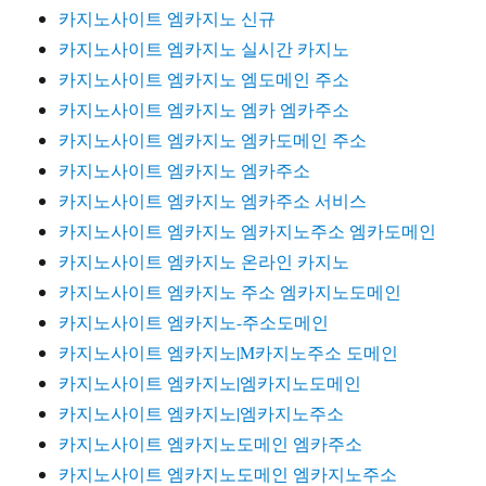
카지노사이트 엠카지노 신규
카지노사이트 엠카지노 실시간 카지노
카지노사이트 엠카지노 엠도메인 주소
카지노사이트 엠카지노 엠카 엠카주소
카지노사이트 엠카지노 엠카도메인 주소
카지노사이트 엠카지노 엠카주소
카지노사이트 엠카지노 엠카주소 서비스
카지노사이트 엠카지노 엠카지노주소 엠카도메인
카지노사이트 엠카지노 온라인 카지노
카지노사이트 엠카지노 주소 엠카지노도메인
카지노사이트 엠카지노-주소도메인
카지노사이트 엠카지노|M카지노주소 도메인
카지노사이트 엠카지노|엠카지노도메인
카지노사이트 엠카지노|엠카지노주소
카지노사이트 엠카지노도메인 엠카주소
카지노사이트 엠카지노도메인 엠카지노주소