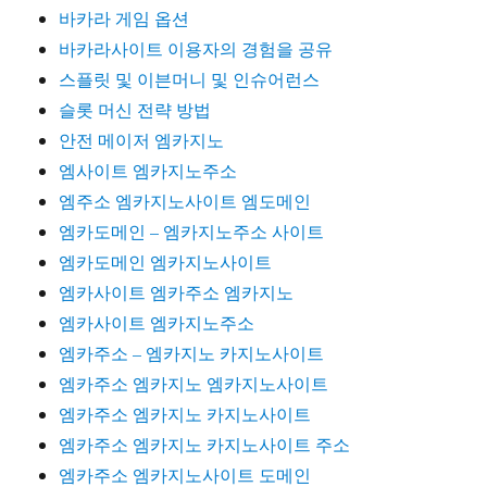
바카라 게임 옵션
바카라사이트 이용자의 경험을 공유
스플릿 및 이븐머니 및 인슈어런스
슬롯 머신 전략 방법
안전 메이저 엠카지노
엠사이트 엠카지노주소
엠주소 엠카지노사이트 엠도메인
엠카도메인 – 엠카지노주소 사이트
엠카도메인 엠카지노사이트
엠카사이트 엠카주소 엠카지노
엠카사이트 엠카지노주소
엠카주소 – 엠카지노 카지노사이트
엠카주소 엠카지노 엠카지노사이트
엠카주소 엠카지노 카지노사이트
엠카주소 엠카지노 카지노사이트 주소
엠카주소 엠카지노사이트 도메인