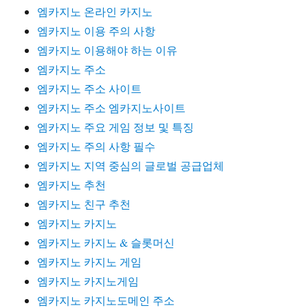
엠카지노 온라인 카지노
엠카지노 이용 주의 사항
엠카지노 이용해야 하는 이유
엠카지노 주소
엠카지노 주소 사이트
엠카지노 주소 엠카지노사이트
엠카지노 주요 게임 정보 및 특징
엠카지노 주의 사항 필수
엠카지노 지역 중심의 글로벌 공급업체
엠카지노 추천
엠카지노 친구 추천
엠카지노 카지노
엠카지노 카지노 & 슬롯머신
엠카지노 카지노 게임
엠카지노 카지노게임
엠카지노 카지노도메인 주소