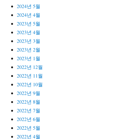
2024년 5월
2024년 4월
2023년 5월
2023년 4월
2023년 3월
2023년 2월
2023년 1월
2022년 12월
2022년 11월
2022년 10월
2022년 9월
2022년 8월
2022년 7월
2022년 6월
2022년 5월
2022년 4월