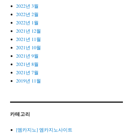
2022년 3월
2022년 2월
2022년 1월
2021년 12월
2021년 11월
2021년 10월
2021년 9월
2021년 8월
2021년 7월
2019년 11월
카테고리
[엠카지노] 엠카지노사이트