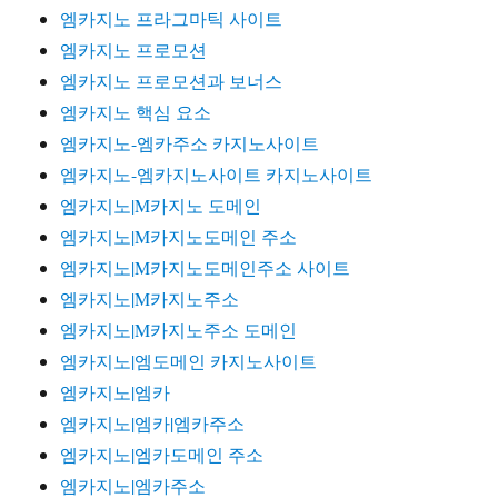
엠카지노 프라그마틱 사이트
엠카지노 프로모션
엠카지노 프로모션과 보너스
엠카지노 핵심 요소
엠카지노-엠카주소 카지노사이트
엠카지노-엠카지노사이트 카지노사이트
엠카지노|M카지노 도메인
엠카지노|M카지노도메인 주소
엠카지노|M카지노도메인주소 사이트
엠카지노|M카지노주소
엠카지노|M카지노주소 도메인
엠카지노|엠도메인 카지노사이트
엠카지노|엠카
엠카지노|엠카|엠카주소
엠카지노|엠카도메인 주소
엠카지노|엠카주소