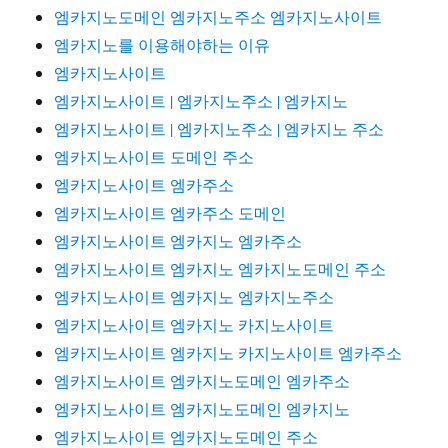
엠카지노도메인 엠카지노주소 엠카지노사이트
엠카지노를 이용해야하는 이유
엠카지노사이트
엠카지노사이트 | 엠카지노주소 | 엠카지노
엠카지노사이트 | 엠카지노주소 | 엠카지노 주소
엠카지노사이트 도메인 주소
엠카지노사이트 엠카주소
엠카지노사이트 엠카주소 도메인
엠카지노사이트 엠카지노 엠카주소
엠카지노사이트 엠카지노 엠카지노도메인 주소
엠카지노사이트 엠카지노 엠카지노주소
엠카지노사이트 엠카지노 카지노사이트
엠카지노사이트 엠카지노 카지노사이트 엠카주소
엠카지노사이트 엠카지노도메인 엠카주소
엠카지노사이트 엠카지노도메인 엠카지노
엠카지노사이트 엠카지노도메인 주소