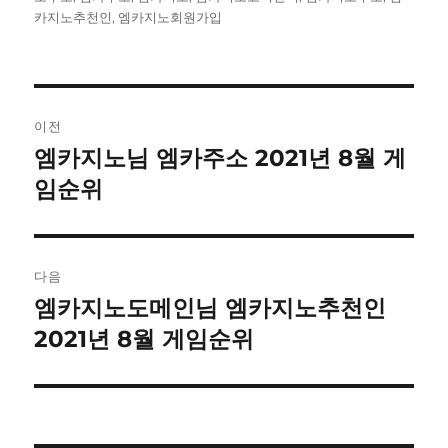
이
일
고
카지노추천인
,
엠카지노회원가입
자
리
글
이전
내
엠카지노님 엠카주소 2021년 8월 게
이
전
임순위
비
글:
게
이
다음
엠카지노도메인님 엠카지노추천인
다
션
음
2021년 8월 게임순위
글: