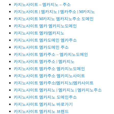
카지노사이트 – 엠카지노 – 주소
카지노사이트 | 엠카지노 | 엠카주소 | M카지노
카지노사이트 M카지노 엠카지노주소 도메인
카지노사이트 엠카 엠카지노도메인
카지노사이트 엠카|엠카지노
카지노사이트 엠카도메인 엠카주소
카지노사이트 엠카도메인 주소
카지노사이트 엠카주소 – 엠카지노도메인
카지노사이트 엠카주소 | 엠카지노
카지노사이트 엠카주소 엠카지노도메인
카지노사이트 엠카주소 엠카지노사이트
카지노사이트 엠카주소|엠카지노|엠카사이트
카지노사이트 엠카지노 | 엠카지노 | 엠카지노주소
카지노사이트 엠카지노 도메인주소
카지노사이트 엠카지노 바로가기
카지노사이트 엠카지노 브랜드