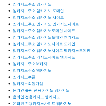
엠카지노주소 엠카지노
엠카지노주소 엠카지노 도메인
엠카지노주소 엠카지노 사이트
엠카지노주소 엠카지노 엠카지노사이트
엠카지노주소 엠카지노도메인 사이트
엠카지노주소 엠카지노도메인 엠카지노
엠카지노주소 엠카지노사이트 도메인
엠카지노주소 엠카지노사이트 엠카지노도메인
엠카지노주소 카지노사이트 엠카지노
엠카지노주소|M카지노
엠카지노주소|엠카지노
엠카지노쿠폰
엠카지노회원가입
온라인 롤링 전용 카지노 엠카지노
온라인 전용카지노 엠카지노
온라인 전용카지노사이트 엠카지노