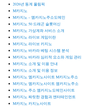
2026년 동계 올림픽
M카지노
M카지노 – 엠카지노주소도메인
M카지노 50 드래곤 슬롯머신
​M카지노 가상계좌 서비스 소개
M카지노 라이브 게임이란
M카지노 라이브 카지노
M카지노 바카라 베팅 시스템 분석
M카지노 바카라 심리적 요소와 게임 관리
M카지노 소개 및 이용 안내
M카지노 소개 및 이용 정보
M카지노 엠카지노사이트 M카지노주소
M카지노 엠카지노사이트 엠카지노주소
M카지노 주소 엠카지노도메인사이트
M카지노 짜릿한 경험과 엔터테인먼트
M카지노 카지노사이트