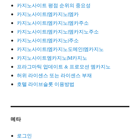
카지노사이트 평점 순위의 중요성
카지노사이트|엠카지노|엠카
카지노사이트|엠카지노|엠카주소
카지노사이트|엠카지노|엠카지노주소
카지노사이트|엠카지노|주소
카지노사이트|엠카지노도메인|엠카지노
카지노사이트엠카지노|M카지노
프라그마틱 업데이트 & 프로모션 엠카지노
허위 라이센스 또는 라이센스 부재
호텔 라이브슬롯 이용방법
메타
로그인