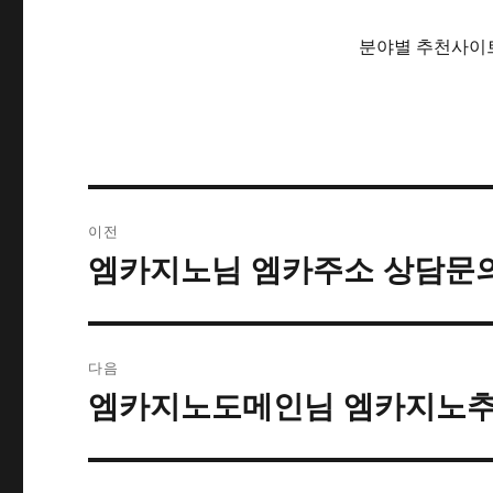
분야별 추천사
글
이전
내
엠카지노님 엠카주소 상담문
이
전
비
글:
게
다음
이
엠카지노도메인님 엠카지노추
다
음
션
글: