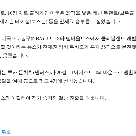
29로, 10점 차로 끌려가던 미국은 29점을 넣은 케빈 듀랜트(브루클
탠 제이슨 테이텀(보스턴) 등을 앞세워 승부를 뒤집었습니다.
 미국프로농구(NBA) 미네소타 팀버울브스에서 클리블랜드 캐
될 것이라는 뉴스가 전해진 리키 루비오가 혼자 38점으로 분전
는 못했습니다.
는 루카 돈치치(댈러스)가 20점, 11어시스트, 8리바운드로 맹활
일을 94대 70으로 꺾고 4강에 선착했습니다.
스와 이탈리아 경기 승자와 결승 진출을 다툽니다.
카주소