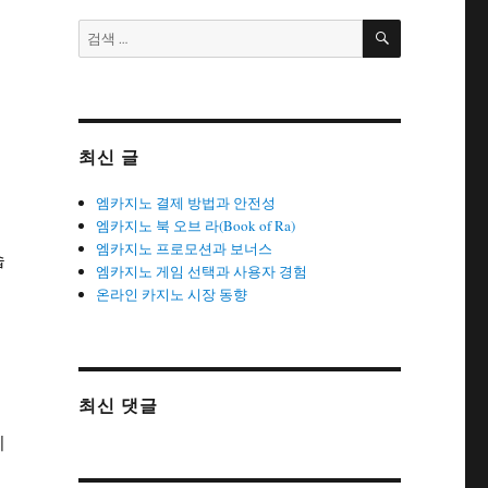
검
검
색
색:
최신 글
엠카지노 결제 방법과 안전성
엠카지노 북 오브 라(Book of Ra)
엠카지노 프로모션과 보너스
습
엠카지노 게임 선택과 사용자 경험
온라인 카지노 시장 동향
최신 댓글
미