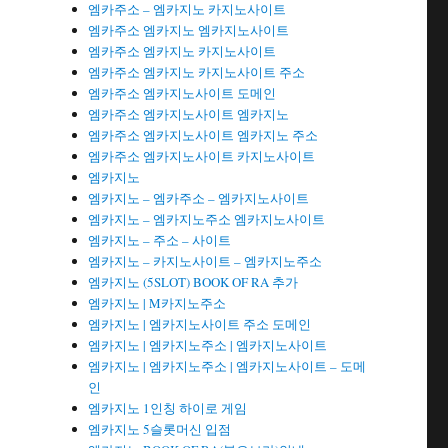
엠카주소 – 엠카지노 카지노사이트
엠카주소 엠카지노 엠카지노사이트
엠카주소 엠카지노 카지노사이트
엠카주소 엠카지노 카지노사이트 주소
엠카주소 엠카지노사이트 도메인
엠카주소 엠카지노사이트 엠카지노
엠카주소 엠카지노사이트 엠카지노 주소
엠카주소 엠카지노사이트 카지노사이트
엠카지노
엠카지노 – 엠카주소 – 엠카지노사이트
엠카지노 – 엠카지노주소 엠카지노사이트
엠카지노 – 주소 – 사이트
엠카지노 – 카지노사이트 – 엠카지노주소
엠카지노 (5SLOT) BOOK OF RA 추가
엠카지노 | M카지노주소
엠카지노 | 엠카지노사이트 주소 도메인
엠카지노 | 엠카지노주소 | 엠카지노사이트
엠카지노 | 엠카지노주소 | 엠카지노사이트 – 도메
인
엠카지노 1인칭 하이로 게임
엠카지노 5슬롯머신 입점