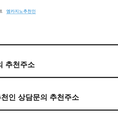
이트
엠카지노추천인
의 추천주소
천인 상담문의 추천주소