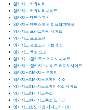
엠카지노 커뮤니티
엠카지노 커뮤니티사이트
엠카지노 텐벳스포츠
엠카지노 텐벳스포츠 & 플라그메틱
엠카지노 프라그마틱 사이트
엠카지노 프로모션
엠카지노 프로모션과 보너스
엠카지노 핵심 요소
엠카지노-엠카주소 카지노사이트
엠카지노-엠카지노사이트 카지노사이트
엠카지노|M카지노 도메인
엠카지노|M카지노도메인 주소
엠카지노|M카지노도메인주소 사이트
엠카지노|M카지노주소
엠카지노|M카지노주소 도메인
엠카지노|엠도메인 카지노사이트