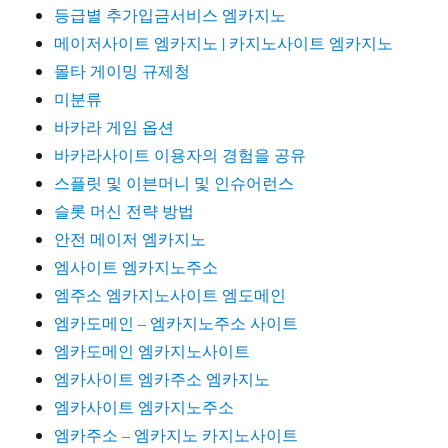
등급별 추가입금서비스 엠카지노
메이저사이트 엠카지노 | 카지노사이트 엠카지노
몰타 게이밍 규제청
미분류
바카라 게임 옵션
바카라사이트 이용자의 경험을 공유
스플릿 및 이븐머니 및 인슈어런스
슬롯 머신 전략 방법
안전 메이저 엠카지노
엠사이트 엠카지노주소
엠주소 엠카지노사이트 엠도메인
엠카도메인 – 엠카지노주소 사이트
엠카도메인 엠카지노사이트
엠카사이트 엠카주소 엠카지노
엠카사이트 엠카지노주소
엠카주소 – 엠카지노 카지노사이트