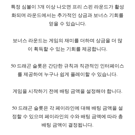
특정 심볼이 3개 이상 나오면 프리 스핀 라운드가 활성
화되며 라운드에서는 추가적인 상금과 보너스 기회를
얻을 수 있습니다.
보너스 라운드는 게임의 재미를 더하며 상금을 더 많
이 획득할 수 있는 기회를 제공합니다.
50 드래곤 슬롯은 간단한 규칙과 직관적인 인터페이스
를 제공하여 누구나 쉽게 플레이할 수 있습니다.
게임을 시작하기 전에 배팅 금액을 설정해야 합니다.
50 드래곤 슬롯은 각 페이라인에 대해 배팅 금액을 설
정할 수 있으며 페이라인의 수와 배팅 금액에 따라 총
배팅 금액이 결정됩니다.