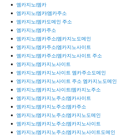
엠카지노|엠카
엠카지노|엠카|엠카주소
엠카지노|엠카도메인 주소
엠카지노|엠카주소
엠카지노|엠카주소|엠카지노도메인
엠카지노|엠카주소|엠카지노사이트
엠카지노|엠카주소|엠카지노사이트 주소
엠카지노|엠카지노사이트
엠카지노|엠카지노사이트 엠카주소도메인
엠카지노|엠카지노사이트 주소 엠카지노도메인
엠카지노|엠카지노사이트|엠카지노주소
엠카지노|엠카지노주소|엠카사이트
엠카지노|엠카지노주소|엠카주소
엠카지노|엠카지노주소|엠카지노도메인
엠카지노|엠카지노주소|엠카지노사이트
엠카지노|엠카지노주소|엠카지노사이트도메인