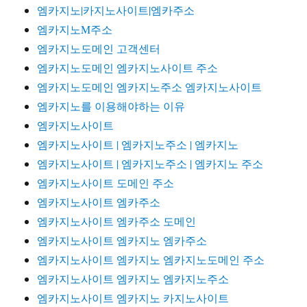
엠카지노|카지노사이트|엠카주소
엠카지노M주소
엠카지노도메인 고객센터
엠카지노도메인 엠카지노사이트 주소
엠카지노도메인 엠카지노주소 엠카지노사이트
엠카지노를 이용해야하는 이유
엠카지노사이트
엠카지노사이트 | 엠카지노주소 | 엠카지노
엠카지노사이트 | 엠카지노주소 | 엠카지노 주소
엠카지노사이트 도메인 주소
엠카지노사이트 엠카주소
엠카지노사이트 엠카주소 도메인
엠카지노사이트 엠카지노 엠카주소
엠카지노사이트 엠카지노 엠카지노도메인 주소
엠카지노사이트 엠카지노 엠카지노주소
엠카지노사이트 엠카지노 카지노사이트