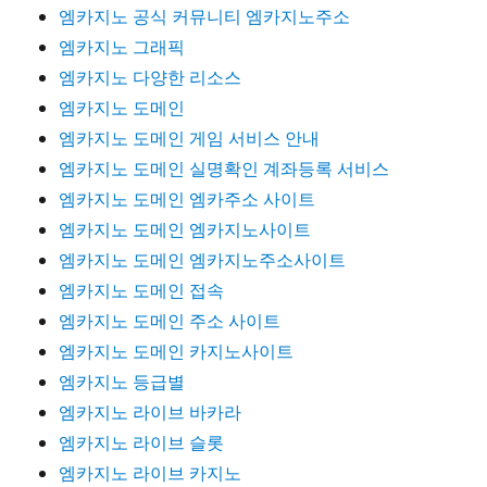
엠카지노 공식 커뮤니티 엠카지노주소
엠카지노 그래픽
엠카지노 다양한 리소스
엠카지노 도메인
엠카지노 도메인 게임 서비스 안내
엠카지노 도메인 실명확인 계좌등록 서비스
엠카지노 도메인 엠카주소 사이트
엠카지노 도메인 엠카지노사이트
엠카지노 도메인 엠카지노주소사이트
엠카지노 도메인 접속
엠카지노 도메인 주소 사이트
엠카지노 도메인 카지노사이트
엠카지노 등급별
엠카지노 라이브 바카라
엠카지노 라이브 슬롯
엠카지노 라이브 카지노