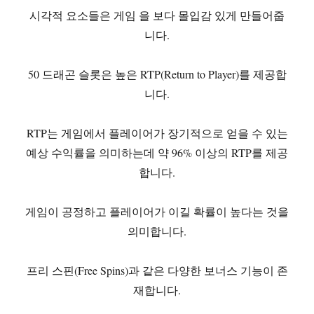
시각적 요소들은 게임 을 보다 몰입감 있게 만들어줍
니다.
50 드래곤 슬롯은 높은 RTP(Return to Player)를 제공합
니다.
RTP는 게임에서 플레이어가 장기적으로 얻을 수 있는
예상 수익률을 의미하는데 약 96% 이상의 RTP를 제공
합니다.
게임이 공정하고 플레이어가 이길 확률이 높다는 것을
의미합니다.
프리 스핀(Free Spins)과 같은 다양한 보너스 기능이 존
재합니다.