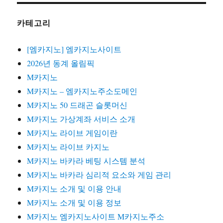
카테고리
[엠카지노] 엠카지노사이트
2026년 동계 올림픽
M카지노
M카지노 – 엠카지노주소도메인
M카지노 50 드래곤 슬롯머신
​M카지노 가상계좌 서비스 소개
M카지노 라이브 게임이란
M카지노 라이브 카지노
M카지노 바카라 베팅 시스템 분석
M카지노 바카라 심리적 요소와 게임 관리
M카지노 소개 및 이용 안내
M카지노 소개 및 이용 정보
M카지노 엠카지노사이트 M카지노주소