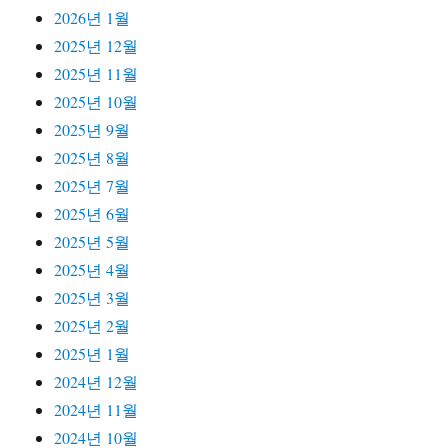
2026년 1월
2025년 12월
2025년 11월
2025년 10월
2025년 9월
2025년 8월
2025년 7월
2025년 6월
2025년 5월
2025년 4월
2025년 3월
2025년 2월
2025년 1월
2024년 12월
2024년 11월
2024년 10월