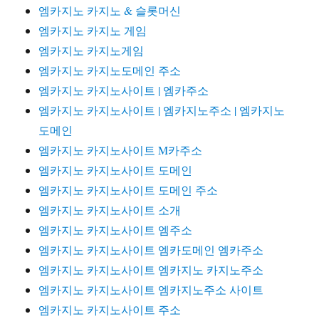
엠카지노 카지노 & 슬롯머신
엠카지노 카지노 게임
엠카지노 카지노게임
엠카지노 카지노도메인 주소
엠카지노 카지노사이트 | 엠카주소
엠카지노 카지노사이트 | 엠카지노주소 | 엠카지노
도메인
엠카지노 카지노사이트 M카주소
엠카지노 카지노사이트 도메인
엠카지노 카지노사이트 도메인 주소
엠카지노 카지노사이트 소개
엠카지노 카지노사이트 엠주소
엠카지노 카지노사이트 엠카도메인 엠카주소
엠카지노 카지노사이트 엠카지노 카지노주소
엠카지노 카지노사이트 엠카지노주소 사이트
엠카지노 카지노사이트 주소