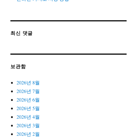
최신 댓글
보관함
2026년 8월
2026년 7월
2026년 6월
2026년 5월
2026년 4월
2026년 3월
2026년 2월