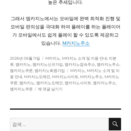
높은 추세입니다.
그래서 엠카지노에서는 모바일에 완벽 최적화 진행 및
모바일 편의성을 극대화 하여 플레이를 하는 플레이어
가 모바일에서도 쉽게 플레이 할 수 있도록 제공하고
있습니다.
M카지노주소
작
카
2026년 06월 11일
M카지노
,
M카지노 소개 및 이용 안내
,
미분
성
테
류
,
엠카지노
,
엠카지노신규가입
,
엠카지노접속주소
,
엠카지노주소
,
일
고
태
엠카지노쿠폰
,
엠카지노회원가입
M카지노
,
M카지노 소개 및 이
자
리
그
용 안내
,
M카지노도메인
,
M카지노사이트
,
M카지노주소
,
M카지노
쿠폰
,
엠카지노
,
엠카지노도메인
,
엠카지노사이트
,
엠카지노주소
,
M
엠카지노쿠폰
에 댓글 남기기
카
지
노
소
개
검
검
색
및
색: