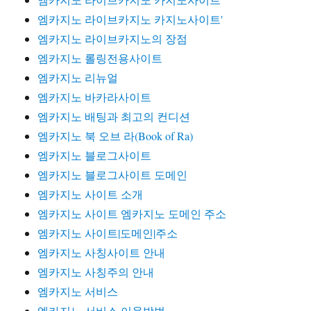
엠카지노 라이브카지노 카지노사이트'
엠카지노 라이브카지노의 장점
엠카지노 롤링전용사이트
엠카지노 리뉴얼
엠카지노 바카라사이트
엠카지노 배팅과 최고의 컨디션
엠카지노 북 오브 라(Book of Ra)
엠카지노 블로그사이트
엠카지노 블로그사이트 도메인
엠카지노 사이트 소개
엠카지노 사이트 엠카지노 도메인 주소
엠카지노 사이트|도메인|주소
엠카지노 사칭사이트 안내
엠카지노 사칭주의 안내
엠카지노 서비스
엠카지노 서비스 이용방법