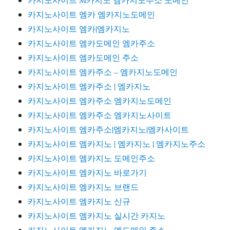
카지노사이트 엠카 엠카지노도메인
카지노사이트 엠카|엠카지노
카지노사이트 엠카도메인 엠카주소
카지노사이트 엠카도메인 주소
카지노사이트 엠카주소 – 엠카지노도메인
카지노사이트 엠카주소 | 엠카지노
카지노사이트 엠카주소 엠카지노도메인
카지노사이트 엠카주소 엠카지노사이트
카지노사이트 엠카주소|엠카지노|엠카사이트
카지노사이트 엠카지노 | 엠카지노 | 엠카지노주소
카지노사이트 엠카지노 도메인주소
카지노사이트 엠카지노 바로가기
카지노사이트 엠카지노 브랜드
카지노사이트 엠카지노 신규
카지노사이트 엠카지노 실시간 카지노
카지노사이트 엠카지노 엠도메인 주소