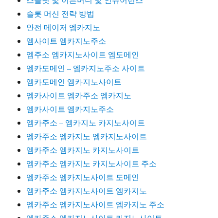
슬롯 머신 전략 방법
안전 메이저 엠카지노
엠사이트 엠카지노주소
엠주소 엠카지노사이트 엠도메인
엠카도메인 – 엠카지노주소 사이트
엠카도메인 엠카지노사이트
엠카사이트 엠카주소 엠카지노
엠카사이트 엠카지노주소
엠카주소 – 엠카지노 카지노사이트
엠카주소 엠카지노 엠카지노사이트
엠카주소 엠카지노 카지노사이트
엠카주소 엠카지노 카지노사이트 주소
엠카주소 엠카지노사이트 도메인
엠카주소 엠카지노사이트 엠카지노
엠카주소 엠카지노사이트 엠카지노 주소
엠카주소 엠카지노사이트 카지노사이트