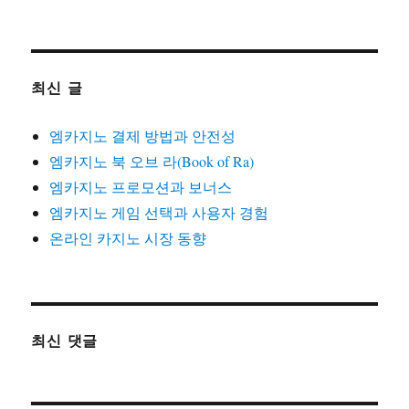
이
용
안
내
최신 글
엠카지노 결제 방법과 안전성
엠카지노 북 오브 라(Book of Ra)
엠카지노 프로모션과 보너스
엠카지노 게임 선택과 사용자 경험
온라인 카지노 시장 동향
최신 댓글