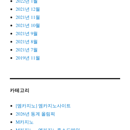
2022년 1월
2021년 12월
2021년 11월
2021년 10월
2021년 9월
2021년 8월
2021년 7월
2019년 11월
카테고리
[엠카지노] 엠카지노사이트
2026년 동계 올림픽
M카지노
M카지노 – 엠카지노주소도메인