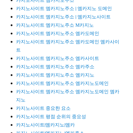
카지노사이트 엠카지노주소 | 엠카지노 도메인
카지노사이트 엠카지노주소 | 엠카지노사이트
카지노사이트 엠카지노주소 M카지노
카지노사이트 엠카지노주소 엠카도메인
카지노사이트 엠카지노주소 엠카도메인 엠카사이
트
카지노사이트 엠카지노주소 엠카사이트
카지노사이트 엠카지노주소 엠카주소
카지노사이트 엠카지노주소 엠카지노
카지노사이트 엠카지노주소 엠카지노도메인
카지노사이트 엠카지노주소 엠카지노도메인 엠카
지노
카지노사이트 중요한 요소
카지노사이트 평점 순위의 중요성
카지노사이트|엠카지노|엠카
카지노사이트|엠카지노|엠카주소