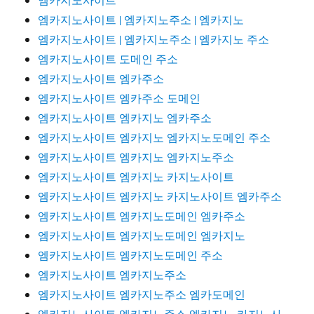
엠카지노사이트 | 엠카지노주소 | 엠카지노
엠카지노사이트 | 엠카지노주소 | 엠카지노 주소
엠카지노사이트 도메인 주소
엠카지노사이트 엠카주소
엠카지노사이트 엠카주소 도메인
엠카지노사이트 엠카지노 엠카주소
엠카지노사이트 엠카지노 엠카지노도메인 주소
엠카지노사이트 엠카지노 엠카지노주소
엠카지노사이트 엠카지노 카지노사이트
엠카지노사이트 엠카지노 카지노사이트 엠카주소
엠카지노사이트 엠카지노도메인 엠카주소
엠카지노사이트 엠카지노도메인 엠카지노
엠카지노사이트 엠카지노도메인 주소
엠카지노사이트 엠카지노주소
엠카지노사이트 엠카지노주소 엠카도메인
엠카지노사이트 엠카지노주소 엠카지노 카지노사