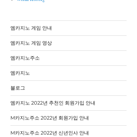
엠카지노 게임 안내
엠카지노 게임 영상
엠카지노주소
엠카지노
블로그
엠카지노 2022년 추천인 회원가입 안내
M카지노주소 2022년 회원가입 안내
M카지노주소 2022년 신년인사 안내