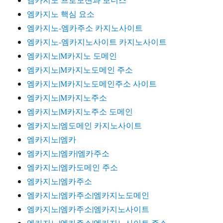
엠카지노 핵심 요소
엠카지노-엠카주소 카지노사이트
엠카지노-엠카지노사이트 카지노사이트
엠카지노|M카지노 도메인
엠카지노|M카지노도메인 주소
엠카지노|M카지노도메인주소 사이트
엠카지노|M카지노주소
엠카지노|M카지노주소 도메인
엠카지노|엠도메인 카지노사이트
엠카지노|엠카
엠카지노|엠카|엠카주소
엠카지노|엠카도메인 주소
엠카지노|엠카주소
엠카지노|엠카주소|엠카지노도메인
엠카지노|엠카주소|엠카지노사이트
엠카지노|엠카주소|엠카지노사이트 주소