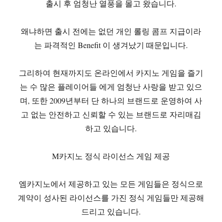
출시 후 엄청난 열풍을 몰고 왔습니다.
왜냐하면 출시 전에는 없던 개인 롤링 콤프 지급이라
는 파격적인 Benefit 이 생겨났기 때문입니다.
그리하여 현재까지도 온라인에서 카지노 게임을 즐기
는 수 많은 플레이어들 에게 엄청난 사랑을 받고 있으
며, 또한 2009년부터 단 하나의 브랜드로 운영하여 사
고 없는 안전하고 신뢰할 수 있는 브랜드로 자리매김
하고 있습니다.
M카지노 정식 라이선스 게임 제공
엠카지노에서 제공하고 있는 모든 게임들은 정식으로
계약이 성사된 라이선스를 가진 정식 게임들만 제공해
드리고 있습니다.