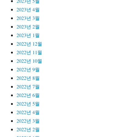
2023년 5월
2023년 4월
2023년 3월
2023년 2월
2023년 1월
2022년 12월
2022년 11월
2022년 10월
2022년 9월
2022년 8월
2022년 7월
2022년 6월
2022년 5월
2022년 4월
2022년 3월
2022년 2월