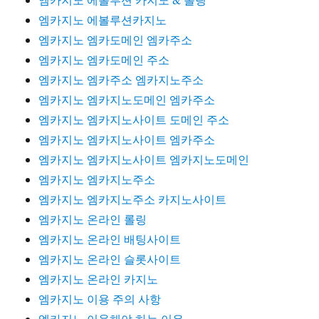
엠카지노 에볼루션카지노
엠카지노 엠카도메인 엠카주소
엠카지노 엠카도메인 주소
엠카지노 엠카주소 엠카지노주소
엠카지노 엠카지노도메인 엠카주소
엠카지노 엠카지노사이트 도메인 주소
엠카지노 엠카지노사이트 엠카주소
엠카지노 엠카지노사이트 엠카지노도메인
엠카지노 엠카지노주소
엠카지노 엠카지노주소 카지노사이트
엠카지노 온라인 롤링
엠카지노 온라인 배팅사이트
엠카지노 온라인 슬롯사이트
엠카지노 온라인 카지노
엠카지노 이용 주의 사항
엠카지노 이용해야 하는 이유