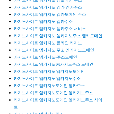
카지노사이트 엠카지노 엠카 엠카주소
카지노사이트 엠카지노 엠카도메인 주소
카지노사이트 엠카지노 엠카주소
카지노사이트 엠카지노 엠카주소 서비스
카지노사이트 엠카지노 엠카지노주소 엠카도메인
카지노사이트 엠카지노 온라인 카지노
카지노사이트 엠카지노 주소 엠카지노도메인
카지노사이트 엠카지노-주소도메인
카지노사이트 엠카지노|M카지노주소 도메인
카지노사이트 엠카지노|엠카지노도메인
카지노사이트 엠카지노|엠카지노주소
카지노사이트 엠카지노도메인 엠카주소
카지노사이트 엠카지노도메인 엠카지노주소
카지노사이트 엠카지노도메인 엠카지노주소 사이
트
카지노사이트 엠카지노주소