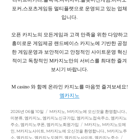
포커,스포츠게임등 멀티플랫으로 운영되고 있는 업체
입니다.
오픈 카지노의 모든게임과 고객 만족을 위한 다양하고
흥미로운 게임제공 랜드베이스 카지노에 기반한 공정
한 게임운영과 보안적이고 안정적인 사이트운영 혁신
적이고 독창적인 M카지노만의 서비스를 최대한 즐겨
보시기 바랍니다.
M casino 와 함께 온라인 카지노를 마음껏 즐겨보세요!
엠카지노
작
카
2026년 06월 10일
M카지노
,
M카지노에 오신것을 환영합니다.
,
성
테
미분류
,
엠카지노
,
엠카지노신규가입
,
엠카지노접속주소
,
엠카지노
일
고
태
주소
,
엠카지노쿠폰
,
엠카지노회원가입
M카지노
,
M카지노도메
자
리
그
인
,
M카지노사이트
,
M카지노에 오신것을 환영합니다.
,
M카지노주
M
소
,
엠카지노
,
엠카지노도메인
,
엠카지노사이트
,
엠카지노주소