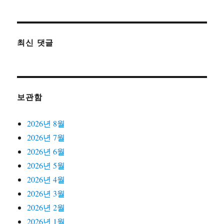
최신 댓글
보관함
2026년 8월
2026년 7월
2026년 6월
2026년 5월
2026년 4월
2026년 3월
2026년 2월
2026년 1월