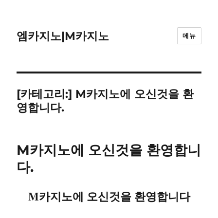
엠카지노|M카지노
메뉴
[카테고리:]
M카지노에 오신것을 환
영합니다.
M카지노에 오신것을 환영합니
다.
M카지노에 오신것을 환영합니다