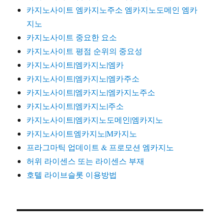
카지노사이트 엠카지노주소 엠카지노도메인 엠카
지노
카지노사이트 중요한 요소
카지노사이트 평점 순위의 중요성
카지노사이트|엠카지노|엠카
카지노사이트|엠카지노|엠카주소
카지노사이트|엠카지노|엠카지노주소
카지노사이트|엠카지노|주소
카지노사이트|엠카지노도메인|엠카지노
카지노사이트엠카지노|M카지노
프라그마틱 업데이트 & 프로모션 엠카지노
허위 라이센스 또는 라이센스 부재
호텔 라이브슬롯 이용방법