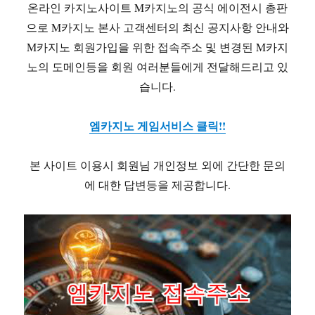
온라인 카지노사이트 M카지노의 공식 에이전시 총판
으로 M카지노 본사 고객센터의 최신 공지사항 안내와
M카지노 회원가입을 위한 접속주소 및 변경된 M카지
노의 도메인등을 회원 여러분들에게 전달해드리고 있
습니다.
엠카지노 게임서비스 클릭!!
본 사이트 이용시 회원님 개인정보 외에 간단한 문의
에 대한 답변등을 제공합니다.