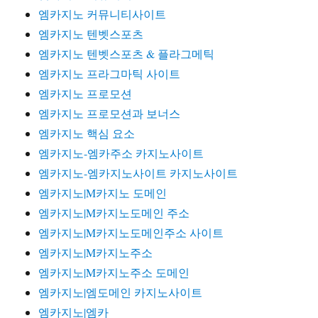
엠카지노 커뮤니티사이트
엠카지노 텐벳스포츠
엠카지노 텐벳스포츠 & 플라그메틱
엠카지노 프라그마틱 사이트
엠카지노 프로모션
엠카지노 프로모션과 보너스
엠카지노 핵심 요소
엠카지노-엠카주소 카지노사이트
엠카지노-엠카지노사이트 카지노사이트
엠카지노|M카지노 도메인
엠카지노|M카지노도메인 주소
엠카지노|M카지노도메인주소 사이트
엠카지노|M카지노주소
엠카지노|M카지노주소 도메인
엠카지노|엠도메인 카지노사이트
엠카지노|엠카