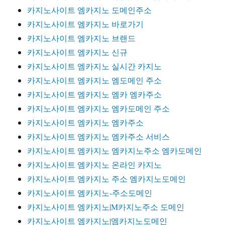
카지노사이트 엠카지노 도메인주소
카지노사이트 엠카지노 바로가기
카지노사이트 엠카지노 브랜드
카지노사이트 엠카지노 신규
카지노사이트 엠카지노 실시간 카지노
카지노사이트 엠카지노 엠도메인 주소
카지노사이트 엠카지노 엠카 엠카주소
카지노사이트 엠카지노 엠카도메인 주소
카지노사이트 엠카지노 엠카주소
카지노사이트 엠카지노 엠카주소 서비스
카지노사이트 엠카지노 엠카지노주소 엠카도메인
카지노사이트 엠카지노 온라인 카지노
카지노사이트 엠카지노 주소 엠카지노도메인
카지노사이트 엠카지노-주소도메인
카지노사이트 엠카지노|M카지노주소 도메인
카지노사이트 엠카지노|엠카지노도메인