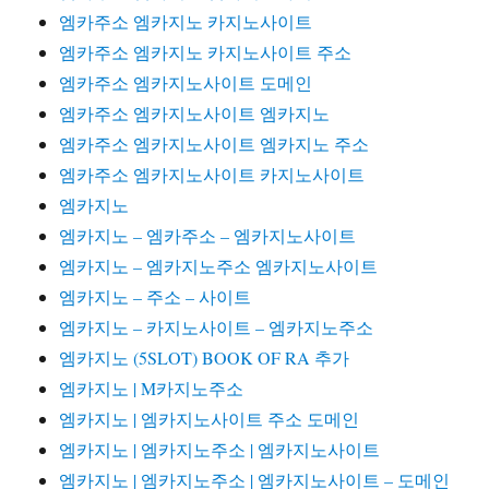
엠카주소 엠카지노 카지노사이트
엠카주소 엠카지노 카지노사이트 주소
엠카주소 엠카지노사이트 도메인
엠카주소 엠카지노사이트 엠카지노
엠카주소 엠카지노사이트 엠카지노 주소
엠카주소 엠카지노사이트 카지노사이트
엠카지노
엠카지노 – 엠카주소 – 엠카지노사이트
엠카지노 – 엠카지노주소 엠카지노사이트
엠카지노 – 주소 – 사이트
엠카지노 – 카지노사이트 – 엠카지노주소
엠카지노 (5SLOT) BOOK OF RA 추가
엠카지노 | M카지노주소
엠카지노 | 엠카지노사이트 주소 도메인
엠카지노 | 엠카지노주소 | 엠카지노사이트
엠카지노 | 엠카지노주소 | 엠카지노사이트 – 도메인