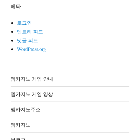
메타
로그인
엔트리 피드
댓글 피드
WordPress.org
엠카지노 게임 안내
엠카지노 게임 영상
엠카지노주소
엠카지노