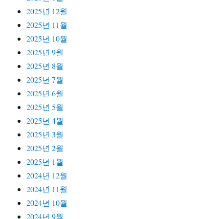
2025년 12월
2025년 11월
2025년 10월
2025년 9월
2025년 8월
2025년 7월
2025년 6월
2025년 5월
2025년 4월
2025년 3월
2025년 2월
2025년 1월
2024년 12월
2024년 11월
2024년 10월
2024년 9월