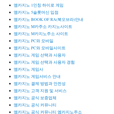
엠카지노 1인칭 하이로 게임
엠카지노 5슬롯머신 입점
엠카지노 BOOK OF RA(북오브라)안내
엠카지노 M카주소 카지노사이트
엠카지노 M카지노주소 사이트
엠카지노 PC와 모바일
엠카지노 PC와 모바일사이트
엠카지노 게임 선택과 사용자
엠카지노 게임 선택과 사용자 경험
엠카지노 게임사
엠카지노 게임서비스 안내
엠카지노 결제 방법과 안전성
엠카지노 고객 지원 및 서비스
엠카지노 공식 보증업체
엠카지노 공식 커뮤니티
엠카지노 공식 커뮤니티 엠카지노주소