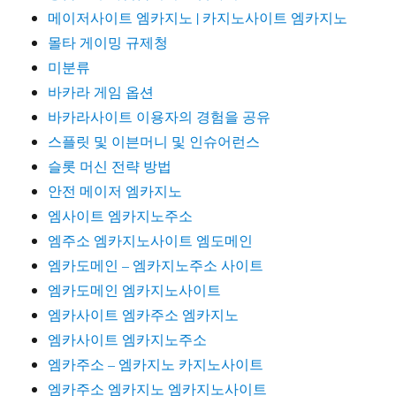
메이저사이트 엠카지노 | 카지노사이트 엠카지노
몰타 게이밍 규제청
미분류
바카라 게임 옵션
바카라사이트 이용자의 경험을 공유
스플릿 및 이븐머니 및 인슈어런스
슬롯 머신 전략 방법
안전 메이저 엠카지노
엠사이트 엠카지노주소
엠주소 엠카지노사이트 엠도메인
엠카도메인 – 엠카지노주소 사이트
엠카도메인 엠카지노사이트
엠카사이트 엠카주소 엠카지노
엠카사이트 엠카지노주소
엠카주소 – 엠카지노 카지노사이트
엠카주소 엠카지노 엠카지노사이트