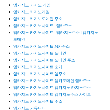
엠카지노 카지노 게임
엠카지노 카지노게임
엠카지노 카지노도메인 주소
엠카지노 카지노사이트 | 엠카주소
엠카지노 카지노사이트 | 엠카지노주소 | 엠카지노
도메인
엠카지노 카지노사이트 M카주소
엠카지노 카지노사이트 도메인
엠카지노 카지노사이트 도메인 주소
엠카지노 카지노사이트 소개
엠카지노 카지노사이트 엠주소
엠카지노 카지노사이트 엠카도메인 엠카주소
엠카지노 카지노사이트 엠카지노 카지노주소
엠카지노 카지노사이트 엠카지노주소 사이트
엠카지노 카지노사이트 주소
엠카지노 커뮤니티