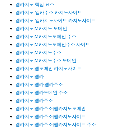
엠카지노 핵심 요소
엠카지노-엠카주소 카지노사이트
엠카지노-엠카지노사이트 카지노사이트
엠카지노|M카지노 도메인
엠카지노|M카지노도메인 주소
엠카지노|M카지노도메인주소 사이트
엠카지노|M카지노주소
엠카지노|M카지노주소 도메인
엠카지노|엠도메인 카지노사이트
엠카지노|엠카
엠카지노|엠카|엠카주소
엠카지노|엠카도메인 주소
엠카지노|엠카주소
엠카지노|엠카주소|엠카지노도메인
엠카지노|엠카주소|엠카지노사이트
엠카지노|엠카주소|엠카지노사이트 주소