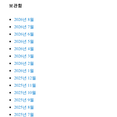
보관함
2026년 8월
2026년 7월
2026년 6월
2026년 5월
2026년 4월
2026년 3월
2026년 2월
2026년 1월
2025년 12월
2025년 11월
2025년 10월
2025년 9월
2025년 8월
2025년 7월