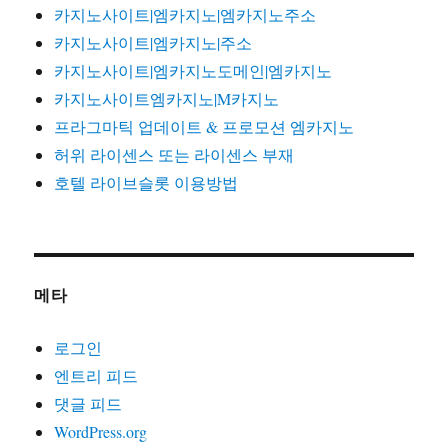
카지노사이트|엠카지노|엠카지노주소
카지노사이트|엠카지노|주소
카지노사이트|엠카지노도메인|엠카지노
카지노사이트엠카지노|M카지노
프라그마틱 업데이트 & 프로모션 엠카지노
허위 라이센스 또는 라이센스 부재
호텔 라이브슬롯 이용방법
메타
로그인
엔트리 피드
댓글 피드
WordPress.org