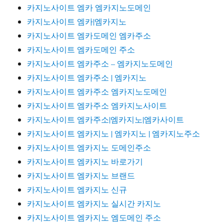
카지노사이트 엠카 엠카지노도메인
카지노사이트 엠카|엠카지노
카지노사이트 엠카도메인 엠카주소
카지노사이트 엠카도메인 주소
카지노사이트 엠카주소 – 엠카지노도메인
카지노사이트 엠카주소 | 엠카지노
카지노사이트 엠카주소 엠카지노도메인
카지노사이트 엠카주소 엠카지노사이트
카지노사이트 엠카주소|엠카지노|엠카사이트
카지노사이트 엠카지노 | 엠카지노 | 엠카지노주소
카지노사이트 엠카지노 도메인주소
카지노사이트 엠카지노 바로가기
카지노사이트 엠카지노 브랜드
카지노사이트 엠카지노 신규
카지노사이트 엠카지노 실시간 카지노
카지노사이트 엠카지노 엠도메인 주소