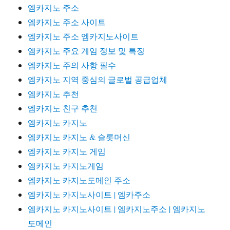
엠카지노 주소
엠카지노 주소 사이트
엠카지노 주소 엠카지노사이트
엠카지노 주요 게임 정보 및 특징
엠카지노 주의 사항 필수
엠카지노 지역 중심의 글로벌 공급업체
엠카지노 추천
엠카지노 친구 추천
엠카지노 카지노
엠카지노 카지노 & 슬롯머신
엠카지노 카지노 게임
엠카지노 카지노게임
엠카지노 카지노도메인 주소
엠카지노 카지노사이트 | 엠카주소
엠카지노 카지노사이트 | 엠카지노주소 | 엠카지노
도메인