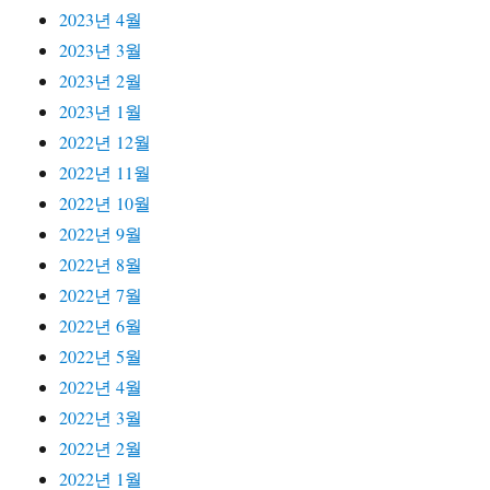
2023년 4월
2023년 3월
2023년 2월
2023년 1월
2022년 12월
2022년 11월
2022년 10월
2022년 9월
2022년 8월
2022년 7월
2022년 6월
2022년 5월
2022년 4월
2022년 3월
2022년 2월
2022년 1월