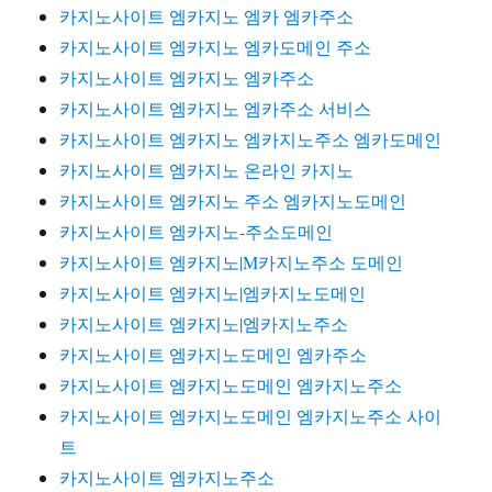
카지노사이트 엠카지노 엠카 엠카주소
카지노사이트 엠카지노 엠카도메인 주소
카지노사이트 엠카지노 엠카주소
카지노사이트 엠카지노 엠카주소 서비스
카지노사이트 엠카지노 엠카지노주소 엠카도메인
카지노사이트 엠카지노 온라인 카지노
카지노사이트 엠카지노 주소 엠카지노도메인
카지노사이트 엠카지노-주소도메인
카지노사이트 엠카지노|M카지노주소 도메인
카지노사이트 엠카지노|엠카지노도메인
카지노사이트 엠카지노|엠카지노주소
카지노사이트 엠카지노도메인 엠카주소
카지노사이트 엠카지노도메인 엠카지노주소
카지노사이트 엠카지노도메인 엠카지노주소 사이
트
카지노사이트 엠카지노주소