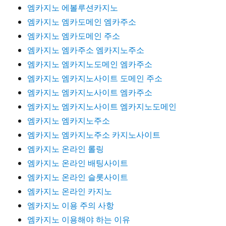
엠카지노 에볼루션카지노
엠카지노 엠카도메인 엠카주소
엠카지노 엠카도메인 주소
엠카지노 엠카주소 엠카지노주소
엠카지노 엠카지노도메인 엠카주소
엠카지노 엠카지노사이트 도메인 주소
엠카지노 엠카지노사이트 엠카주소
엠카지노 엠카지노사이트 엠카지노도메인
엠카지노 엠카지노주소
엠카지노 엠카지노주소 카지노사이트
엠카지노 온라인 롤링
엠카지노 온라인 배팅사이트
엠카지노 온라인 슬롯사이트
엠카지노 온라인 카지노
엠카지노 이용 주의 사항
엠카지노 이용해야 하는 이유