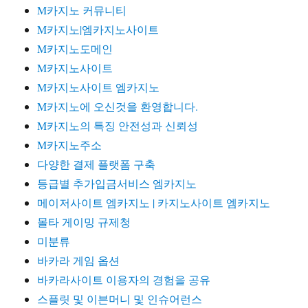
M카지노 커뮤니티
M카지노|엠카지노사이트
M카지노도메인
M카지노사이트
M카지노사이트 엠카지노
M카지노에 오신것을 환영합니다.
M카지노의 특징 안전성과 신뢰성
M카지노주소
다양한 결제 플랫폼 구축
등급별 추가입금서비스 엠카지노
메이저사이트 엠카지노 | 카지노사이트 엠카지노
몰타 게이밍 규제청
미분류
바카라 게임 옵션
바카라사이트 이용자의 경험을 공유
스플릿 및 이븐머니 및 인슈어런스