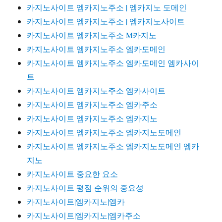
카지노사이트 엠카지노주소 | 엠카지노 도메인
카지노사이트 엠카지노주소 | 엠카지노사이트
카지노사이트 엠카지노주소 M카지노
카지노사이트 엠카지노주소 엠카도메인
카지노사이트 엠카지노주소 엠카도메인 엠카사이
트
카지노사이트 엠카지노주소 엠카사이트
카지노사이트 엠카지노주소 엠카주소
카지노사이트 엠카지노주소 엠카지노
카지노사이트 엠카지노주소 엠카지노도메인
카지노사이트 엠카지노주소 엠카지노도메인 엠카
지노
카지노사이트 중요한 요소
카지노사이트 평점 순위의 중요성
카지노사이트|엠카지노|엠카
카지노사이트|엠카지노|엠카주소