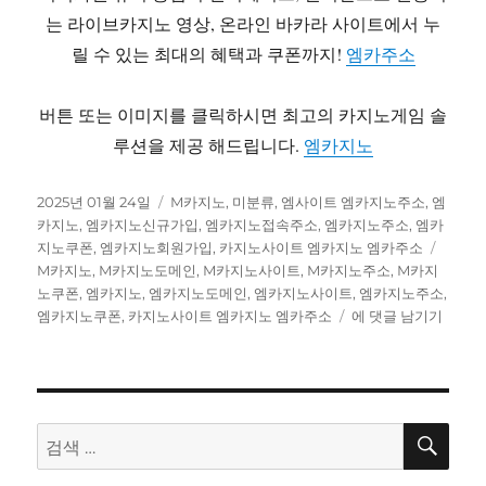
는 라이브카지노 영상, 온라인 바카라 사이트에서 누
릴 수 있는 최대의 혜택과 쿠폰까지!
엠카주소
버튼 또는 이미지를 클릭하시면 최고의 카지노게임 솔
루션을 제공 해드립니다.
엠카지노
작
카
2025년 01월 24일
M카지노
,
미분류
,
엠사이트 엠카지노주소
,
엠
성
테
카지노
,
엠카지노신규가입
,
엠카지노접속주소
,
엠카지노주소
,
엠카
일
고
태
지노쿠폰
,
엠카지노회원가입
,
카지노사이트 엠카지노 엠카주소
자
리
그
M카지노
,
M카지노도메인
,
M카지노사이트
,
M카지노주소
,
M카지
노쿠폰
,
엠카지노
,
엠카지노도메인
,
엠카지노사이트
,
엠카지노주소
,
카
엠카지노쿠폰
,
카지노사이트 엠카지노 엠카주소
에 댓글 남기기
지
노
사
이
트
검
검
색
엠
색:
카