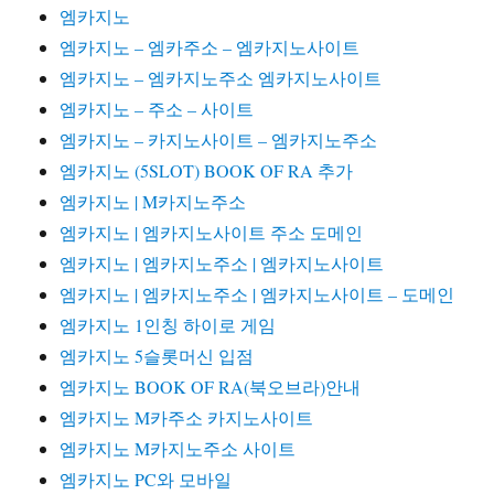
엠카지노
엠카지노 – 엠카주소 – 엠카지노사이트
엠카지노 – 엠카지노주소 엠카지노사이트
엠카지노 – 주소 – 사이트
엠카지노 – 카지노사이트 – 엠카지노주소
엠카지노 (5SLOT) BOOK OF RA 추가
엠카지노 | M카지노주소
엠카지노 | 엠카지노사이트 주소 도메인
엠카지노 | 엠카지노주소 | 엠카지노사이트
엠카지노 | 엠카지노주소 | 엠카지노사이트 – 도메인
엠카지노 1인칭 하이로 게임
엠카지노 5슬롯머신 입점
엠카지노 BOOK OF RA(북오브라)안내
엠카지노 M카주소 카지노사이트
엠카지노 M카지노주소 사이트
엠카지노 PC와 모바일