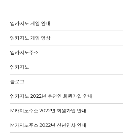
엠카지노 게임 안내
엠카지노 게임 영상
엠카지노주소
엠카지노
블로그
엠카지노 2022년 추천인 회원가입 안내
M카지노주소 2022년 회원가입 안내
M카지노주소 2022년 신년인사 안내