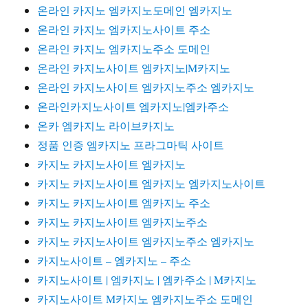
온라인 카지노 엠카지노도메인 엠카지노
온라인 카지노 엠카지노사이트 주소
온라인 카지노 엠카지노주소 도메인
온라인 카지노사이트 엠카지노|M카지노
온라인 카지노사이트 엠카지노주소 엠카지노
온라인카지노사이트 엠카지노|엠카주소
온카 엠카지노 라이브카지노
정품 인증 엠카지노 프라그마틱 사이트
카지노 카지노사이트 엠카지노
카지노 카지노사이트 엠카지노 엠카지노사이트
카지노 카지노사이트 엠카지노 주소
카지노 카지노사이트 엠카지노주소
카지노 카지노사이트 엠카지노주소 엠카지노
카지노사이트 – 엠카지노 – 주소
카지노사이트 | 엠카지노 | 엠카주소 | M카지노
카지노사이트 M카지노 엠카지노주소 도메인