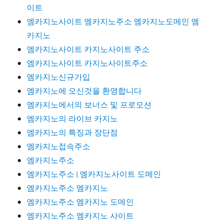
이트
엠카지노사이트 엠카지노주소 엠카지노도메인 엠
카지노
엠카지노사이트 카지노사이트 주소
엠카지노사이트 카지노사이트주소
엠카지노신규가입
엠카지노에 오신것을 환영합니다
엠카지노에서의 보너스 및 프로모션
엠카지노의 라이브 카지노
엠카지노의 특징과 장단점
엠카지노접속주소
엠카지노주소
엠카지노주소 | 엠카지노사이트 도메인
엠카지노주소 엠카지노
엠카지노주소 엠카지노 도메인
엠카지노주소 엠카지노 사이트