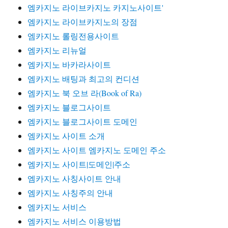
엠카지노 라이브카지노 카지노사이트'
엠카지노 라이브카지노의 장점
엠카지노 롤링전용사이트
엠카지노 리뉴얼
엠카지노 바카라사이트
엠카지노 배팅과 최고의 컨디션
엠카지노 북 오브 라(Book of Ra)
엠카지노 블로그사이트
엠카지노 블로그사이트 도메인
엠카지노 사이트 소개
엠카지노 사이트 엠카지노 도메인 주소
엠카지노 사이트|도메인|주소
엠카지노 사칭사이트 안내
엠카지노 사칭주의 안내
엠카지노 서비스
엠카지노 서비스 이용방법