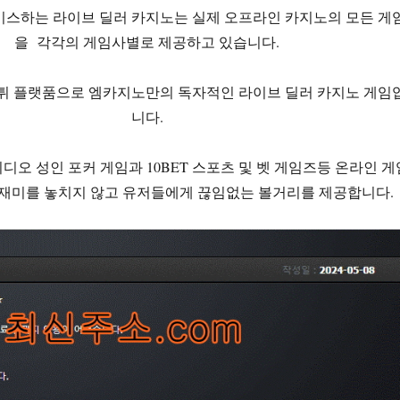
스하는 라이브 딜러 카지노는 실제 오프라인 카지노의 모든 게
을 각각의 게임사별로 제공하고 있습니다.
튀 플랫품으로 엠카지노만의 독자적인 라이브 딜러 카지노 게임
니다.
비디오 성인 포커 게임과 10BET 스포츠 및 벳 게임즈등 온라인 게
 재미를 놓치지 않고 유저들에게 끊임없는 볼거리를 제공합니다.