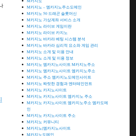
M카지노
나
M카지노 – 엠카지노주소도메인
M카지노 50 드래곤 슬롯머신
​M카지노 가상계좌 서비스 소개
M카지노 라이브 게임이란
M카지노 라이브 카지노
M카지노 바카라 베팅 시스템 분석
M카지노 바카라 심리적 요소와 게임 관리
M카지노 소개 및 이용 안내
M카지노 소개 및 이용 정보
M카지노 엠카지노사이트 M카지노주소
M카지노 엠카지노사이트 엠카지노주소
M카지노 주소 엠카지노도메인사이트
M카지노 짜릿한 경험과 엔터테인먼트
M카지노 카지노사이트
M카지노 카지노사이트 엠카지노 주소
지
M카지노 카지노사이트 엠카지노주소 엠카도메
인
M카지노 카지노사이트 주소
M카지노 커뮤니티
M카지노|엠카지노사이트
M카지노도메인