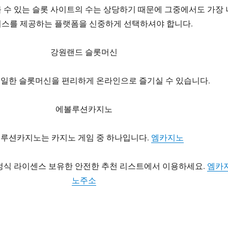
 수 있는 슬롯 사이트의 수는 상당하기 때문에 그중에서도 가장 
비스를 제공하는 플랫폼을 신중하게 선택하셔야 합니다.
강원랜드 슬롯머신
일한 슬롯머신을 편리하게 온라인으로 즐기실 수 있습니다.
에볼루션카지노
루션카지노는 카지노 게임 중 하나입니다.
엠카지노
식 라이센스 보유한 안전한 추천 리스트에서 이용하세요.
엠카
노주소