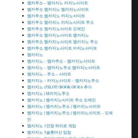
엠카주소 – 엠카지노 카지노사이트
엠카주소 엠카지노 엠카지노사이트
엠카주소 엠카지노 카지노사이트
엠카주소 엠카지노 카지노사이트 주소
엠카주소 엠카지노사이트 도메인
엠카주소 엠카지노사이트 엠카지노
엠카주소 엠카지노사이트 엠카지노 주소
엠카주소 엠카지노사이트 카지노사이트
엠카지노
엠카지노 – 엠카주소 – 엠카지노사이트
엠카지노 – 엠카지노주소 엠카지노사이트
엠카지노 – 주소 – 사이트
엠카지노 – 카지노사이트 – 엠카지노주소
엠카지노 (5SLOT) BOOK OF RA 추가
엠카지노 | M카지노주소
엠카지노 | 엠카지노사이트 주소 도메인
엠카지노 | 엠카지노주소 | 엠카지노사이트
엠카지노 | 엠카지노주소 | 엠카지노사이트 – 도메
인
엠카지노 1인칭 하이로 게임
엠카지노 5슬롯머신 입점