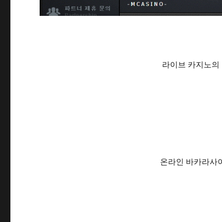
라이브 카지노의 
온라인 바카라사이