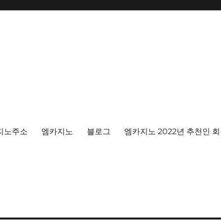
지노주소
엠카지노
블로그
엠카지노 2022년 추천인 