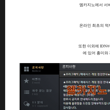
엠카지노에서 서비
온라인 최초의 먹
또한 이외에 IDN
에 있어 흥미와