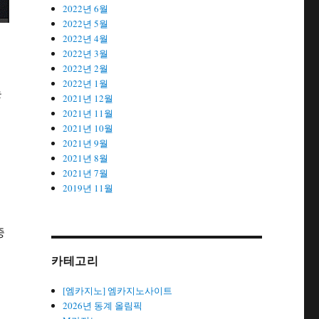
2022년 6월
2022년 5월
2022년 4월
2022년 3월
2022년 2월
2022년 1월
는
2021년 12월
2021년 11월
2021년 10월
2021년 9월
2021년 8월
2021년 7월
2019년 11월
중
카테고리
[엠카지노] 엠카지노사이트
2026년 동계 올림픽