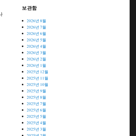
보관함
나
2026년 8월
2026년 7월
2026년 6월
2026년 5월
2026년 4월
2026년 3월
2026년 2월
2026년 1월
2025년 12월
2025년 11월
2025년 10월
2025년 9월
2025년 8월
2025년 7월
2025년 6월
2025년 5월
2025년 4월
2025년 3월
2025년 2월