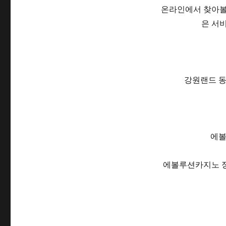
온라인에서 찾아볼
은 서
강원랜드 동
에볼
에볼루션카지노 정