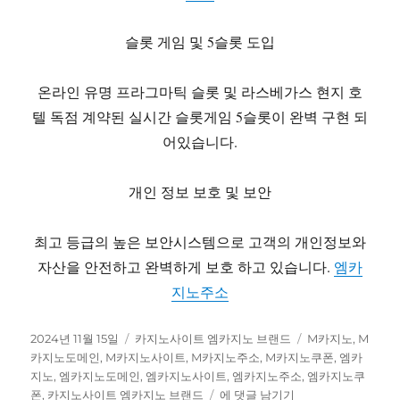
슬롯 게임 및 5슬롯 도입
온라인 유명 프라그마틱 슬롯 및 라스베가스 현지 호
텔 독점 계약된 실시간 슬롯게임 5슬롯이 완벽 구현 되
어있습니다.
개인 정보 보호 및 보안
최고 등급의 높은 보안시스템으로 고객의 개인정보와
자산을 안전하고 완벽하게 보호 하고 있습니다.
엠카
지노주소
작
카
태
2024년 11월 15일
카지노사이트 엠카지노 브랜드
M카지노
,
M
성
테
그
카지노도메인
,
M카지노사이트
,
M카지노주소
,
M카지노쿠폰
,
엠카
일
고
지노
,
엠카지노도메인
,
엠카지노사이트
,
엠카지노주소
,
엠카지노쿠
자
리
카
폰
,
카지노사이트 엠카지노 브랜드
에 댓글 남기기