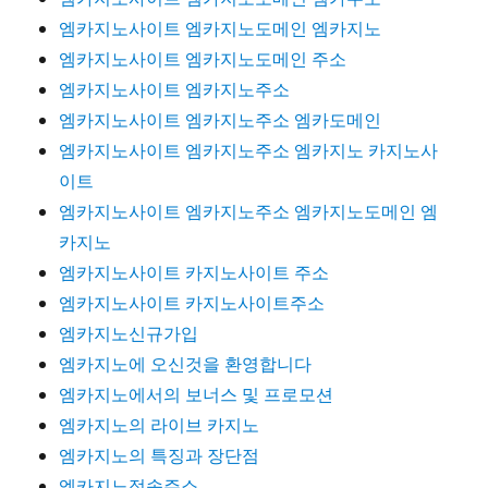
엠카지노사이트 엠카지노도메인 엠카지노
엠카지노사이트 엠카지노도메인 주소
엠카지노사이트 엠카지노주소
엠카지노사이트 엠카지노주소 엠카도메인
엠카지노사이트 엠카지노주소 엠카지노 카지노사
이트
엠카지노사이트 엠카지노주소 엠카지노도메인 엠
카지노
엠카지노사이트 카지노사이트 주소
엠카지노사이트 카지노사이트주소
엠카지노신규가입
엠카지노에 오신것을 환영합니다
엠카지노에서의 보너스 및 프로모션
엠카지노의 라이브 카지노
엠카지노의 특징과 장단점
엠카지노접속주소