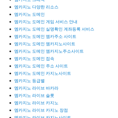
엠카지노 다양한 리소스
엠카지노 도메인
엠카지노 도메인 게임 서비스 안내
엠카지노 도메인 실명확인 계좌등록 서비스
엠카지노 도메인 엠카주소 사이트
엠카지노 도메인 엠카지노사이트
엠카지노 도메인 엠카지노주소사이트
엠카지노 도메인 접속
엠카지노 도메인 주소 사이트
엠카지노 도메인 카지노사이트
엠카지노 등급별
엠카지노 라이브 바카라
엠카지노 라이브 슬롯
엠카지노 라이브 카지노
엠카지노 라이브 카지노 장점
엠카지노 라이브 카지노사이트