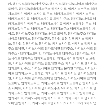
카
,
엠카지노|엠카도메인 주소
,
엠카지노|엠카지노사이트 엠카주소
도메인
,
엠카지노|엠카지노주소|엠카사이트
,
엠카지노M주소
,
엠카
지노도메인 엠카지노사이트 주소
,
엠카지노도메인 엠카지노주소
엠카지노사이트
,
엠카지노사이트 도메인 주소
,
엠카지노사이트 엠
카지노도메인 엠카주소
,
엠카지노사이트 엠카지노도메인 주소
,
엠
카지노접속주소
,
엠카지노주소
,
엠카지노주소 엠카지노도메인 사
이트
,
엠카지노주소 엠카지노사이트 도메인
,
엠카지노주소 카지노
사이트 엠카지노
,
엠카지노쿠폰
,
온라인 롤링 전용 카지노 엠카지
노
,
온라인 전용카지노 엠카지노
,
카지노사이트 M카지노 엠카지노
주소 도메인
,
카지노사이트 엠카도메인 엠카주소
,
카지노사이트 엠
카주소 - 엠카지노도메인
,
카지노사이트 엠카주소 | 엠카지노
,
카지
노사이트 엠카주소 엠카지노도메인
,
카지노사이트 엠카지노 브랜
드
,
카지노사이트 엠카지노 엠도메인 주소
,
카지노사이트 엠카지노
엠카도메인 주소
,
카지노사이트 엠카지노 온라인 카지노
,
카지노사
이트 엠카지노-주소도메인
,
카지노사이트 엠카지노|엠카지노도메
인
,
카지노사이트 엠카지노도메인 엠카주소
,
카지노사이트 엠카지
노도메인 엠카지노주소
,
카지노사이트 엠카지노도메인 엠카지노주
소 사이트
,
카지노사이트 엠카지노주소 M카지노
,
카지노사이트 엠
카지노주소 엠카도메인
,
카지노사이트 엠카지노주소 엠카도메인
엠카사이트
,
카지노사이트|엠카지노|주소
,
카지노사이트|엠카지노
도메인|엠카지노
,
카지노사이트엠카지노|M카지노
,
프라그마틱 업