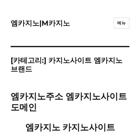
엠카지노|M카지노
메뉴
[카테고리:]
카지노사이트 엠카지노
브랜드
엠카지노주소 엠카지노사이트
도메인
엠카지노 카지노사이트