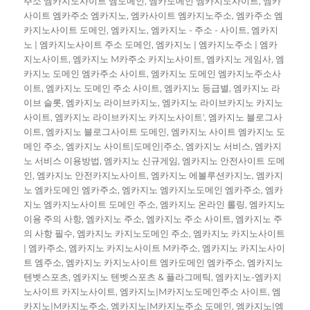
주소 엠카지노사이트 엠도메인
,
엠카도메인 엠카지노사이트
,
엠카
사이트 엠카주소 엠카지노
,
엠카사이트 엠카지노주소
,
엠카주소 엠
카지노사이트 도메인
,
엠카지노
,
엠카지노 - 주소 - 사이트
,
엠카지
노 | 엠카지노사이트 주소 도메인
,
엠카지노 | 엠카지노주소 | 엠카
지노사이트
,
엠카지노 M카주소 카지노사이트
,
엠카지노 게임사
,
엠
카지노 도메인 엠카주소 사이트
,
엠카지노 도메인 엠카지노주소사
이트
,
엠카지노 도메인 주소 사이트
,
엠카지노 등급별
,
엠카지노 라
이브 슬롯
,
엠카지노 라이브카지노
,
엠카지노 라이브카지노 카지노
사이트
,
엠카지노 라이브카지노 카지노사이트'
,
엠카지노 블로그사
이트
,
엠카지노 블로그사이트 도메인
,
엠카지노 사이트 엠카지노 도
메인 주소
,
엠카지노 사이트|도메인|주소
,
엠카지노 서비스
,
엠카지
노 서비스 이용방법
,
엠카지노 신규게임
,
엠카지노 안전사이트 도메
인
,
엠카지노 안전카지노사이트
,
엠카지노 에볼루션카지노
,
엠카지
노 엠카도메인 엠카주소
,
엠카지노 엠카지노도메인 엠카주소
,
엠카
지노 엠카지노사이트 도메인 주소
,
엠카지노 온라인 롤링
,
엠카지노
이용 주의 사항
,
엠카지노 주소
,
엠카지노 주소 사이트
,
엠카지노 주
의 사항 필수
,
엠카지노 카지노도메인 주소
,
엠카지노 카지노사이트
| 엠카주소
,
엠카지노 카지노사이트 M카주소
,
엠카지노 카지노사이
트 엠주소
,
엠카지노 카지노사이트 엠카도메인 엠카주소
,
엠카지노
텐벳스포츠
,
엠카지노 텐벳스포츠 & 플라그메틱
,
엠카지노-엠카지
노사이트 카지노사이트
,
엠카지노|M카지노도메인주소 사이트
,
엠
카지노|M카지노주소
,
엠카지노|M카지노주소 도메인
,
엠카지노|엠