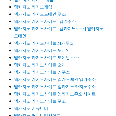
엠카지노 카지노게임
엠카지노 카지노도메인 주소
엠카지노 카지노사이트 | 엠카주소
엠카지노 카지노사이트 | 엠카지노주소 | 엠카지노
도메인
엠카지노 카지노사이트 M카주소
엠카지노 카지노사이트 도메인
엠카지노 카지노사이트 도메인 주소
엠카지노 카지노사이트 소개
엠카지노 카지노사이트 엠주소
엠카지노 카지노사이트 엠카도메인 엠카주소
엠카지노 카지노사이트 엠카지노 카지노주소
엠카지노 카지노사이트 엠카지노주소 사이트
엠카지노 카지노사이트 주소
엠카지노 커뮤니티
엠카지노 커뮤니티사이트