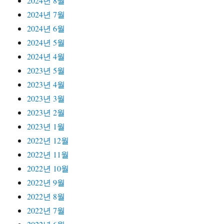
2024년 8월
2024년 7월
2024년 6월
2024년 5월
2024년 4월
2023년 5월
2023년 4월
2023년 3월
2023년 2월
2023년 1월
2022년 12월
2022년 11월
2022년 10월
2022년 9월
2022년 8월
2022년 7월