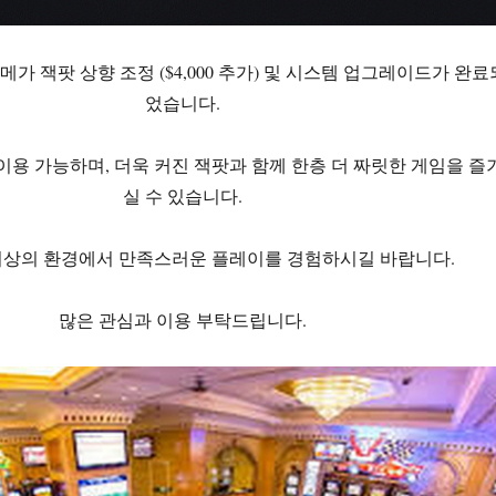
, 메가 잭팟 상향 조정 ($4,000 추가) 및 시스템 업그레이드가 완료
었습니다.
이용 가능하며, 더욱 커진 잭팟과 함께 한층 더 짜릿한 게임을 즐
실 수 있습니다.
최상의 환경에서 만족스러운 플레이를 경험하시길 바랍니다.
많은 관심과 이용 부탁드립니다.