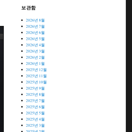
보관함
2026년 8월
2026년 7월
2026년 6월
2026년 5월
2026년 4월
2026년 3월
2026년 2월
2026년 1월
2025년 12월
2025년 11월
2025년 10월
2025년 9월
2025년 8월
2025년 7월
2025년 6월
2025년 5월
2025년 4월
2025년 3월
2025년 2월