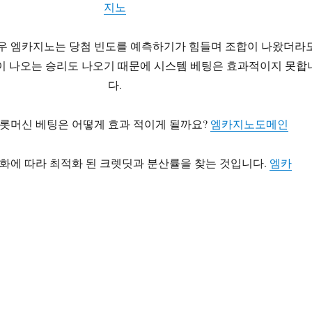
지노
우 엠카지노는 당첨 빈도를 예측하기가 힘들며 조합이 나왔더라
이 나오는 승리도 나오기 때문에 시스템 베팅은 효과적이지 못합
다.
롯머신 베팅은 어떻게 효과 적이게 될까요?
엠카지노도메인
상화에 따라 최적화 된 크렛딧과 분산률을 찾는 것입니다.
엠카