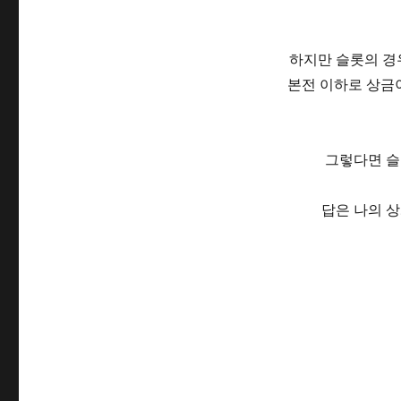
하지만 슬롯의 경
본전 이하로 상금
그렇다면 슬
답은 나의 