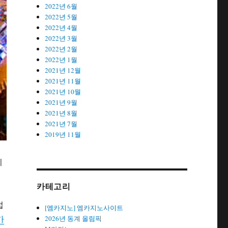
2022년 6월
2022년 5월
2022년 4월
2022년 3월
2022년 2월
2022년 1월
2021년 12월
2021년 11월
2021년 10월
2021년 9월
2021년 8월
2021년 7월
2019년 11월
시
카테고리
접
[엠카지노] 엠카지노사이트
카
2026년 동계 올림픽