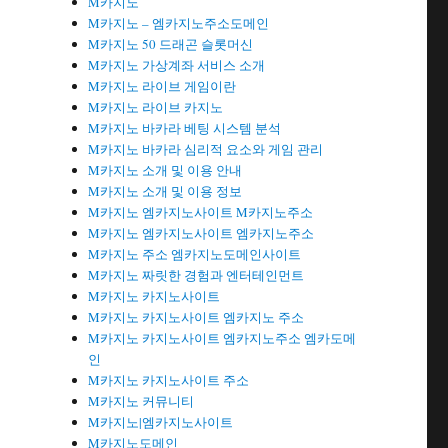
M카지노
M카지노 – 엠카지노주소도메인
M카지노 50 드래곤 슬롯머신
​M카지노 가상계좌 서비스 소개
M카지노 라이브 게임이란
M카지노 라이브 카지노
M카지노 바카라 베팅 시스템 분석
M카지노 바카라 심리적 요소와 게임 관리
M카지노 소개 및 이용 안내
M카지노 소개 및 이용 정보
M카지노 엠카지노사이트 M카지노주소
M카지노 엠카지노사이트 엠카지노주소
M카지노 주소 엠카지노도메인사이트
M카지노 짜릿한 경험과 엔터테인먼트
M카지노 카지노사이트
M카지노 카지노사이트 엠카지노 주소
M카지노 카지노사이트 엠카지노주소 엠카도메
인
M카지노 카지노사이트 주소
M카지노 커뮤니티
M카지노|엠카지노사이트
M카지노도메인