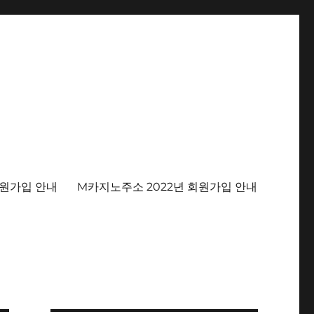
회원가입 안내
M카지노주소 2022년 회원가입 안내