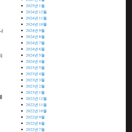
2025년 1월
2024년 12월
2024년 11월
2024년 10월
나
2024년 9월
2024년 8월
2024년 7월
2024년 6월
되
2024년 5월
2024년 4월
2023년 5월
2023년 4월
2023년 3월
2023년 2월
2023년 1월
를
2022년 12월
2022년 11월
2022년 10월
2022년 9월
2022년 8월
2022년 7월