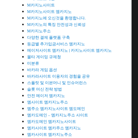
M카지노사이트
M카지노사이트 엠카지노
M카지노에 오신것을 환영합니다.
M카지노의 특징 안전성과 신뢰성
M카지노주소
다양한 결제 플랫폼 구축
등급별 추가입금서비스 엠카지노
메이저사이트 엠카지노 | 카지노사이트 엠카지노
몰타 게이밍 규제청
미분류
바카라 게임 옵션
바카라사이트 이용자의 경험을 공유
스플릿 및 이븐머니 및 인슈어런스
슬롯 머신 전략 방법
안전 메이저 엠카지노
엠사이트 엠카지노주소
엠주소 엠카지노사이트 엠도메인
엠카도메인 – 엠카지노주소 사이트
엠카도메인 엠카지노사이트
엠카사이트 엠카주소 엠카지노
엠카사이트 엠카지노주소