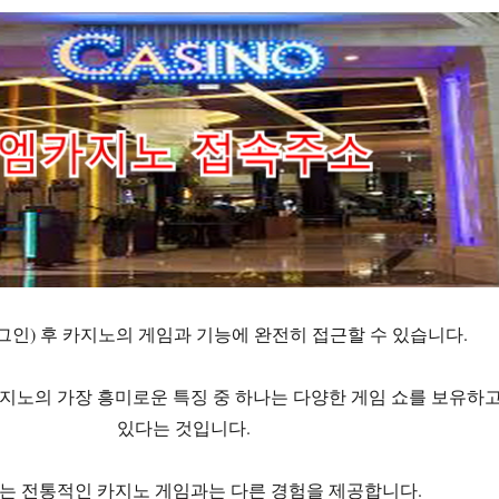
인) 후 카지노의 게임과 기능에 완전히 접근할 수 있습니다.
지노의 가장 흥미로운 특징 중 하나는 다양한 게임 쇼를 보유하
있다는 것입니다.
는 전통적인 카지노 게임과는 다른 경험을 제공합니다.