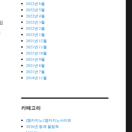
2022년 6월
2022년 5월
2022년 4월
있
2022년 3월
2022년 2월
노
2022년 1월
2021년 12월
2021년 11월
2021년 10월
2021년 9월
2021년 8월
2021년 7월
2019년 11월
카테고리
[엠카지노] 엠카지노사이트
2026년 동계 올림픽