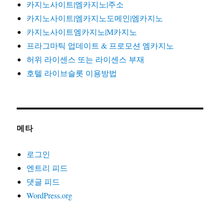
카지노사이트|엠카지노|주소
카지노사이트|엠카지노도메인|엠카지노
카지노사이트엠카지노|M카지노
프라그마틱 업데이트 & 프로모션 엠카지노
허위 라이센스 또는 라이센스 부재
호텔 라이브슬롯 이용방법
메타
로그인
엔트리 피드
댓글 피드
WordPress.org