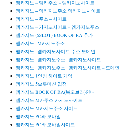
엠카지노 – 엠카주소 – 엠카지노사이트
엠카지노 – 엠카지노주소 엠카지노사이트
엠카지노 – 주소 – 사이트
엠카지노 – 카지노사이트 – 엠카지노주소
엠카지노 (5SLOT) BOOK OF RA 추가
엠카지노 | M카지노주소
엠카지노 | 엠카지노사이트 주소 도메인
엠카지노 | 엠카지노주소 | 엠카지노사이트
엠카지노 | 엠카지노주소 | 엠카지노사이트 – 도메인
엠카지노 1인칭 하이로 게임
엠카지노 5슬롯머신 입점
엠카지노 BOOK OF RA(북오브라)안내
엠카지노 M카주소 카지노사이트
엠카지노 M카지노주소 사이트
엠카지노 PC와 모바일
엠카지노 PC와 모바일사이트