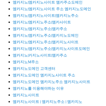
엠카지노|엠카지노사이트 엠카주소도메인
엠카지노|엠카지노사이트 주소 엠카지노도메인
엠카지노|엠카지노사이트|엠카지노주소
엠카지노|엠카지노주소|엠카사이트
엠카지노|엠카지노주소|엠카주소
엠카지노|엠카지노주소|엠카지노도메인
엠카지노|엠카지노주소|엠카지노사이트
엠카지노|엠카지노주소|엠카지노사이트도메인
엠카지노|카지노사이트|엠카주소
엠카지노M주소
엠카지노도메인 고객센터
엠카지노도메인 엠카지노사이트 주소
엠카지노도메인 엠카지노주소 엠카지노사이트
엠카지노를 이용해야하는 이유
엠카지노사이트
엠카지노사이트 | 엠카지노주소 | 엠카지노