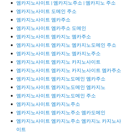
엠카지노사이트 | 엠카지노주소 | 엠카지노 주소
엠카지노사이트 도메인 주소
엠카지노사이트 엠카주소
엠카지노사이트 엠카주소 도메인
엠카지노사이트 엠카지노 엠카주소
엠카지노사이트 엠카지노 엠카지노도메인 주소
엠카지노사이트 엠카지노 엠카지노주소
엠카지노사이트 엠카지노 카지노사이트
엠카지노사이트 엠카지노 카지노사이트 엠카주소
엠카지노사이트 엠카지노도메인 엠카주소
엠카지노사이트 엠카지노도메인 엠카지노
엠카지노사이트 엠카지노도메인 주소
엠카지노사이트 엠카지노주소
엠카지노사이트 엠카지노주소 엠카도메인
엠카지노사이트 엠카지노주소 엠카지노 카지노사
이트