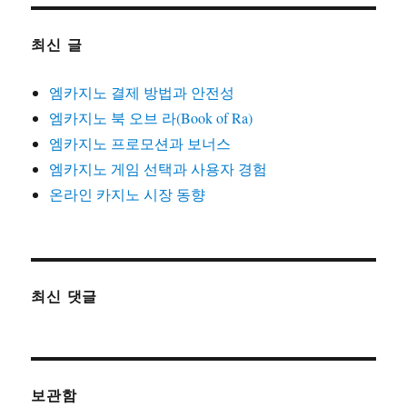
유
최신 글
엠카지노 결제 방법과 안전성
엠카지노 북 오브 라(Book of Ra)
엠카지노 프로모션과 보너스
엠카지노 게임 선택과 사용자 경험
온라인 카지노 시장 동향
최신 댓글
보관함