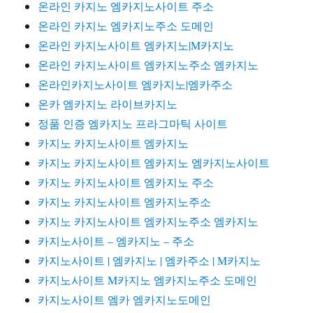
온라인 카지노 엠카지노사이트 주소
온라인 카지노 엠카지노주소 도메인
온라인 카지노사이트 엠카지노|M카지노
온라인 카지노사이트 엠카지노주소 엠카지노
온라인카지노사이트 엠카지노|엠카주소
온카 엠카지노 라이브카지노
정품 인증 엠카지노 프라그마틱 사이트
카지노 카지노사이트 엠카지노
카지노 카지노사이트 엠카지노 엠카지노사이트
카지노 카지노사이트 엠카지노 주소
카지노 카지노사이트 엠카지노주소
카지노 카지노사이트 엠카지노주소 엠카지노
카지노사이트 – 엠카지노 – 주소
카지노사이트 | 엠카지노 | 엠카주소 | M카지노
카지노사이트 M카지노 엠카지노주소 도메인
카지노사이트 엠카 엠카지노도메인