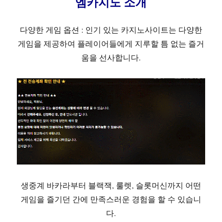
엠카지노 소개
다양한 게임 옵션 : 인기 있는 카지노사이트는 다양한
게임을 제공하여 플레이어들에게 지루할 틈 없는 즐거
움을 선사합니다.
생중계 바카라부터 블랙잭, 룰렛, 슬롯머신까지 어떤
게임을 즐기던 간에 만족스러운 경험을 할 수 있습니
다.