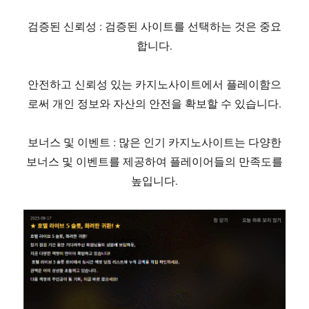
검증된 신뢰성 : 검증된 사이트를 선택하는 것은 중요
합니다.
안전하고 신뢰성 있는 카지노사이트에서 플레이함으
로써 개인 정보와 자산의 안전을 확보할 수 있습니다.
보너스 및 이벤트 : 많은 인기 카지노사이트는 다양한
보너스 및 이벤트를 제공하여 플레이어들의 만족도를
높입니다.