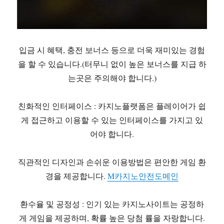
입금 시 혜택, 충전 보너스 등으로 더욱 재미있는 경험
을 할 수 있습니다.(터무니 없이 높은 보너스를 지급 하
는곳은 주의해야 합니다.)
친화적인 인터페이스 : 카지노플랫폼은 플레이어가 쉽
게 접근하고 이용할 수 있는 인터페이스를 가지고 있
어야 합니다.
직관적인 디자인과 손쉬운 이용방법은 편안한 게임 환
경을 제공합니다.
M카지노안전도메인
환수율 및 공정성 : 인기 있는 카지노사이트는 공정하
게 게임을 제공하며, 확률 높은 당첨 률을 자랑합니다.