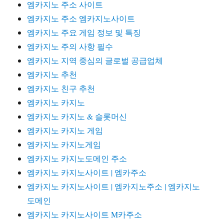
엠카지노 주소 사이트
엠카지노 주소 엠카지노사이트
엠카지노 주요 게임 정보 및 특징
엠카지노 주의 사항 필수
엠카지노 지역 중심의 글로벌 공급업체
엠카지노 추천
엠카지노 친구 추천
엠카지노 카지노
엠카지노 카지노 & 슬롯머신
엠카지노 카지노 게임
엠카지노 카지노게임
엠카지노 카지노도메인 주소
엠카지노 카지노사이트 | 엠카주소
엠카지노 카지노사이트 | 엠카지노주소 | 엠카지노
도메인
엠카지노 카지노사이트 M카주소