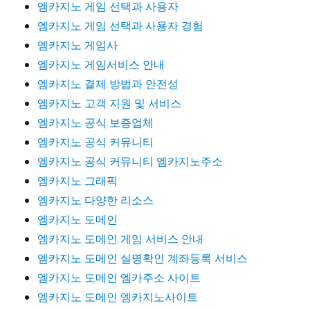
엠카지노 게임 선택과 사용자
엠카지노 게임 선택과 사용자 경험
엠카지노 게임사
엠카지노 게임서비스 안내
엠카지노 결제 방법과 안전성
엠카지노 고객 지원 및 서비스
엠카지노 공식 보증업체
엠카지노 공식 커뮤니티
엠카지노 공식 커뮤니티 엠카지노주소
엠카지노 그래픽
엠카지노 다양한 리소스
엠카지노 도메인
엠카지노 도메인 게임 서비스 안내
엠카지노 도메인 실명확인 계좌등록 서비스
엠카지노 도메인 엠카주소 사이트
엠카지노 도메인 엠카지노사이트