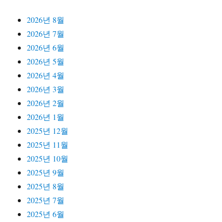
2026년 8월
2026년 7월
2026년 6월
2026년 5월
2026년 4월
2026년 3월
2026년 2월
2026년 1월
2025년 12월
2025년 11월
2025년 10월
2025년 9월
2025년 8월
2025년 7월
2025년 6월