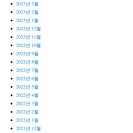
2023년 3월
2023년 2월
2023년 1월
2022년 12월
2022년 11월
2022년 10월
2022년 9월
2022년 8월
2022년 7월
2022년 6월
2022년 5월
2022년 4월
2022년 3월
2022년 2월
2022년 1월
2021년 12월