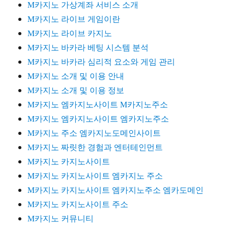
​M카지노 가상계좌 서비스 소개
M카지노 라이브 게임이란
M카지노 라이브 카지노
M카지노 바카라 베팅 시스템 분석
M카지노 바카라 심리적 요소와 게임 관리
M카지노 소개 및 이용 안내
M카지노 소개 및 이용 정보
M카지노 엠카지노사이트 M카지노주소
M카지노 엠카지노사이트 엠카지노주소
M카지노 주소 엠카지노도메인사이트
M카지노 짜릿한 경험과 엔터테인먼트
M카지노 카지노사이트
M카지노 카지노사이트 엠카지노 주소
M카지노 카지노사이트 엠카지노주소 엠카도메인
M카지노 카지노사이트 주소
M카지노 커뮤니티