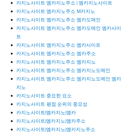
카지노사이트 엠카지노주소 | 엠카지노사이트
카지노사이트 엠카지노주소 M카지노
카지노사이트 엠카지노주소 엠카도메인
카지노사이트 엠카지노주소 엠카도메인 엠카사이
트
카지노사이트 엠카지노주소 엠카사이트
카지노사이트 엠카지노주소 엠카주소
카지노사이트 엠카지노주소 엠카지노
카지노사이트 엠카지노주소 엠카지노도메인
카지노사이트 엠카지노주소 엠카지노도메인 엠카
지노
카지노사이트 중요한 요소
카지노사이트 평점 순위의 중요성
카지노사이트|엠카지노|엠카
카지노사이트|엠카지노|엠카주소
카지노사이트|엠카지노|엠카지노주소