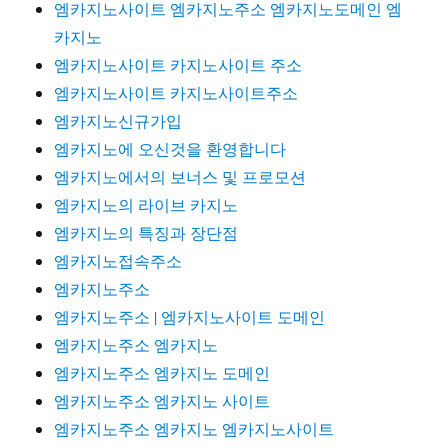
엠카지노사이트 엠카지노주소 엠카지노도메인 엠
카지노
엠카지노사이트 카지노사이트 주소
엠카지노사이트 카지노사이트주소
엠카지노신규가입
엠카지노에 오신것을 환영합니다
엠카지노에서의 보너스 및 프로모션
엠카지노의 라이브 카지노
엠카지노의 특징과 장단점
엠카지노접속주소
엠카지노주소
엠카지노주소 | 엠카지노사이트 도메인
엠카지노주소 엠카지노
엠카지노주소 엠카지노 도메인
엠카지노주소 엠카지노 사이트
엠카지노주소 엠카지노 엠카지노사이트