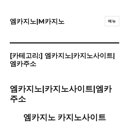
엠카지노|M카지노
메뉴
[카테고리:]
엠카지노|카지노사이트|
엠카주소
엠카지노|카지노사이트|엠카
주소
엠카지노 카지노사이트