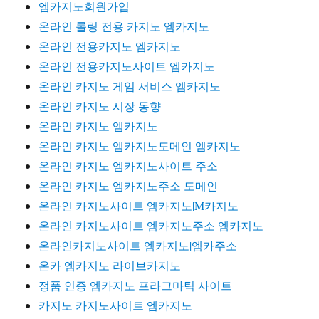
엠카지노회원가입
온라인 롤링 전용 카지노 엠카지노
온라인 전용카지노 엠카지노
온라인 전용카지노사이트 엠카지노
온라인 카지노 게임 서비스 엠카지노
온라인 카지노 시장 동향
온라인 카지노 엠카지노
온라인 카지노 엠카지노도메인 엠카지노
온라인 카지노 엠카지노사이트 주소
온라인 카지노 엠카지노주소 도메인
온라인 카지노사이트 엠카지노|M카지노
온라인 카지노사이트 엠카지노주소 엠카지노
온라인카지노사이트 엠카지노|엠카주소
온카 엠카지노 라이브카지노
정품 인증 엠카지노 프라그마틱 사이트
카지노 카지노사이트 엠카지노