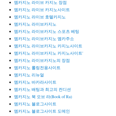
엠카지노 라이브 카지노 장점
엠카지노 라이브 카지노사이트
엠카지노 라이브 호텔카지노
엠카지노 라이브카지노
엠카지노 라이브카지노 스포츠 베팅
엠카지노 라이브카지노 엠카주소
엠카지노 라이브카지노 카지노사이트
엠카지노 라이브카지노 카지노사이트'
엠카지노 라이브카지노의 장점
엠카지노 롤링전용사이트
엠카지노 리뉴얼
엠카지노 바카라사이트
엠카지노 배팅과 최고의 컨디션
엠카지노 북 오브 라(Book of Ra)
엠카지노 블로그사이트
엠카지노 블로그사이트 도메인