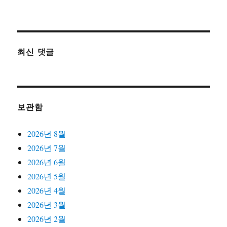
최신 댓글
보관함
2026년 8월
2026년 7월
2026년 6월
2026년 5월
2026년 4월
2026년 3월
2026년 2월