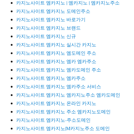
카지노사이트 엠카지노 | 엠카지노 | 엠카지노주소
카지노사이트 엠카지노 도메인주소
카지노사이트 엠카지노 바로가기
카지노사이트 엠카지노 브랜드
카지노사이트 엠카지노 신규
카지노사이트 엠카지노 실시간 카지노
카지노사이트 엠카지노 엠도메인 주소
카지노사이트 엠카지노 엠카 엠카주소
카지노사이트 엠카지노 엠카도메인 주소
카지노사이트 엠카지노 엠카주소
카지노사이트 엠카지노 엠카주소 서비스
카지노사이트 엠카지노 엠카지노주소 엠카도메인
카지노사이트 엠카지노 온라인 카지노
카지노사이트 엠카지노 주소 엠카지노도메인
카지노사이트 엠카지노-주소도메인
카지노사이트 엠카지노|M카지노주소 도메인