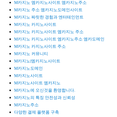
M카지노 엠카지노사이트 엠카지노주소
M카지노 주소 엠카지노도메인사이트
M카지노 짜릿한 경험과 엔터테인먼트
M카지노 카지노사이트
M카지노 카지노사이트 엠카지노 주소
M카지노 카지노사이트 엠카지노주소 엠카도메인
M카지노 카지노사이트 주소
M카지노 커뮤니티
M카지노|엠카지노사이트
M카지노도메인
M카지노사이트
M카지노사이트 엠카지노
M카지노에 오신것을 환영합니다.
M카지노의 특징 안전성과 신뢰성
M카지노주소
다양한 결제 플랫폼 구축