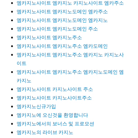
엠카지노사이트 엠카지노 카지노사이트 엠카주소
엠카지노사이트 엠카지노도메인 엠카주소
엠카지노사이트 엠카지노도메인 엠카지노
엠카지노사이트 엠카지노도메인 주소
엠카지노사이트 엠카지노주소
엠카지노사이트 엠카지노주소 엠카도메인
엠카지노사이트 엠카지노주소 엠카지노 카지노사
이트
엠카지노사이트 엠카지노주소 엠카지노도메인 엠
카지노
엠카지노사이트 카지노사이트 주소
엠카지노사이트 카지노사이트주소
엠카지노신규가입
엠카지노에 오신것을 환영합니다
엠카지노에서의 보너스 및 프로모션
엠카지노의 라이브 카지노