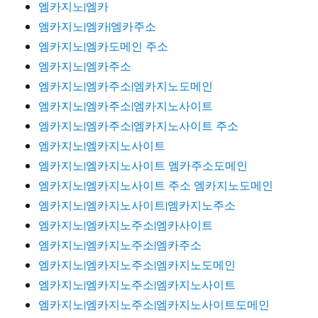
엠카지노|엠카
엠카지노|엠카|엠카주소
엠카지노|엠카도메인 주소
엠카지노|엠카주소
엠카지노|엠카주소|엠카지노도메인
엠카지노|엠카주소|엠카지노사이트
엠카지노|엠카주소|엠카지노사이트 주소
엠카지노|엠카지노사이트
엠카지노|엠카지노사이트 엠카주소도메인
엠카지노|엠카지노사이트 주소 엠카지노도메인
엠카지노|엠카지노사이트|엠카지노주소
엠카지노|엠카지노주소|엠카사이트
엠카지노|엠카지노주소|엠카주소
엠카지노|엠카지노주소|엠카지노도메인
엠카지노|엠카지노주소|엠카지노사이트
엠카지노|엠카지노주소|엠카지노사이트도메인