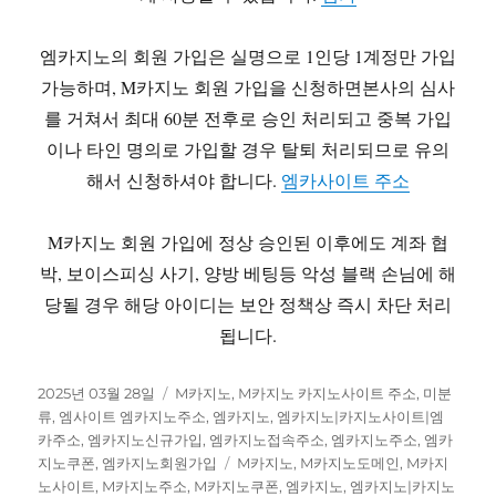
엠카지노의 회원 가입은 실명으로 1인당 1계정만 가입
가능하며, M카지노 회원 가입을 신청하면본사의 심사
를 거쳐서 최대 60분 전후로 승인 처리되고 중복 가입
이나 타인 명의로 가입할 경우 탈퇴 처리되므로 유의
해서 신청하셔야 합니다.
엠카사이트 주소
M카지노 회원 가입에 정상 승인된 이후에도 계좌 협
박, 보이스피싱 사기, 양방 베팅등 악성 블랙 손님에 해
당될 경우 해당 아이디는 보안 정책상 즉시 차단 처리
됩니다.
작
카
2025년 03월 28일
M카지노
,
M카지노 카지노사이트 주소
,
미분
성
테
류
,
엠사이트 엠카지노주소
,
엠카지노
,
엠카지노|카지노사이트|엠
일
고
카주소
,
엠카지노신규가입
,
엠카지노접속주소
,
엠카지노주소
,
엠카
자
리
태
지노쿠폰
,
엠카지노회원가입
M카지노
,
M카지노도메인
,
M카지
그
노사이트
,
M카지노주소
,
M카지노쿠폰
,
엠카지노
,
엠카지노|카지노