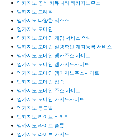
엠카지노 공식 커뮤니티 엠카지노주소
엠카지노 그래픽
엠카지노 다양한 리소스
엠카지노 도메인
엠카지노 도메인 게임 서비스 안내
엠카지노 도메인 실명확인 계좌등록 서비스
엠카지노 도메인 엠카주소 사이트
엠카지노 도메인 엠카지노사이트
엠카지노 도메인 엠카지노주소사이트
엠카지노 도메인 접속
엠카지노 도메인 주소 사이트
엠카지노 도메인 카지노사이트
엠카지노 등급별
엠카지노 라이브 바카라
엠카지노 라이브 슬롯
엠카지노 라이브 카지노