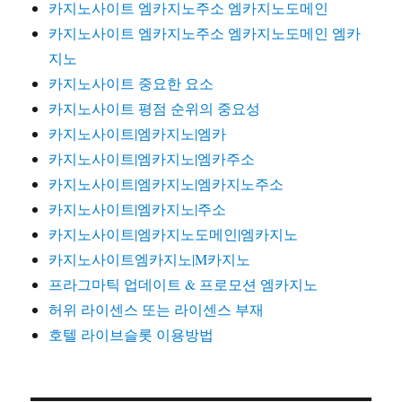
카지노사이트 엠카지노주소 엠카지노도메인
카지노사이트 엠카지노주소 엠카지노도메인 엠카
지노
카지노사이트 중요한 요소
카지노사이트 평점 순위의 중요성
카지노사이트|엠카지노|엠카
카지노사이트|엠카지노|엠카주소
카지노사이트|엠카지노|엠카지노주소
카지노사이트|엠카지노|주소
카지노사이트|엠카지노도메인|엠카지노
카지노사이트엠카지노|M카지노
프라그마틱 업데이트 & 프로모션 엠카지노
허위 라이센스 또는 라이센스 부재
호텔 라이브슬롯 이용방법