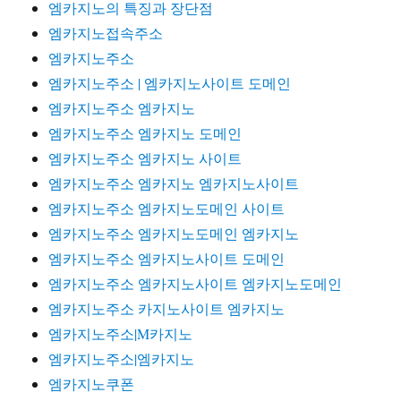
엠카지노의 특징과 장단점
엠카지노접속주소
엠카지노주소
엠카지노주소 | 엠카지노사이트 도메인
엠카지노주소 엠카지노
엠카지노주소 엠카지노 도메인
엠카지노주소 엠카지노 사이트
엠카지노주소 엠카지노 엠카지노사이트
엠카지노주소 엠카지노도메인 사이트
엠카지노주소 엠카지노도메인 엠카지노
엠카지노주소 엠카지노사이트 도메인
엠카지노주소 엠카지노사이트 엠카지노도메인
엠카지노주소 카지노사이트 엠카지노
엠카지노주소|M카지노
엠카지노주소|엠카지노
엠카지노쿠폰