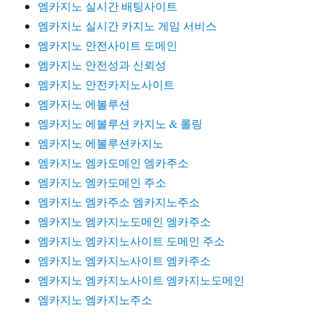
엠카지노 실시간 배팅사이트
엠카지노 실시간 카지노 게임 서비스
엠카지노 안전사이트 도메인
엠카지노 안전성과 신뢰성
엠카지노 안전카지노사이트
엠카지노 에볼루션
엠카지노 에볼루션 카지노 & 롤링
엠카지노 에볼루션카지노
엠카지노 엠카도메인 엠카주소
엠카지노 엠카도메인 주소
엠카지노 엠카주소 엠카지노주소
엠카지노 엠카지노도메인 엠카주소
엠카지노 엠카지노사이트 도메인 주소
엠카지노 엠카지노사이트 엠카주소
엠카지노 엠카지노사이트 엠카지노도메인
엠카지노 엠카지노주소