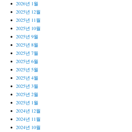
2026년 1월
2025년 12월
2025년 11월
2025년 10월
2025년 9월
2025년 8월
2025년 7월
2025년 6월
2025년 5월
2025년 4월
2025년 3월
2025년 2월
2025년 1월
2024년 12월
2024년 11월
2024년 10월