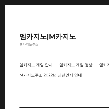
엠카지노|M카지노
엠카지노주소
엠카지노 게임 안내
엠카지노 게임 영상
엠카
M카지노주소 2022년 신년인사 안내