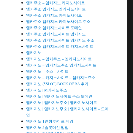
엠카주소 – 엠카지노 카지노사이트
엠카주소 엠카지노 엠카지노사이트
엠카주소 엠카지노 카지노사이트
엠카주소 엠카지노 카지노사이트 주소
엠카주소 엠카지노사이트 도메인
엠카주소 엠카지노사이트 엠카지노
엠카주소 엠카지노사이트 엠카지노 주소
엠카주소 엠카지노사이트 카지노사이트
엠카지노
엠카지노 – 엠카주소 – 엠카지노사이트
엠카지노 – 엠카지노주소 엠카지노사이트
엠카지노 – 주소 – 사이트
엠카지노 – 카지노사이트 – 엠카지노주소
엠카지노 (5SLOT) BOOK OF RA 추가
엠카지노 | M카지노주소
엠카지노 | 엠카지노사이트 주소 도메인
엠카지노 | 엠카지노주소 | 엠카지노사이트
엠카지노 | 엠카지노주소 | 엠카지노사이트 – 도메
인
엠카지노 1인칭 하이로 게임
엠카지노 5슬롯머신 입점