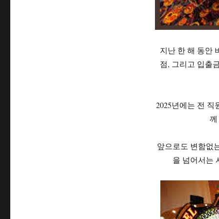
지난 한 해 동안
점, 그리고 입출
2025년에는 전 
께
앞으로도 변함없는
을 넘어서는 