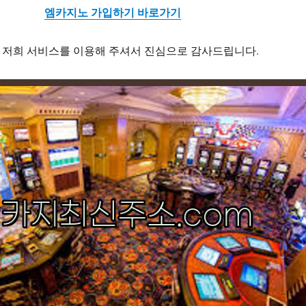
엠카지노 가입하기 바로가기
 저희 서비스를 이용해 주셔서 진심으로 감사드립니다.