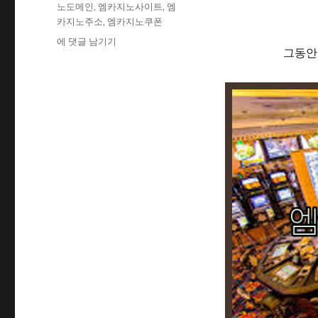
노도메인
,
엠카지노사이트
,
엠
카지노주소
,
엠카지노쿠폰
엠
에 댓글 남기기
그동안
카
지
노|
엠
카
지
노
사
이
트