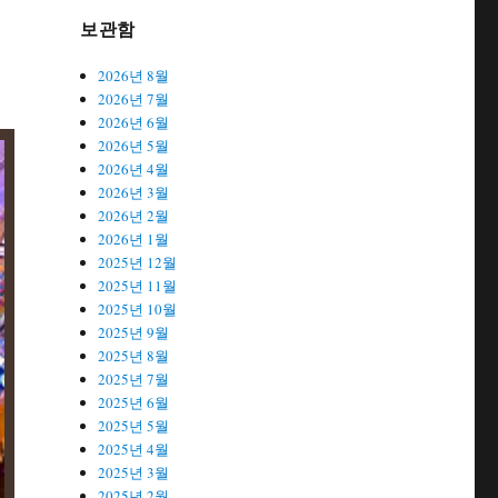
보관함
2026년 8월
2026년 7월
2026년 6월
2026년 5월
2026년 4월
2026년 3월
2026년 2월
2026년 1월
2025년 12월
2025년 11월
2025년 10월
2025년 9월
2025년 8월
2025년 7월
2025년 6월
2025년 5월
2025년 4월
2025년 3월
2025년 2월