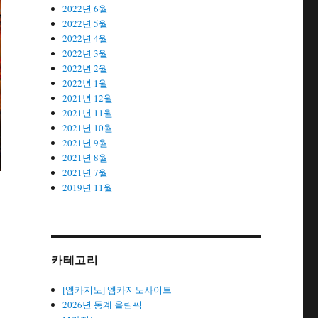
2022년 6월
2022년 5월
2022년 4월
2022년 3월
2022년 2월
2022년 1월
2021년 12월
2021년 11월
2021년 10월
2021년 9월
2021년 8월
2021년 7월
2019년 11월
카테고리
[엠카지노] 엠카지노사이트
2026년 동계 올림픽