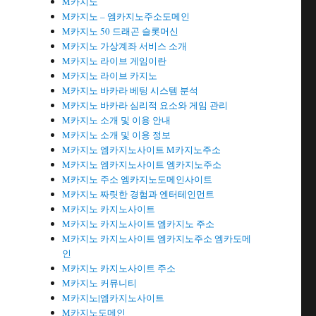
M카지노
M카지노 – 엠카지노주소도메인
M카지노 50 드래곤 슬롯머신
​M카지노 가상계좌 서비스 소개
M카지노 라이브 게임이란
M카지노 라이브 카지노
M카지노 바카라 베팅 시스템 분석
M카지노 바카라 심리적 요소와 게임 관리
M카지노 소개 및 이용 안내
M카지노 소개 및 이용 정보
M카지노 엠카지노사이트 M카지노주소
M카지노 엠카지노사이트 엠카지노주소
M카지노 주소 엠카지노도메인사이트
M카지노 짜릿한 경험과 엔터테인먼트
M카지노 카지노사이트
M카지노 카지노사이트 엠카지노 주소
M카지노 카지노사이트 엠카지노주소 엠카도메
인
M카지노 카지노사이트 주소
M카지노 커뮤니티
M카지노|엠카지노사이트
M카지노도메인