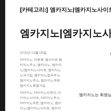
[카테고리:]
엠카지노|엠카지노사이
엠카지노|엠카지노
작
2025년 02월 06일
성
카
M카지노
,
미분류
,
엠사이트 엠
일
테
카지노주소
,
엠카지노
,
엠카지
자
고
노|엠카지노사이트
,
엠카지노
리
신규가입
,
엠카지노접속주소
,
엠카지노주소
,
엠카지노쿠폰
,
엠카지노회원가입
태
M카지노
,
M카지노도메인
,
M
엠카지노는 회원님들
그
카지노사이트
,
M카지노주소
,
M카지노쿠폰
,
엠카지노
,
엠카
지노|엠카지노사이트
,
엠카지