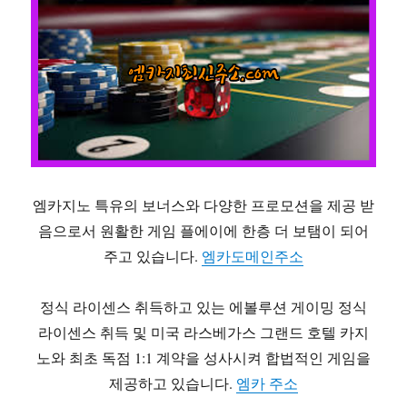
엠카지노 특유의 보너스와 다양한 프로모션을 제공 받
음으로서 원활한 게임 플에이에 한층 더 보탬이 되어
주고 있습니다.
엠카도메인주소
정식 라이센스 취득하고 있는 에볼루션 게이밍 정식
라이센스 취득 및 미국 라스베가스 그랜드 호텔 카지
노와 최초 독점 1:1 계약을 성사시켜 합법적인 게임을
제공하고 있습니다.
엠카 주소