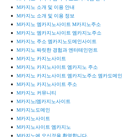
M카지노 소개 및 이용 안내
M카지노 소개 및 이용 정보
M카지노 엠카지노사이트 M카지노주소
M카지노 엠카지노사이트 엠카지노주소
M카지노 주소 엠카지노도메인사이트
M카지노 짜릿한 경험과 엔터테인먼트
M카지노 카지노사이트
M카지노 카지노사이트 엠카지노 주소
M카지노 카지노사이트 엠카지노주소 엠카도메인
M카지노 카지노사이트 주소
M카지노 커뮤니티
M카지노|엠카지노사이트
M카지노도메인
M카지노사이트
M카지노사이트 엠카지노
M카지노에 오신것을 환영합니다.