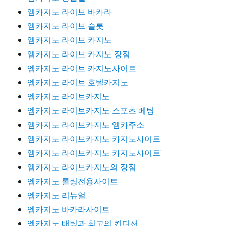
엠카지노 라이브 바카라
엠카지노 라이브 슬롯
엠카지노 라이브 카지노
엠카지노 라이브 카지노 장점
엠카지노 라이브 카지노사이트
엠카지노 라이브 호텔카지노
엠카지노 라이브카지노
엠카지노 라이브카지노 스포츠 베팅
엠카지노 라이브카지노 엠카주소
엠카지노 라이브카지노 카지노사이트
엠카지노 라이브카지노 카지노사이트'
엠카지노 라이브카지노의 장점
엠카지노 롤링전용사이트
엠카지노 리뉴얼
엠카지노 바카라사이트
엠카지노 배팅과 최고의 컨디션