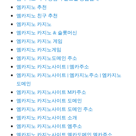
엠카지노 추천
엠카지노 친구 추천
엠카지노 카지노
엠카지노 카지노 & 슬롯머신
엠카지노 카지노 게임
엠카지노 카지노게임
엠카지노 카지노도메인 주소
엠카지노 카지노사이트 | 엠카주소
엠카지노 카지노사이트 | 엠카지노주소 | 엠카지노
도메인
엠카지노 카지노사이트 M카주소
엠카지노 카지노사이트 도메인
엠카지노 카지노사이트 도메인 주소
엠카지노 카지노사이트 소개
엠카지노 카지노사이트 엠주소
엠카지노 카지노사이트 엠카도메인 엠카주소