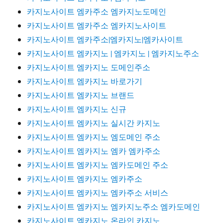
카지노사이트 엠카주소 엠카지노도메인
카지노사이트 엠카주소 엠카지노사이트
카지노사이트 엠카주소|엠카지노|엠카사이트
카지노사이트 엠카지노 | 엠카지노 | 엠카지노주소
카지노사이트 엠카지노 도메인주소
카지노사이트 엠카지노 바로가기
카지노사이트 엠카지노 브랜드
카지노사이트 엠카지노 신규
카지노사이트 엠카지노 실시간 카지노
카지노사이트 엠카지노 엠도메인 주소
카지노사이트 엠카지노 엠카 엠카주소
카지노사이트 엠카지노 엠카도메인 주소
카지노사이트 엠카지노 엠카주소
카지노사이트 엠카지노 엠카주소 서비스
카지노사이트 엠카지노 엠카지노주소 엠카도메인
카지노사이트 엠카지노 온라인 카지노