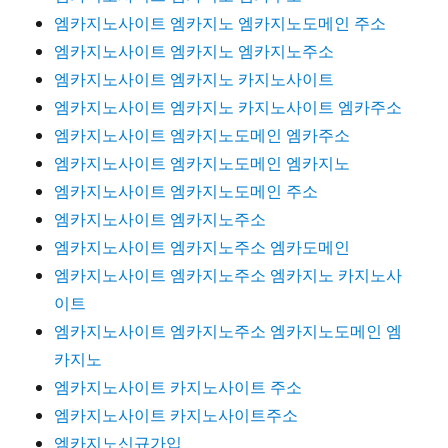
엠카지노사이트 엠카지노 엠카지노도메인 주소
엠카지노사이트 엠카지노 엠카지노주소
엠카지노사이트 엠카지노 카지노사이트
엠카지노사이트 엠카지노 카지노사이트 엠카주소
엠카지노사이트 엠카지노도메인 엠카주소
엠카지노사이트 엠카지노도메인 엠카지노
엠카지노사이트 엠카지노도메인 주소
엠카지노사이트 엠카지노주소
엠카지노사이트 엠카지노주소 엠카도메인
엠카지노사이트 엠카지노주소 엠카지노 카지노사
이트
엠카지노사이트 엠카지노주소 엠카지노도메인 엠
카지노
엠카지노사이트 카지노사이트 주소
엠카지노사이트 카지노사이트주소
엠카지노신규가입