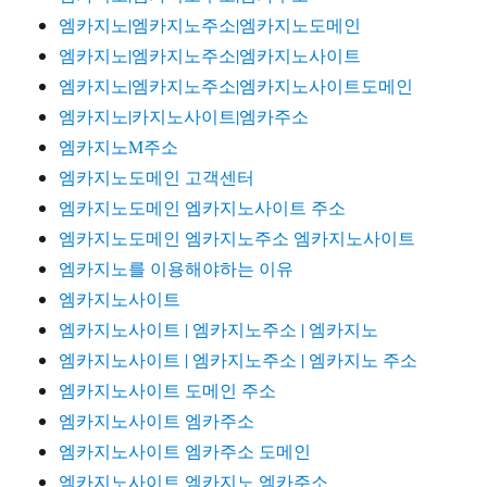
엠카지노|엠카지노주소|엠카지노도메인
엠카지노|엠카지노주소|엠카지노사이트
엠카지노|엠카지노주소|엠카지노사이트도메인
엠카지노|카지노사이트|엠카주소
엠카지노M주소
엠카지노도메인 고객센터
엠카지노도메인 엠카지노사이트 주소
엠카지노도메인 엠카지노주소 엠카지노사이트
엠카지노를 이용해야하는 이유
엠카지노사이트
엠카지노사이트 | 엠카지노주소 | 엠카지노
엠카지노사이트 | 엠카지노주소 | 엠카지노 주소
엠카지노사이트 도메인 주소
엠카지노사이트 엠카주소
엠카지노사이트 엠카주소 도메인
엠카지노사이트 엠카지노 엠카주소