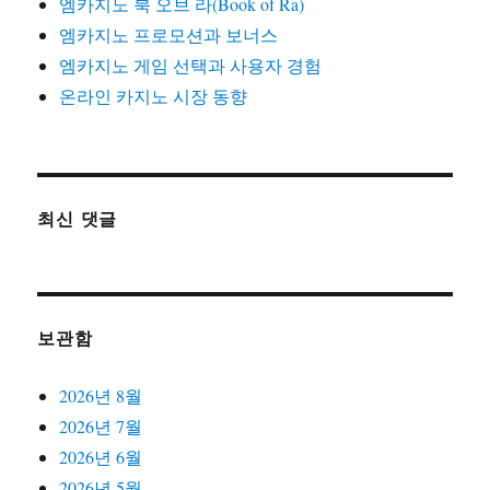
엠카지노 북 오브 라(Book of Ra)
엠카지노 프로모션과 보너스
엠카지노 게임 선택과 사용자 경험
온라인 카지노 시장 동향
최신 댓글
보관함
2026년 8월
2026년 7월
2026년 6월
2026년 5월