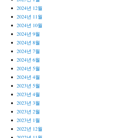
2024년 12월
2024년 11월
2024년 10월
2024년 9월
2024년 8월
2024년 7월
2024년 6월
2024년 5월
2024년 4월
2023년 5월
2023년 4월
2023년 3월
2023년 2월
2023년 1월
2022년 12월
2022년 11월