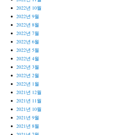
2022년 10월
2022년 9월
2022년 8월
2022년 7월
2022년 6월
2022년 5월
2022년 4월
2022년 3월
2022년 2월
2022년 1월
2021년 12월
2021년 11월
2021년 10월
2021년 9월
2021년 8월
2021년 7월