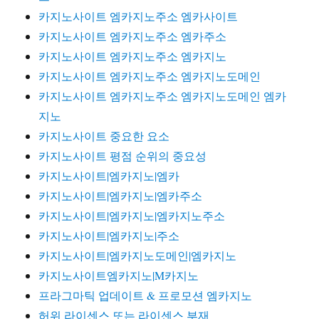
카지노사이트 엠카지노주소 엠카사이트
카지노사이트 엠카지노주소 엠카주소
카지노사이트 엠카지노주소 엠카지노
카지노사이트 엠카지노주소 엠카지노도메인
카지노사이트 엠카지노주소 엠카지노도메인 엠카
지노
카지노사이트 중요한 요소
카지노사이트 평점 순위의 중요성
카지노사이트|엠카지노|엠카
카지노사이트|엠카지노|엠카주소
카지노사이트|엠카지노|엠카지노주소
카지노사이트|엠카지노|주소
카지노사이트|엠카지노도메인|엠카지노
카지노사이트엠카지노|M카지노
프라그마틱 업데이트 & 프로모션 엠카지노
허위 라이센스 또는 라이센스 부재