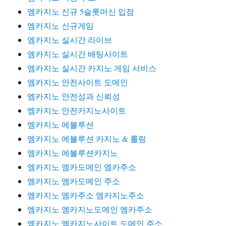
엠카지노 신규 5슬롯머신 입점
엠카지노 신규게임
엠카지노 실시간 라이브
엠카지노 실시간 배팅사이트
엠카지노 실시간 카지노 게임 서비스
엠카지노 안전사이트 도메인
엠카지노 안전성과 신뢰성
엠카지노 안전카지노사이트
엠카지노 에볼루션
엠카지노 에볼루션 카지노 & 롤링
엠카지노 에볼루션카지노
엠카지노 엠카도메인 엠카주소
엠카지노 엠카도메인 주소
엠카지노 엠카주소 엠카지노주소
엠카지노 엠카지노도메인 엠카주소
엠카지노 엠카지노사이트 도메인 주소