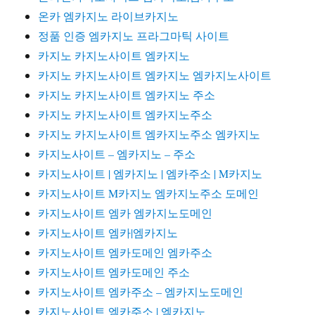
온카 엠카지노 라이브카지노
정품 인증 엠카지노 프라그마틱 사이트
카지노 카지노사이트 엠카지노
카지노 카지노사이트 엠카지노 엠카지노사이트
카지노 카지노사이트 엠카지노 주소
카지노 카지노사이트 엠카지노주소
카지노 카지노사이트 엠카지노주소 엠카지노
카지노사이트 – 엠카지노 – 주소
카지노사이트 | 엠카지노 | 엠카주소 | M카지노
카지노사이트 M카지노 엠카지노주소 도메인
카지노사이트 엠카 엠카지노도메인
카지노사이트 엠카|엠카지노
카지노사이트 엠카도메인 엠카주소
카지노사이트 엠카도메인 주소
카지노사이트 엠카주소 – 엠카지노도메인
카지노사이트 엠카주소 | 엠카지노