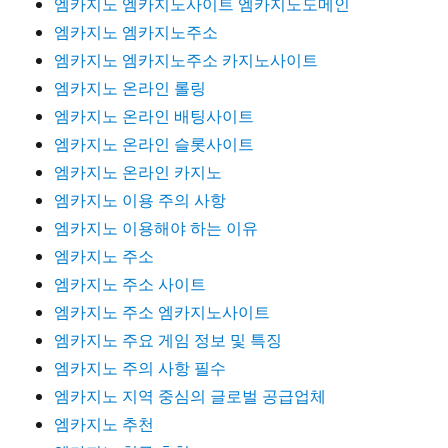
엠카지노 엠카지노사이트 엠카지노도메인
엠카지노 엠카지노주소
엠카지노 엠카지노주소 카지노사이트
엠카지노 온라인 롤링
엠카지노 온라인 배팅사이트
엠카지노 온라인 슬롯사이트
엠카지노 온라인 카지노
엠카지노 이용 주의 사항
엠카지노 이용해야 하는 이유
엠카지노 주소
엠카지노 주소 사이트
엠카지노 주소 엠카지노사이트
엠카지노 주요 게임 정보 및 특징
엠카지노 주의 사항 필수
엠카지노 지역 중심의 글로벌 공급업체
엠카지노 추천