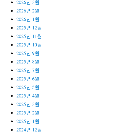
2026년 3월
2026년 2월
2026년 1월
2025년 12월
2025년 11월
2025년 10월
2025년 9월
2025년 8월
2025년 7월
2025년 6월
2025년 5월
2025년 4월
2025년 3월
2025년 2월
2025년 1월
2024년 12월