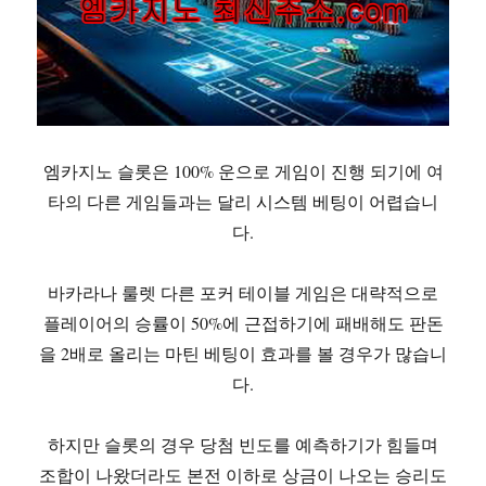
엠카지노 슬롯은 100% 운으로 게임이 진행 되기에 여
타의 다른 게임들과는 달리 시스템 베팅이 어렵습니
다.
바카라나 룰렛 다른 포커 테이블 게임은 대략적으로
플레이어의 승률이 50%에 근접하기에 패배해도 판돈
을 2배로 올리는 마틴 베팅이 효과를 볼 경우가 많습니
다.
하지만 슬롯의 경우 당첨 빈도를 예측하기가 힘들며
조합이 나왔더라도 본전 이하로 상금이 나오는 승리도