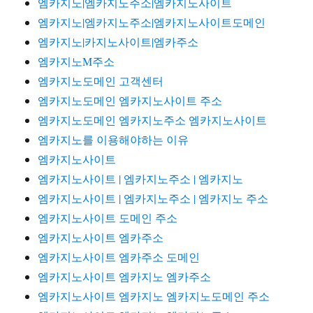
엠카지노|엠카지노주소|엠카지노사이트
엠카지노|엠카지노주소|엠카지노사이트도메인
엠카지노|카지노사이트|엠카주소
엠카지노M주소
엠카지노도메인 고객센터
엠카지노도메인 엠카지노사이트 주소
엠카지노도메인 엠카지노주소 엠카지노사이트
엠카지노를 이용해야하는 이유
엠카지노사이트
엠카지노사이트 | 엠카지노주소 | 엠카지노
엠카지노사이트 | 엠카지노주소 | 엠카지노 주소
엠카지노사이트 도메인 주소
엠카지노사이트 엠카주소
엠카지노사이트 엠카주소 도메인
엠카지노사이트 엠카지노 엠카주소
엠카지노사이트 엠카지노 엠카지노도메인 주소