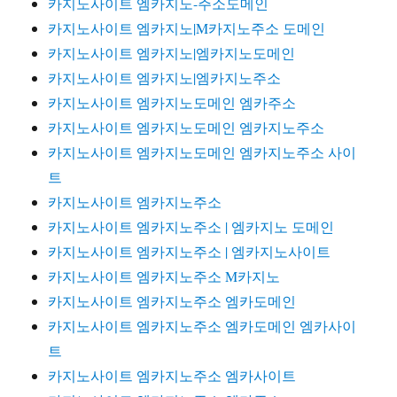
카지노사이트 엠카지노-주소도메인
카지노사이트 엠카지노|M카지노주소 도메인
카지노사이트 엠카지노|엠카지노도메인
카지노사이트 엠카지노|엠카지노주소
카지노사이트 엠카지노도메인 엠카주소
카지노사이트 엠카지노도메인 엠카지노주소
카지노사이트 엠카지노도메인 엠카지노주소 사이
트
카지노사이트 엠카지노주소
카지노사이트 엠카지노주소 | 엠카지노 도메인
카지노사이트 엠카지노주소 | 엠카지노사이트
카지노사이트 엠카지노주소 M카지노
카지노사이트 엠카지노주소 엠카도메인
카지노사이트 엠카지노주소 엠카도메인 엠카사이
트
카지노사이트 엠카지노주소 엠카사이트