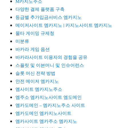
M카지노주소
다양한 결제 플랫폼 구축
등급별 추가입금서비스 엠카지노
메이저사이트 엠카지노 | 카지노사이트 엠카지노
몰타 게이밍 규제청
미분류
바카라 게임 옵션
바카라사이트 이용자의 경험을 공유
스플릿 및 이븐머니 및 인슈어런스
슬롯 머신 전략 방법
안전 메이저 엠카지노
엠사이트 엠카지노주소
엠주소 엠카지노사이트 엠도메인
엠카도메인 – 엠카지노주소 사이트
엠카도메인 엠카지노사이트
엠카사이트 엠카주소 엠카지노