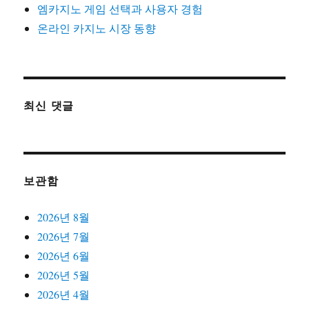
엠카지노 게임 선택과 사용자 경험
노
온라인 카지노 시장 동향
최신 댓글
보관함
2026년 8월
2026년 7월
2026년 6월
2026년 5월
2026년 4월