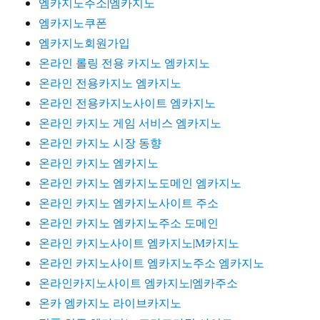
엠카지노주소|엠카지노
엠카지노쿠폰
엠카지노회원가입
온라인 롤링 전용 카지노 엠카지노
온라인 전용카지노 엠카지노
온라인 전용카지노사이트 엠카지노
온라인 카지노 게임 서비스 엠카지노
온라인 카지노 시장 동향
온라인 카지노 엠카지노
온라인 카지노 엠카지노도메인 엠카지노
온라인 카지노 엠카지노사이트 주소
온라인 카지노 엠카지노주소 도메인
온라인 카지노사이트 엠카지노|M카지노
온라인 카지노사이트 엠카지노주소 엠카지노
온라인카지노사이트 엠카지노|엠카주소
온카 엠카지노 라이브카지노