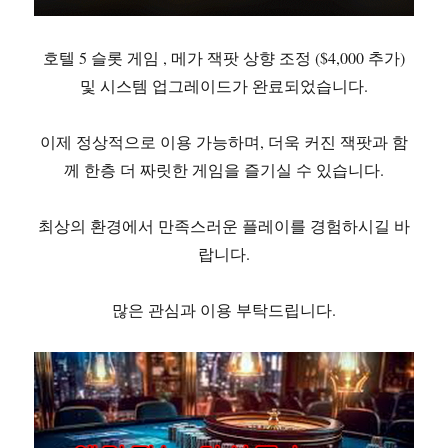
호텔 5 슬롯 게임 , 메가 잭팟 상향 조정 ($4,000 추가)
및 시스템 업그레이드가 완료되었습니다.
이제 정상적으로 이용 가능하며, 더욱 커진 잭팟과 함
께 한층 더 짜릿한 게임을 즐기실 수 있습니다.
최상의 환경에서 만족스러운 플레이를 경험하시길 바
랍니다.
많은 관심과 이용 부탁드립니다.