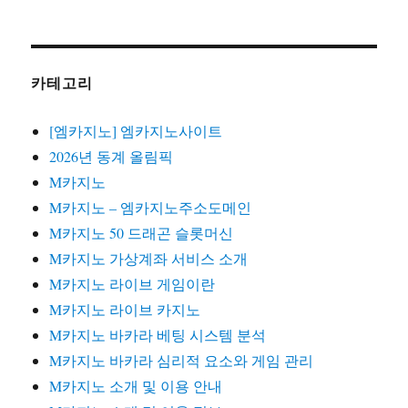
카테고리
[엠카지노] 엠카지노사이트
2026년 동계 올림픽
M카지노
M카지노 – 엠카지노주소도메인
M카지노 50 드래곤 슬롯머신
​M카지노 가상계좌 서비스 소개
M카지노 라이브 게임이란
M카지노 라이브 카지노
M카지노 바카라 베팅 시스템 분석
M카지노 바카라 심리적 요소와 게임 관리
M카지노 소개 및 이용 안내