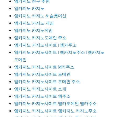
엠카지노 친구 추천
엠카지노 카지노
엠카지노 카지노 & 슬롯머신
엠카지노 카지노 게임
엠카지노 카지노게임
엠카지노 카지노도메인 주소
엠카지노 카지노사이트 | 엠카주소
엠카지노 카지노사이트 | 엠카지노주소 | 엠카지노
도메인
엠카지노 카지노사이트 M카주소
엠카지노 카지노사이트 도메인
엠카지노 카지노사이트 도메인 주소
엠카지노 카지노사이트 소개
엠카지노 카지노사이트 엠주소
엠카지노 카지노사이트 엠카도메인 엠카주소
엠카지노 카지노사이트 엠카지노 카지노주소