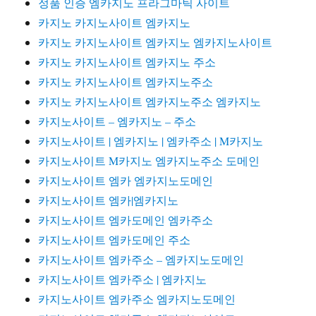
정품 인증 엠카지노 프라그마틱 사이트
카지노 카지노사이트 엠카지노
카지노 카지노사이트 엠카지노 엠카지노사이트
카지노 카지노사이트 엠카지노 주소
카지노 카지노사이트 엠카지노주소
카지노 카지노사이트 엠카지노주소 엠카지노
카지노사이트 – 엠카지노 – 주소
카지노사이트 | 엠카지노 | 엠카주소 | M카지노
카지노사이트 M카지노 엠카지노주소 도메인
카지노사이트 엠카 엠카지노도메인
카지노사이트 엠카|엠카지노
카지노사이트 엠카도메인 엠카주소
카지노사이트 엠카도메인 주소
카지노사이트 엠카주소 – 엠카지노도메인
카지노사이트 엠카주소 | 엠카지노
카지노사이트 엠카주소 엠카지노도메인