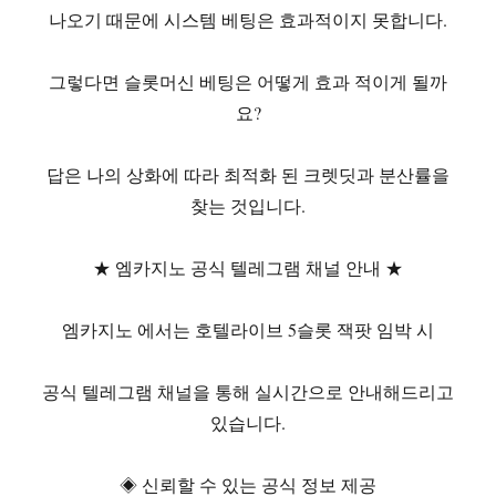
나오기 때문에 시스템 베팅은 효과적이지 못합니다.
그렇다면 슬롯머신 베팅은 어떻게 효과 적이게 될까
요?
답은 나의 상화에 따라 최적화 된 크렛딧과 분산률을
찾는 것입니다.
★ 엠카지노 공식 텔레그램 채널 안내 ★
엠카지노 에서는 호텔라이브 5슬롯 잭팟 임박 시
공식 텔레그램 채널을 통해 실시간으로 안내해드리고
있습니다.
◈ 신뢰할 수 있는 공식 정보 제공