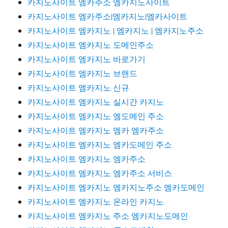
카지노사이트 엠카주소 엠카지노사이트
카지노사이트 엠카주소|엠카지노|엠카사이트
카지노사이트 엠카지노 | 엠카지노 | 엠카지노주소
카지노사이트 엠카지노 도메인주소
카지노사이트 엠카지노 바로가기
카지노사이트 엠카지노 브랜드
카지노사이트 엠카지노 신규
카지노사이트 엠카지노 실시간 카지노
카지노사이트 엠카지노 엠도메인 주소
카지노사이트 엠카지노 엠카 엠카주소
카지노사이트 엠카지노 엠카도메인 주소
카지노사이트 엠카지노 엠카주소
카지노사이트 엠카지노 엠카주소 서비스
카지노사이트 엠카지노 엠카지노주소 엠카도메인
카지노사이트 엠카지노 온라인 카지노
카지노사이트 엠카지노 주소 엠카지노도메인