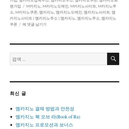
자
태
리
원가입
M카지노
,
M카지노도메인
,
M카지노사이트
,
M카지노주
그
소
,
M카지노쿠폰
,
엠카지노
,
엠카지노도메인
,
엠카지노사이트
,
엠
카지노사이트 | 엠카지노주소 | 엠카지노
,
엠카지노주소
,
엠카지노
엠
쿠폰
에 댓글 남기기
카
지
노
사
이
검
검
색
트
색:
|
엠
카
지
노
최신 글
주
소
엠카지노 결제 방법과 안전성
|
엠
엠카지노 북 오브 라(Book of Ra)
카
엠카지노 프로모션과 보너스
지