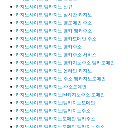
카지노사이트 엠카지노 신규
카지노사이트 엠카지노 실시간 카지노
카지노사이트 엠카지노 엠도메인 주소
카지노사이트 엠카지노 엠카 엠카주소
카지노사이트 엠카지노 엠카도메인 주소
카지노사이트 엠카지노 엠카주소
카지노사이트 엠카지노 엠카주소 서비스
카지노사이트 엠카지노 엠카지노주소 엠카도메인
카지노사이트 엠카지노 온라인 카지노
카지노사이트 엠카지노 주소 엠카지노도메인
카지노사이트 엠카지노-주소도메인
카지노사이트 엠카지노|M카지노주소 도메인
카지노사이트 엠카지노|엠카지노도메인
카지노사이트 엠카지노|엠카지노주소
카지노사이트 엠카지노도메인 엠카주소
카지노사이트 엠카지노도메인 엠카지노주소