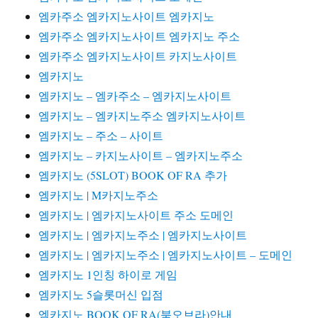
엠카주소 엠카지노사이트 엠카지노
엠카주소 엠카지노사이트 엠카지노 주소
엠카주소 엠카지노사이트 카지노사이트
엠카지노
엠카지노 – 엠카주소 – 엠카지노사이트
엠카지노 – 엠카지노주소 엠카지노사이트
엠카지노 – 주소 – 사이트
엠카지노 – 카지노사이트 – 엠카지노주소
엠카지노 (5SLOT) BOOK OF RA 추가
엠카지노 | M카지노주소
엠카지노 | 엠카지노사이트 주소 도메인
엠카지노 | 엠카지노주소 | 엠카지노사이트
엠카지노 | 엠카지노주소 | 엠카지노사이트 – 도메인
엠카지노 1인칭 하이로 게임
엠카지노 5슬롯머신 입점
엠카지노 BOOK OF RA(북오브라)안내