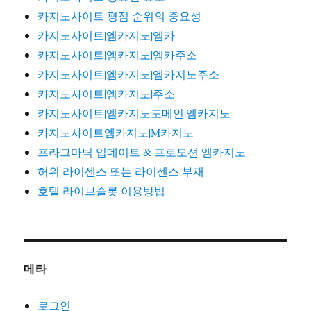
카지노사이트 평점 순위의 중요성
카지노사이트|엠카지노|엠카
카지노사이트|엠카지노|엠카주소
카지노사이트|엠카지노|엠카지노주소
카지노사이트|엠카지노|주소
카지노사이트|엠카지노도메인|엠카지노
카지노사이트엠카지노|M카지노
프라그마틱 업데이트 & 프로모션 엠카지노
허위 라이센스 또는 라이센스 부재
호텔 라이브슬롯 이용방법
메타
로그인