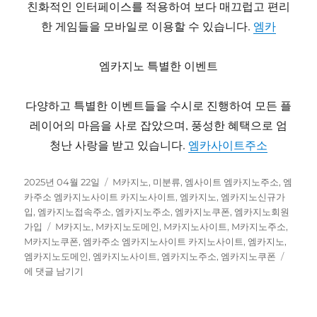
친화적인 인터페이스를 적용하여 보다 매끄럽고 편리
한 게임들을 모바일로 이용할 수 있습니다.
엠카
엠카지노 특별한 이벤트
다양하고 특별한 이벤트들을 수시로 진행하여 모든 플
레이어의 마음을 사로 잡았으며, 풍성한 혜택으로 엄
청난 사랑을 받고 있습니다.
엠카사이트주소
작
카
2025년 04월 22일
M카지노
,
미분류
,
엠사이트 엠카지노주소
,
엠
성
테
카주소 엠카지노사이트 카지노사이트
,
엠카지노
,
엠카지노신규가
일
고
입
,
엠카지노접속주소
,
엠카지노주소
,
엠카지노쿠폰
,
엠카지노회원
자
태
리
가입
M카지노
,
M카지노도메인
,
M카지노사이트
,
M카지노주소
,
그
M카지노쿠폰
,
엠카주소 엠카지노사이트 카지노사이트
,
엠카지노
,
엠
엠카지노도메인
,
엠카지노사이트
,
엠카지노주소
,
엠카지노쿠폰
카
에 댓글 남기기
주
소
엠