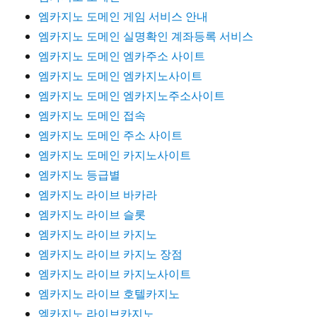
엠카지노 도메인 게임 서비스 안내
엠카지노 도메인 실명확인 계좌등록 서비스
엠카지노 도메인 엠카주소 사이트
엠카지노 도메인 엠카지노사이트
엠카지노 도메인 엠카지노주소사이트
엠카지노 도메인 접속
엠카지노 도메인 주소 사이트
엠카지노 도메인 카지노사이트
엠카지노 등급별
엠카지노 라이브 바카라
엠카지노 라이브 슬롯
엠카지노 라이브 카지노
엠카지노 라이브 카지노 장점
엠카지노 라이브 카지노사이트
엠카지노 라이브 호텔카지노
엠카지노 라이브카지노