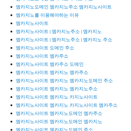
엠카지노도메인 엠카지노주소 엠카지노사이트
엠카지노를 이용해야하는 이유
엠카지노사이트
엠카지노사이트 | 엠카지노주소 | 엠카지노
엠카지노사이트 | 엠카지노주소 | 엠카지노 주소
엠카지노사이트 도메인 주소
엠카지노사이트 엠카주소
엠카지노사이트 엠카주소 도메인
엠카지노사이트 엠카지노 엠카주소
엠카지노사이트 엠카지노 엠카지노도메인 주소
엠카지노사이트 엠카지노 엠카지노주소
엠카지노사이트 엠카지노 카지노사이트
엠카지노사이트 엠카지노 카지노사이트 엠카주소
엠카지노사이트 엠카지노도메인 엠카주소
엠카지노사이트 엠카지노도메인 엠카지노
엠카지노사이트 엠카지노도메인 주소