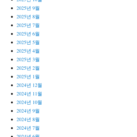
2025년 9월
2025년 8월
2025년 7월
2025년 6월
2025년 5월
2025년 4월
2025년 3월
2025년 2월
2025년 1월
2024년 12월
2024년 11월
2024년 10월
2024년 9월
2024년 8월
2024년 7월
2024년 6월