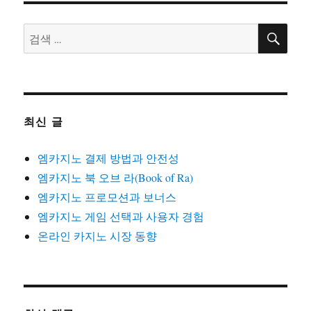
카
지
검
검
색
노
색:
사
이
트
카
지
최신 글
노
사
엠카지노 결제 방법과 안전성
이
트
엠카지노 북 오브 라(Book of Ra)
엠카지노 프로모션과 보너스
엠카지노 게임 선택과 사용자 경험
온라인 카지노 시장 동향