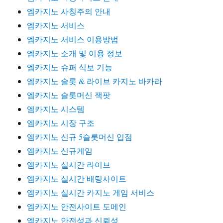
엠카지노 사칭주의 안내
엠카지노 서비스
엠카지노 서비스 이용방법
엠카지노 소개 및 이용 정보
엠카지노 슈퍼 식보 기능
엠카지노 슬롯 & 라이브 카지노 바카라
엠카지노 슬롯머신 잭팟
엠카지노 시스템
엠카지노 시장 구조
엠카지노 신규 5슬롯머신 입점
엠카지노 신규게임
엠카지노 실시간 라이브
엠카지노 실시간 배팅사이트
엠카지노 실시간 카지노 게임 서비스
엠카지노 안전사이트 도메인
엠카지노 안전성과 신뢰성