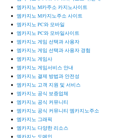
엠카지노 M카주소 카지노사이트
엠카지노 M카지노주소 사이트
엠카지노 PC와 모바일
엠카지노 PC와 모바일사이트
엠카지노 게임 선택과 사용자
엠카지노 게임 선택과 사용자 경험
엠카지노 게임사
엠카지노 게임서비스 안내
엠카지노 결제 방법과 안전성
엠카지노 고객 지원 및 서비스
엠카지노 공식 보증업체
엠카지노 공식 커뮤니티
엠카지노 공식 커뮤니티 엠카지노주소
엠카지노 그래픽
엠카지노 다양한 리소스
엠카지노 도메인