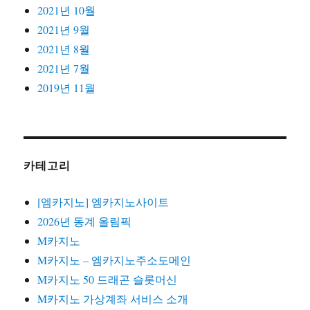
2021년 10월
2021년 9월
2021년 8월
2021년 7월
2019년 11월
카테고리
[엠카지노] 엠카지노사이트
2026년 동계 올림픽
M카지노
M카지노 – 엠카지노주소도메인
M카지노 50 드래곤 슬롯머신
​M카지노 가상계좌 서비스 소개