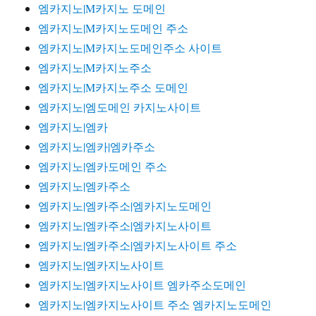
엠카지노|M카지노 도메인
엠카지노|M카지노도메인 주소
엠카지노|M카지노도메인주소 사이트
엠카지노|M카지노주소
엠카지노|M카지노주소 도메인
엠카지노|엠도메인 카지노사이트
엠카지노|엠카
엠카지노|엠카|엠카주소
엠카지노|엠카도메인 주소
엠카지노|엠카주소
엠카지노|엠카주소|엠카지노도메인
엠카지노|엠카주소|엠카지노사이트
엠카지노|엠카주소|엠카지노사이트 주소
엠카지노|엠카지노사이트
엠카지노|엠카지노사이트 엠카주소도메인
엠카지노|엠카지노사이트 주소 엠카지노도메인