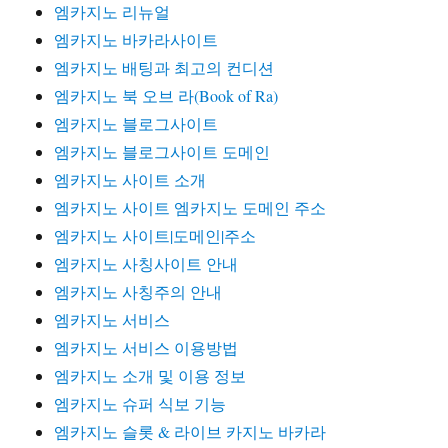
엠카지노 리뉴얼
엠카지노 바카라사이트
엠카지노 배팅과 최고의 컨디션
엠카지노 북 오브 라(Book of Ra)
엠카지노 블로그사이트
엠카지노 블로그사이트 도메인
엠카지노 사이트 소개
엠카지노 사이트 엠카지노 도메인 주소
엠카지노 사이트|도메인|주소
엠카지노 사칭사이트 안내
엠카지노 사칭주의 안내
엠카지노 서비스
엠카지노 서비스 이용방법
엠카지노 소개 및 이용 정보
엠카지노 슈퍼 식보 기능
엠카지노 슬롯 & 라이브 카지노 바카라