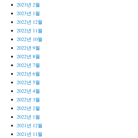
2023년 2월
2023년 1월
2022년 12월
2022년 11월
2022년 10월
2022년 9월
2022년 8월
2022년 7월
2022년 6월
2022년 5월
2022년 4월
2022년 3월
2022년 2월
2022년 1월
2021년 12월
2021년 11월