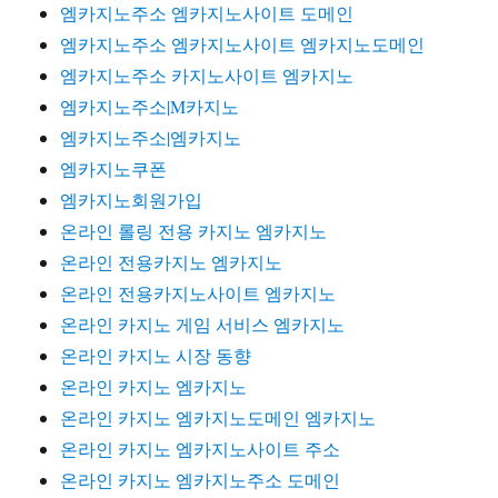
엠카지노주소 엠카지노사이트 도메인
엠카지노주소 엠카지노사이트 엠카지노도메인
엠카지노주소 카지노사이트 엠카지노
엠카지노주소|M카지노
엠카지노주소|엠카지노
엠카지노쿠폰
엠카지노회원가입
온라인 롤링 전용 카지노 엠카지노
온라인 전용카지노 엠카지노
온라인 전용카지노사이트 엠카지노
온라인 카지노 게임 서비스 엠카지노
온라인 카지노 시장 동향
온라인 카지노 엠카지노
온라인 카지노 엠카지노도메인 엠카지노
온라인 카지노 엠카지노사이트 주소
온라인 카지노 엠카지노주소 도메인