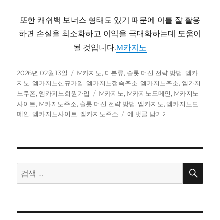
또한 캐쉬백 보너스 형태도 있기 때문에 이를 잘 활용
하면 손실을 최소화하고 이익을 극대화하는데 도움이
될 것입니다.
M카지노
작
카
2026년 02월 13일
M카지노
,
미분류
,
슬롯 머신 전략 방법
,
엠카
성
테
지노
,
엠카지노신규가입
,
엠카지노접속주소
,
엠카지노주소
,
엠카지
일
고
태
노쿠폰
,
엠카지노회원가입
M카지노
,
M카지노도메인
,
M카지노
자
리
그
사이트
,
M카지노주소
,
슬롯 머신 전략 방법
,
엠카지노
,
엠카지노도
슬
메인
,
엠카지노사이트
,
엠카지노주소
에 댓글 남기기
롯
머
신
전
략
검
검
색
방
색:
법