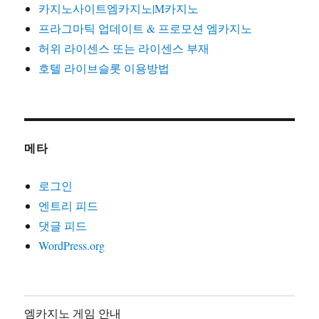
카지노사이트엠카지노|M카지노
프라그마틱 업데이트 & 프로모션 엠카지노
허위 라이센스 또는 라이센스 부재
호텔 라이브슬롯 이용방법
메타
로그인
엔트리 피드
댓글 피드
WordPress.org
엠카지노 게임 안내