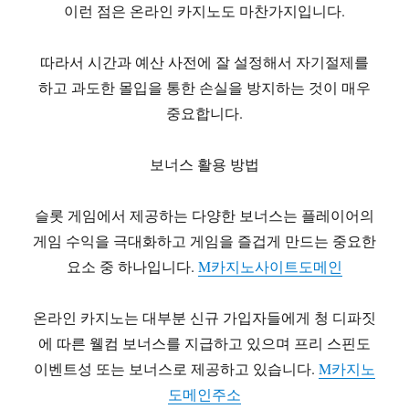
이런 점은 온라인 카지노도 마찬가지입니다.
따라서 시간과 예산 사전에 잘 설정해서 자기절제를
하고 과도한 몰입을 통한 손실을 방지하는 것이 매우
중요합니다.
보너스 활용 방법
슬롯 게임에서 제공하는 다양한 보너스는 플레이어의
게임 수익을 극대화하고 게임을 즐겁게 만드는 중요한
요소 중 하나입니다.
M카지노사이트도메인
온라인 카지노는 대부분 신규 가입자들에게 청 디파짓
에 따른 웰컴 보너스를 지급하고 있으며 프리 스핀도
이벤트성 또는 보너스로 제공하고 있습니다.
M카지노
도메인주소