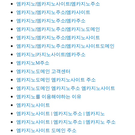
엠카지노|엠카지노사이트|엠카지노주소
엠카지노|엠카지노주소|엠카사이트
엠카지노|엠카지노주소|엠카주소
엠카지노|엠카지노주소|엠카지노도메인
엠카지노|엠카지노주소|엠카지노사이트
엠카지노|엠카지노주소|엠카지노사이트도메인
엠카지노|카지노사이트|엠카주소
엠카지노M주소
엠카지노도메인 고객센터
엠카지노도메인 엠카지노사이트 주소
엠카지노도메인 엠카지노주소 엠카지노사이트
엠카지노를 이용해야하는 이유
엠카지노사이트
엠카지노사이트 | 엠카지노주소 | 엠카지노
엠카지노사이트 | 엠카지노주소 | 엠카지노 주소
엠카지노사이트 도메인 주소