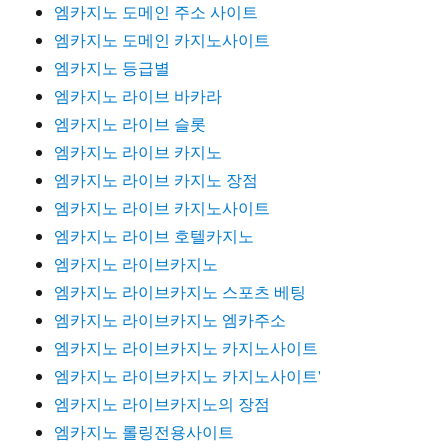
엠카지노 도메인 주소 사이트
엠카지노 도메인 카지노사이트
엠카지노 등급별
엠카지노 라이브 바카라
엠카지노 라이브 슬롯
엠카지노 라이브 카지노
엠카지노 라이브 카지노 장점
엠카지노 라이브 카지노사이트
엠카지노 라이브 호텔카지노
엠카지노 라이브카지노
엠카지노 라이브카지노 스포츠 베팅
엠카지노 라이브카지노 엠카주소
엠카지노 라이브카지노 카지노사이트
엠카지노 라이브카지노 카지노사이트'
엠카지노 라이브카지노의 장점
엠카지노 롤링전용사이트