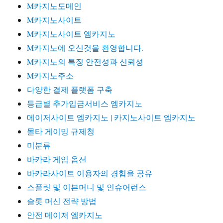
M카지노도메인
M카지노사이트
M카지노사이트 엠카지노
M카지노에 오신것을 환영합니다.
M카지노의 특징 안전성과 신뢰성
M카지노주소
다양한 결제 플랫폼 구축
등급별 추가입금서비스 엠카지노
메이저사이트 엠카지노 | 카지노사이트 엠카지노
몰타 게이밍 규제청
미분류
바카라 게임 옵션
바카라사이트 이용자의 경험을 공유
스플릿 및 이븐머니 및 인슈어런스
슬롯 머신 전략 방법
안전 메이저 엠카지노