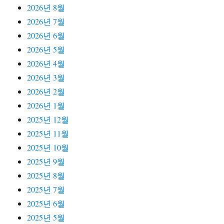
2026년 8월
2026년 7월
2026년 6월
2026년 5월
2026년 4월
2026년 3월
2026년 2월
2026년 1월
2025년 12월
2025년 11월
2025년 10월
2025년 9월
2025년 8월
2025년 7월
2025년 6월
2025년 5월