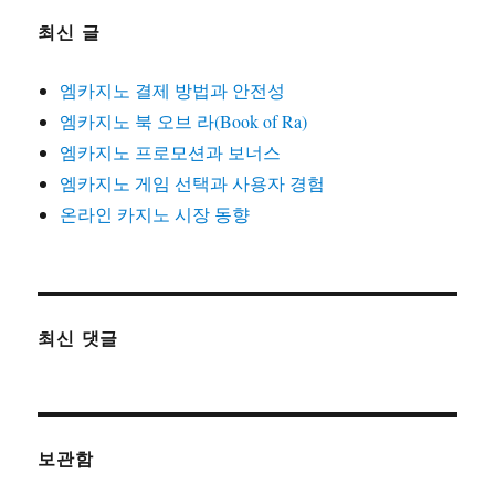
최신 글
엠카지노 결제 방법과 안전성
엠카지노 북 오브 라(Book of Ra)
엠카지노 프로모션과 보너스
엠카지노 게임 선택과 사용자 경험
온라인 카지노 시장 동향
최신 댓글
보관함