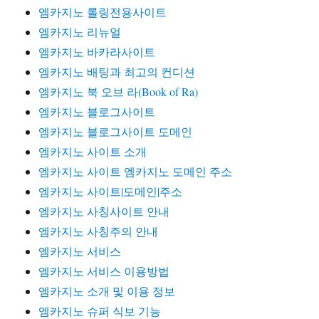
엠카지노 롤링전용사이트
엠카지노 리뉴얼
엠카지노 바카라사이트
엠카지노 배팅과 최고의 컨디션
엠카지노 북 오브 라(Book of Ra)
엠카지노 블로그사이트
엠카지노 블로그사이트 도메인
엠카지노 사이트 소개
엠카지노 사이트 엠카지노 도메인 주소
엠카지노 사이트|도메인|주소
엠카지노 사칭사이트 안내
엠카지노 사칭주의 안내
엠카지노 서비스
엠카지노 서비스 이용방법
엠카지노 소개 및 이용 정보
엠카지노 슈퍼 식보 기능