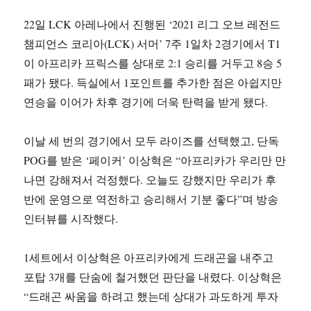
22일 LCK 아레나에서 진행된 ‘2021 리그 오브 레전드
챔피언스 코리아(LCK) 서머’ 7주 1일차 2경기에서 T1
이 아프리카 프릭스를 상대로 2:1 승리를 거두고 8승 5
패가 됐다. 득실에서 1포인트를 추가한 점은 아쉽지만
연승을 이어가 차후 경기에 더욱 탄력을 받게 됐다.
이날 세 번의 경기에서 모두 라이즈를 선택했고, 단독
POG를 받은 ‘페이커’ 이상혁은 “아프리카가 우리만 만
나면 강해져서 걱정했다. 오늘도 강했지만 우리가 후
반에 운영으로 역전하고 승리해서 기분 좋다”며 방송
인터뷰를 시작했다.
1세트에서 이상혁은 아프리카에게 드래곤을 내주고
포탑 3개를 단숨에 철거했던 판단을 내렸다. 이상혁은
“드래곤 싸움을 하려고 했는데 상대가 과도하게 투자