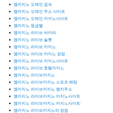
엠카지노 도메인 접속
엠카지노 도메인 주소 사이트
엠카지노 도메인 카지노사이트
엠카지노 등급별
엠카지노 라이브 바카라
엠카지노 라이브 슬롯
엠카지노 라이브 카지노
엠카지노 라이브 카지노 장점
엠카지노 라이브 카지노사이트
엠카지노 라이브 호텔카지노
엠카지노 라이브카지노
엠카지노 라이브카지노 스포츠 베팅
엠카지노 라이브카지노 엠카주소
엠카지노 라이브카지노 카지노사이트
엠카지노 라이브카지노 카지노사이트'
엠카지노 라이브카지노의 장점