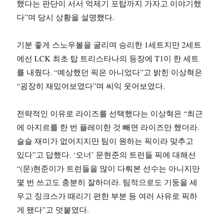
했다는 판단이 서서 억제기 포탑까지 가자고 이야기했
다”며 당시 상황을 설명했다.
기분 좋게 스노우볼을 굴리며 승리한 1세트지만 2세트
에선 LCK 최초 탑 트리스타나의 등장에 T1이 한 세트
를 내줬다. “예상했던 픽은 아니었다”고 밝힌 이상혁은
“굉장히 재밌어보였다”며 씨익 웃어보였다.
전략적인 이유로 라이즈를 선택했다는 이상혁은 “최근
에 아지르를 한 번 플레이한 것 빼면 라이즈만 했더라.
슬슬 재미가 없어지지만 팀이 원하는 픽이라 맞추고
있다”고 답했다. ‘오너’ 문현준의 트런들 픽에 대해선
“(문)현준이가 트런들을 많이 다뤄본 선수는 아니지만
몇 번 쓰고도 충분히 잘하더라. 팀적으로도 기둥을 세
우고 징크스가 때리기 편한 부분 등 여러 사유로 픽하
게 됐다”고 덧붙였다.