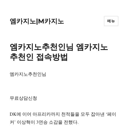
엠카지노|M카지노
메뉴
엠카지노추천인님 엠카지노
추천인 접속방법
엠카지노추천인님
무료상담신청
DK에 이어 아프리카까지 천적들을 모두 잡아낸 ‘페이
커’ 이상혁이 3연승 소감을 전했다.