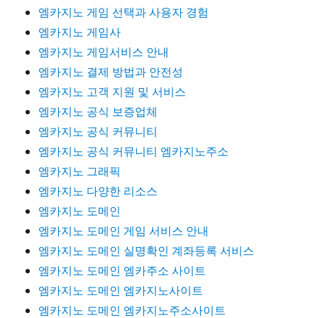
엠카지노 게임 선택과 사용자 경험
엠카지노 게임사
엠카지노 게임서비스 안내
엠카지노 결제 방법과 안전성
엠카지노 고객 지원 및 서비스
엠카지노 공식 보증업체
엠카지노 공식 커뮤니티
엠카지노 공식 커뮤니티 엠카지노주소
엠카지노 그래픽
엠카지노 다양한 리소스
엠카지노 도메인
엠카지노 도메인 게임 서비스 안내
엠카지노 도메인 실명확인 계좌등록 서비스
엠카지노 도메인 엠카주소 사이트
엠카지노 도메인 엠카지노사이트
엠카지노 도메인 엠카지노주소사이트