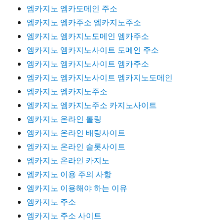
엠카지노 엠카도메인 주소
엠카지노 엠카주소 엠카지노주소
엠카지노 엠카지노도메인 엠카주소
엠카지노 엠카지노사이트 도메인 주소
엠카지노 엠카지노사이트 엠카주소
엠카지노 엠카지노사이트 엠카지노도메인
엠카지노 엠카지노주소
엠카지노 엠카지노주소 카지노사이트
엠카지노 온라인 롤링
엠카지노 온라인 배팅사이트
엠카지노 온라인 슬롯사이트
엠카지노 온라인 카지노
엠카지노 이용 주의 사항
엠카지노 이용해야 하는 이유
엠카지노 주소
엠카지노 주소 사이트