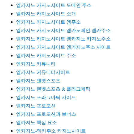
엠카지노 카지노사이트 도메인 주소
엠카지노 카지노사이트 소개
엠카지노 카지노사이트 엠주소
엠카지노 카지노사이트 엠카도메인 엠카주소
엠카지노 카지노사이트 엠카지노 카지노주소
엠카지노 카지노사이트 엠카지노주소 사이트
엠카지노 카지노사이트 주소
엠카지노 커뮤니티
엠카지노 커뮤니티사이트
엠카지노 텐벳스포츠
엠카지노 텐벳스포츠 & 플라그메틱
엠카지노 프라그마틱 사이트
엠카지노 프로모션
엠카지노 프로모션과 보너스
엠카지노 핵심 요소
엠카지노-엠카주소 카지노사이트