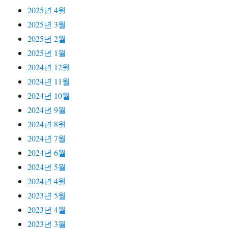
2025년 4월
2025년 3월
2025년 2월
2025년 1월
2024년 12월
2024년 11월
2024년 10월
2024년 9월
2024년 8월
2024년 7월
2024년 6월
2024년 5월
2024년 4월
2023년 5월
2023년 4월
2023년 3월