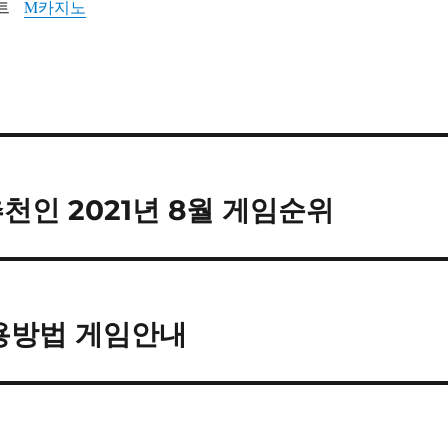
이트
M카지노
인 2021년 8월 게임순위
용방법 게임안내