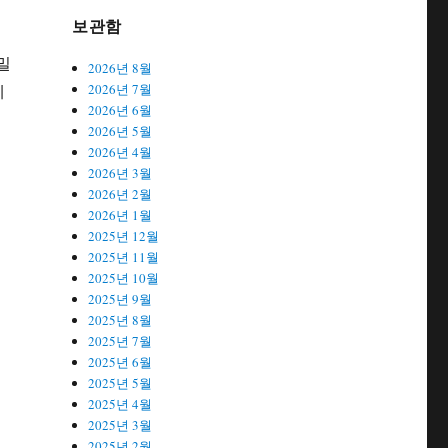
보관함
밀
2026년 8월
에
2026년 7월
2026년 6월
2026년 5월
2026년 4월
2026년 3월
2026년 2월
스
2026년 1월
티
2025년 12월
2025년 11월
2025년 10월
2025년 9월
2025년 8월
2025년 7월
2025년 6월
2025년 5월
2025년 4월
2025년 3월
2025년 2월