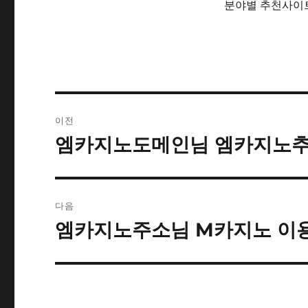
분야별 추천사
글
이전
내
엠카지노도메인님 엠카지노추천
이
전
비
글:
게
다음
이
엠카지노주소님 M카지노 이
다
음
션
글: