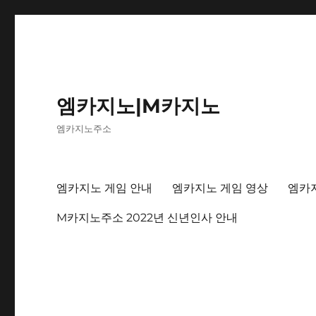
엠카지노|M카지노
엠카지노주소
엠카지노 게임 안내
엠카지노 게임 영상
엠카
M카지노주소 2022년 신년인사 안내