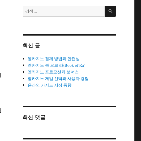
검
검
색
색:
최신 글
엠카지노 결제 방법과 안전성
엠카지노 북 오브 라(Book of Ra)
엠카지노 프로모션과 보너스
지
엠카지노 게임 선택과 사용자 경험
온라인 카지노 시장 동향
맨
최신 댓글