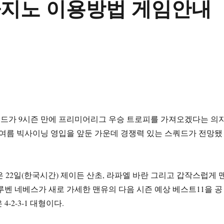
지노 이용방법 게임안내
드가 9시즌 만에 프리미어리그 우승 트로피를 가져오겠다는 의
 여름 빅사이닝 영입을 앞둔 가운데 경쟁력 있는 스쿼드가 전망됐
’은 22일(한국시간) 제이든 산초, 라파엘 바란 그리고 갑작스럽게 
루벤 네베스가 새로 가세한 맨유의 다음 시즌 예상 베스트11을 공
-2-3-1 대형이다.