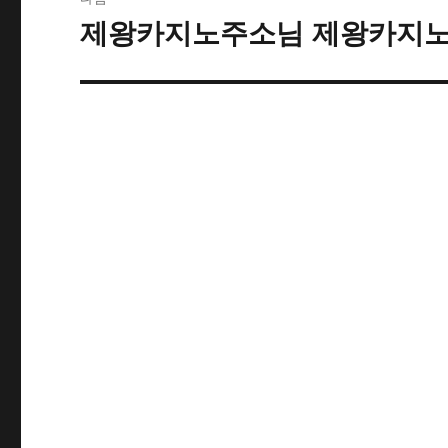
이
제왕카지노주소님 제왕카지노
다
음
션
글: