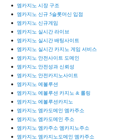
엠카지노 시장 구조
엠카지노 신규 5슬롯머신 입점
엠카지노 신규게임
엠카지노 실시간 라이브
엠카지노 실시간 배팅사이트
엠카지노 실시간 카지노 게임 서비스
엠카지노 안전사이트 도메인
엠카지노 안전성과 신뢰성
엠카지노 안전카지노사이트
엠카지노 에볼루션
엠카지노 에볼루션 카지노 & 롤링
엠카지노 에볼루션카지노
엠카지노 엠카도메인 엠카주소
엠카지노 엠카도메인 주소
엠카지노 엠카주소 엠카지노주소
엠카지노 엠카지노도메인 엠카주소