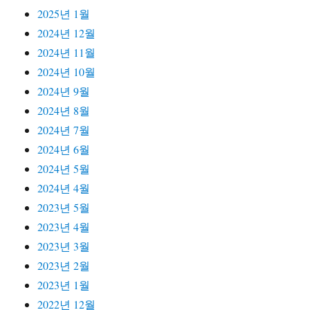
2025년 1월
2024년 12월
2024년 11월
2024년 10월
2024년 9월
2024년 8월
2024년 7월
2024년 6월
2024년 5월
2024년 4월
2023년 5월
2023년 4월
2023년 3월
2023년 2월
2023년 1월
2022년 12월