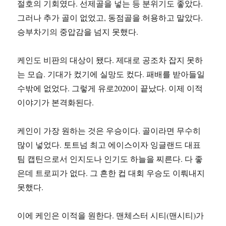
절호의 기회였다. 선제골을 넣는 등 분위기도 좋았다.
그러나 추가 골이 없었고, 동점골을 허용하고 말았다.
승부차기의 중압감을 넘지 못했다.
케인도 비판의 대상이 됐다. 제대로 공조차 잡지 못하
는 모습. 기대가 컸기에 실망도 컸다. 패배를 받아들일
수밖에 없었다. 그렇게 유로2020이 끝났다. 이제 이적
이야기가 본격화된다.
케인이 가장 원하는 것은 우승이다. 골이라면 무수히
많이 넣었다. 토트넘 최고 에이스이자 잉글랜드 대표
팀 캡틴으로서 인지도나 인기도 하늘을 찌른다. 다 좋
은데 트로피가 없다. 그 흔한 컵 대회 우승도 이뤄내지
못했다.
이에 케인은 이적을 원한다. 맨체스터 시티(맨시티)가