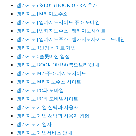
엠카지노 (5SLOT) BOOK OF RA 추가
엠카지노 | M카지노주소
엠카지노 | 엠카지노사이트 주소 도메인
엠카지노 | 엠카지노주소 | 엠카지노사이트
엠카지노 | 엠카지노주소 | 엠카지노사이트 – 도메인
엠카지노 1인칭 하이로 게임
엠카지노 5슬롯머신 입점
엠카지노 BOOK OF RA(북오브라)안내
엠카지노 M카주소 카지노사이트
엠카지노 M카지노주소 사이트
엠카지노 PC와 모바일
엠카지노 PC와 모바일사이트
엠카지노 게임 선택과 사용자
엠카지노 게임 선택과 사용자 경험
엠카지노 게임사
엠카지노 게임서비스 안내