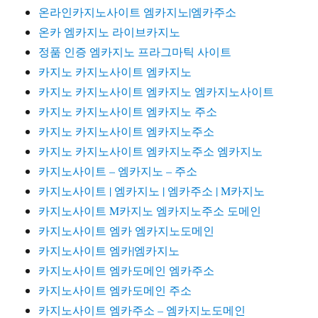
온라인카지노사이트 엠카지노|엠카주소
온카 엠카지노 라이브카지노
정품 인증 엠카지노 프라그마틱 사이트
카지노 카지노사이트 엠카지노
카지노 카지노사이트 엠카지노 엠카지노사이트
카지노 카지노사이트 엠카지노 주소
카지노 카지노사이트 엠카지노주소
카지노 카지노사이트 엠카지노주소 엠카지노
카지노사이트 – 엠카지노 – 주소
카지노사이트 | 엠카지노 | 엠카주소 | M카지노
카지노사이트 M카지노 엠카지노주소 도메인
카지노사이트 엠카 엠카지노도메인
카지노사이트 엠카|엠카지노
카지노사이트 엠카도메인 엠카주소
카지노사이트 엠카도메인 주소
카지노사이트 엠카주소 – 엠카지노도메인