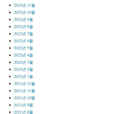
2022년 11월
2022년 10월
2022년 9월
2022년 8월
2022년 7월
2022년 6월
2022년 5월
2022년 4월
2022년 3월
2022년 2월
2022년 1월
2021년 12월
2021년 11월
2021년 10월
2021년 9월
2021년 8월