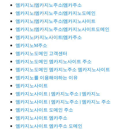
엠카지노|엠카지노주소|엠카주소
엠카지노|엠카지노주소|엠카지노도메인
엠카지노|엠카지노주소|엠카지노사이트
엠카지노|엠카지노주소|엠카지노사이트도메인
엠카지노|카지노사이트|엠카주소
엠카지노M주소
엠카지노도메인 고객센터
엠카지노도메인 엠카지노사이트 주소
엠카지노도메인 엠카지노주소 엠카지노사이트
엠카지노를 이용해야하는 이유
엠카지노사이트
엠카지노사이트 | 엠카지노주소 | 엠카지노
엠카지노사이트 | 엠카지노주소 | 엠카지노 주소
엠카지노사이트 도메인 주소
엠카지노사이트 엠카주소
엠카지노사이트 엠카주소 도메인