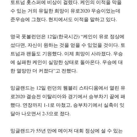
토트넘 홋스퍼에 비상이 걸렸다. 케인의 이적을 막을
수 있는 거의 유일한 희망이 유로2020 우승이었는데
준우승에 그쳤다. 현지에서도 이적을 말하고 있다.
영국 풋볼런던은 12일(한국시간) “케인이 유로 정상에
섰다면, 자신이 원하는 것을 얻을 수 있었을 것이다. 토
트넘과 팬들도 기원했다. 이제 희망이 사라졌다. 우승
에 실패한 케인이 실망한 상태로 돌아온다. 우승에 대
한 열망만 더 커졌다”고 전했다.
잉글랜드는 12일 런던의 웸블리 스타디움에서 열린 유
로2020 결승전 이탈리아와 경기에서 승부차기 끝에 패
했다. 연장까지 1-1로 마쳤고, 승부차기에서 실축이 잇
달아 나오면서 2-3으로 졌다.
잉글랜드가 55년 만에 메이저 대회 정상에 설 수 있는