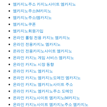
엠카지노주소 카지노사이트 엠카지노
엠카지노주소|M카지노
엠카지노주소|엠카지노
엠카지노쿠폰
엠카지노회원가입
온라인 롤링 전용 카지노 엠카지노
온라인 전용카지노 엠카지노
온라인 전용카지노사이트 엠카지노
온라인 카지노 게임 서비스 엠카지노
온라인 카지노 시장 동향
온라인 카지노 엠카지노
온라인 카지노 엠카지노도메인 엠카지노
온라인 카지노 엠카지노사이트 주소
온라인 카지노 엠카지노주소 도메인
온라인 카지노사이트 엠카지노|M카지노
온라인 카지노사이트 엠카지노주소 엠카지노