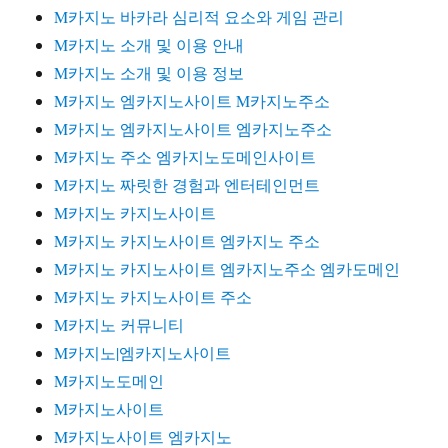
M카지노 바카라 심리적 요소와 게임 관리
M카지노 소개 및 이용 안내
M카지노 소개 및 이용 정보
M카지노 엠카지노사이트 M카지노주소
M카지노 엠카지노사이트 엠카지노주소
M카지노 주소 엠카지노도메인사이트
M카지노 짜릿한 경험과 엔터테인먼트
M카지노 카지노사이트
M카지노 카지노사이트 엠카지노 주소
M카지노 카지노사이트 엠카지노주소 엠카도메인
M카지노 카지노사이트 주소
M카지노 커뮤니티
M카지노|엠카지노사이트
M카지노도메인
M카지노사이트
M카지노사이트 엠카지노