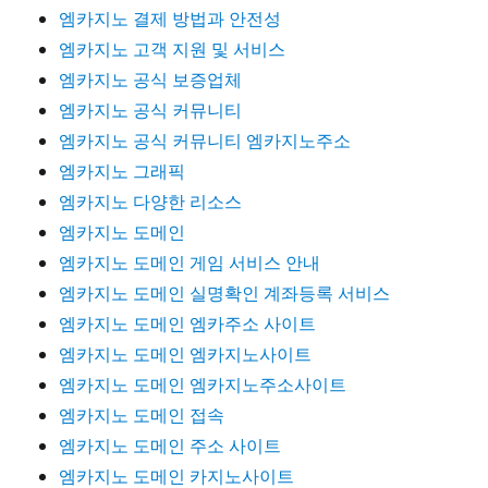
엠카지노 결제 방법과 안전성
엠카지노 고객 지원 및 서비스
엠카지노 공식 보증업체
엠카지노 공식 커뮤니티
엠카지노 공식 커뮤니티 엠카지노주소
엠카지노 그래픽
엠카지노 다양한 리소스
엠카지노 도메인
엠카지노 도메인 게임 서비스 안내
엠카지노 도메인 실명확인 계좌등록 서비스
엠카지노 도메인 엠카주소 사이트
엠카지노 도메인 엠카지노사이트
엠카지노 도메인 엠카지노주소사이트
엠카지노 도메인 접속
엠카지노 도메인 주소 사이트
엠카지노 도메인 카지노사이트