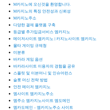
M카지노에 오신것을 환영합니다.
M카지노의 특징 안전성과 신뢰성
M카지노주소
다양한 결제 플랫폼 구축
등급별 추가입금서비스 엠카지노
메이저사이트 엠카지노 | 카지노사이트 엠카지노
몰타 게이밍 규제청
미분류
바카라 게임 옵션
바카라사이트 이용자의 경험을 공유
스플릿 및 이븐머니 및 인슈어런스
슬롯 머신 전략 방법
안전 메이저 엠카지노
엠사이트 엠카지노주소
엠주소 엠카지노사이트 엠도메인
엠카도메인 – 엠카지노주소 사이트