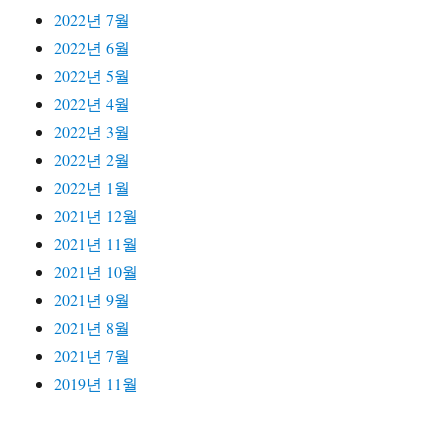
2022년 7월
2022년 6월
2022년 5월
2022년 4월
2022년 3월
2022년 2월
2022년 1월
2021년 12월
2021년 11월
2021년 10월
2021년 9월
2021년 8월
2021년 7월
2019년 11월