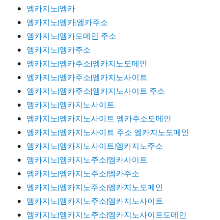
엠카지노|엠카
엠카지노|엠카|엠카주소
엠카지노|엠카도메인 주소
엠카지노|엠카주소
엠카지노|엠카주소|엠카지노도메인
엠카지노|엠카주소|엠카지노사이트
엠카지노|엠카주소|엠카지노사이트 주소
엠카지노|엠카지노사이트
엠카지노|엠카지노사이트 엠카주소도메인
엠카지노|엠카지노사이트 주소 엠카지노도메인
엠카지노|엠카지노사이트|엠카지노주소
엠카지노|엠카지노주소|엠카사이트
엠카지노|엠카지노주소|엠카주소
엠카지노|엠카지노주소|엠카지노도메인
엠카지노|엠카지노주소|엠카지노사이트
엠카지노|엠카지노주소|엠카지노사이트도메인