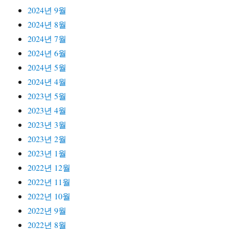
2024년 9월
2024년 8월
2024년 7월
2024년 6월
2024년 5월
2024년 4월
2023년 5월
2023년 4월
2023년 3월
2023년 2월
2023년 1월
2022년 12월
2022년 11월
2022년 10월
2022년 9월
2022년 8월