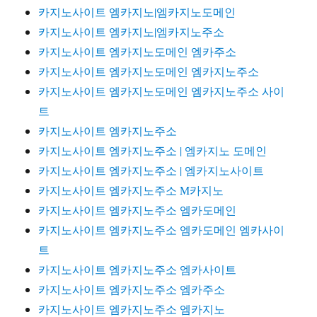
카지노사이트 엠카지노|엠카지노도메인
카지노사이트 엠카지노|엠카지노주소
카지노사이트 엠카지노도메인 엠카주소
카지노사이트 엠카지노도메인 엠카지노주소
카지노사이트 엠카지노도메인 엠카지노주소 사이
트
카지노사이트 엠카지노주소
카지노사이트 엠카지노주소 | 엠카지노 도메인
카지노사이트 엠카지노주소 | 엠카지노사이트
카지노사이트 엠카지노주소 M카지노
카지노사이트 엠카지노주소 엠카도메인
카지노사이트 엠카지노주소 엠카도메인 엠카사이
트
카지노사이트 엠카지노주소 엠카사이트
카지노사이트 엠카지노주소 엠카주소
카지노사이트 엠카지노주소 엠카지노