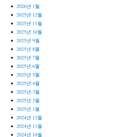
2026년 1월
2025년 12월
2025년 11월
2025년 10월
2025년 9월
2025년 8월
2025년 7월
2025년 6월
2025년 5월
2025년 4월
2025년 3월
2025년 2월
2025년 1월
2024년 12월
2024년 11월
2024년 10월