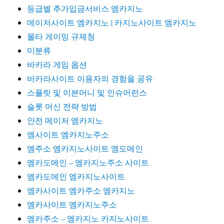
등급별 추가입금서비스 엠카지노
메이저사이트 엠카지노 | 카지노사이트 엠카지노
몰타 게이밍 규제청
미분류
바카라 게임 옵션
바카라사이트 이용자의 경험을 공유
스플릿 및 이븐머니 및 인슈어런스
슬롯 머신 전략 방법
안전 메이저 엠카지노
엠사이트 엠카지노주소
엠주소 엠카지노사이트 엠도메인
엠카도메인 – 엠카지노주소 사이트
엠카도메인 엠카지노사이트
엠카사이트 엠카주소 엠카지노
엠카사이트 엠카지노주소
엠카주소 – 엠카지노 카지노사이트