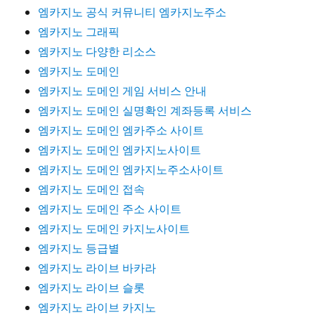
엠카지노 공식 커뮤니티 엠카지노주소
엠카지노 그래픽
엠카지노 다양한 리소스
엠카지노 도메인
엠카지노 도메인 게임 서비스 안내
엠카지노 도메인 실명확인 계좌등록 서비스
엠카지노 도메인 엠카주소 사이트
엠카지노 도메인 엠카지노사이트
엠카지노 도메인 엠카지노주소사이트
엠카지노 도메인 접속
엠카지노 도메인 주소 사이트
엠카지노 도메인 카지노사이트
엠카지노 등급별
엠카지노 라이브 바카라
엠카지노 라이브 슬롯
엠카지노 라이브 카지노