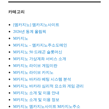
카테고리
[엠카지노] 엠카지노사이트
2026년 동계 올림픽
M카지노
M카지노 – 엠카지노주소도메인
M카지노 50 드래곤 슬롯머신
​M카지노 가상계좌 서비스 소개
M카지노 라이브 게임이란
M카지노 라이브 카지노
M카지노 바카라 베팅 시스템 분석
M카지노 바카라 심리적 요소와 게임 관리
M카지노 소개 및 이용 안내
M카지노 소개 및 이용 정보
M카지노 엠카지노사이트 M카지노주소