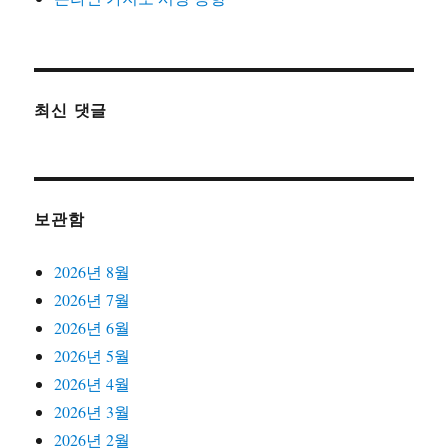
최신 댓글
보관함
2026년 8월
2026년 7월
2026년 6월
2026년 5월
2026년 4월
2026년 3월
2026년 2월