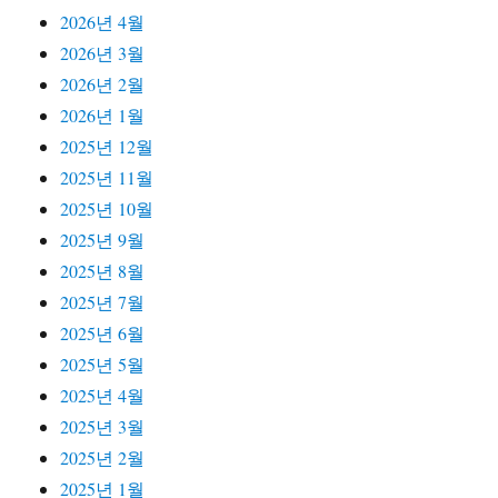
2026년 4월
2026년 3월
2026년 2월
2026년 1월
2025년 12월
2025년 11월
2025년 10월
2025년 9월
2025년 8월
2025년 7월
2025년 6월
2025년 5월
2025년 4월
2025년 3월
2025년 2월
2025년 1월