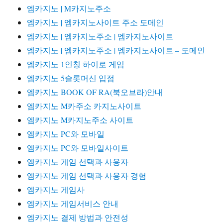
엠카지노 | M카지노주소
엠카지노 | 엠카지노사이트 주소 도메인
엠카지노 | 엠카지노주소 | 엠카지노사이트
엠카지노 | 엠카지노주소 | 엠카지노사이트 – 도메인
엠카지노 1인칭 하이로 게임
엠카지노 5슬롯머신 입점
엠카지노 BOOK OF RA(북오브라)안내
엠카지노 M카주소 카지노사이트
엠카지노 M카지노주소 사이트
엠카지노 PC와 모바일
엠카지노 PC와 모바일사이트
엠카지노 게임 선택과 사용자
엠카지노 게임 선택과 사용자 경험
엠카지노 게임사
엠카지노 게임서비스 안내
엠카지노 결제 방법과 안전성