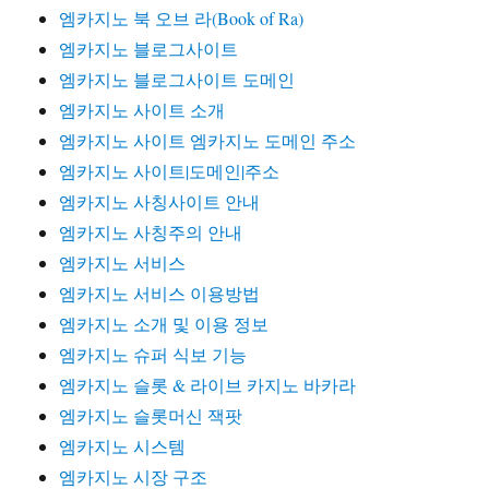
엠카지노 북 오브 라(Book of Ra)
엠카지노 블로그사이트
엠카지노 블로그사이트 도메인
엠카지노 사이트 소개
엠카지노 사이트 엠카지노 도메인 주소
엠카지노 사이트|도메인|주소
엠카지노 사칭사이트 안내
엠카지노 사칭주의 안내
엠카지노 서비스
엠카지노 서비스 이용방법
엠카지노 소개 및 이용 정보
엠카지노 슈퍼 식보 기능
엠카지노 슬롯 & 라이브 카지노 바카라
엠카지노 슬롯머신 잭팟
엠카지노 시스템
엠카지노 시장 구조