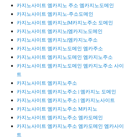
카지노사이트 엠카지노 주소 엠카지노도메인
카지노사이트 엠카지노-주소도메인
카지노사이트 엠카지노|M카지노주소 도메인
카지노사이트 엠카지노|엠카지노도메인
카지노사이트 엠카지노|엠카지노주소
카지노사이트 엠카지노도메인 엠카주소
카지노사이트 엠카지노도메인 엠카지노주소
카지노사이트 엠카지노도메인 엠카지노주소 사이
트
카지노사이트 엠카지노주소
카지노사이트 엠카지노주소 | 엠카지노 도메인
카지노사이트 엠카지노주소 | 엠카지노사이트
카지노사이트 엠카지노주소 M카지노
카지노사이트 엠카지노주소 엠카도메인
카지노사이트 엠카지노주소 엠카도메인 엠카사이
트