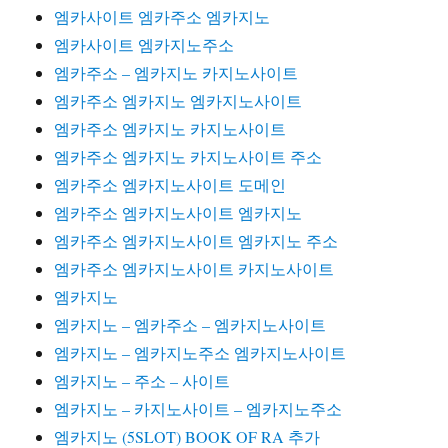
엠카사이트 엠카주소 엠카지노
엠카사이트 엠카지노주소
엠카주소 – 엠카지노 카지노사이트
엠카주소 엠카지노 엠카지노사이트
엠카주소 엠카지노 카지노사이트
엠카주소 엠카지노 카지노사이트 주소
엠카주소 엠카지노사이트 도메인
엠카주소 엠카지노사이트 엠카지노
엠카주소 엠카지노사이트 엠카지노 주소
엠카주소 엠카지노사이트 카지노사이트
엠카지노
엠카지노 – 엠카주소 – 엠카지노사이트
엠카지노 – 엠카지노주소 엠카지노사이트
엠카지노 – 주소 – 사이트
엠카지노 – 카지노사이트 – 엠카지노주소
엠카지노 (5SLOT) BOOK OF RA 추가