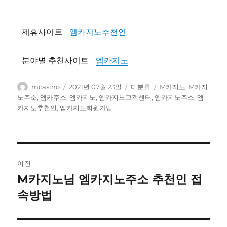
제휴사이트
엠카지노추천인
분야별 추천사이트
엠카지노
글
작
카
태
mcasino
2021년 07월 23일
미분류
M카지노
,
M카지
쓴
성
테
그
노주소
,
엠카주소
,
엠카지노
,
엠카지노고객센터
,
엠카지노주소
,
엠
이
일
고
카지노추천인
,
엠카지노회원가입
자
리
글
이전
내
M카지노님 엠카지노주소 추천인 접
이
전
속방법
비
글:
게