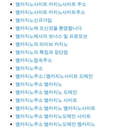
엠카지노사이트 카지노사이트 주소
엠카지노사이트 카지노사이트주소
엠카지노신규가입
엠카지노에 오신것을 환영합니다
엠카지노에서의 보너스 및 프로모션
엠카지노의 라이브 카지노
엠카지노의 특징과 장단점
엠카지노접속주소
엠카지노주소
엠카지노주소 | 엠카지노사이트 도메인
엠카지노주소 엠카지노
엠카지노주소 엠카지노 도메인
엠카지노주소 엠카지노 사이트
엠카지노주소 엠카지노 엠카지노사이트
엠카지노주소 엠카지노도메인 사이트
엠카지노주소 엠카지노도메인 엠카지노