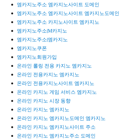
엠카지노주소 엠카지노사이트 도메인
엠카지노주소 엠카지노사이트 엠카지노도메인
엠카지노주소 카지노사이트 엠카지노
엠카지노주소|M카지노
엠카지노주소|엠카지노
엠카지노쿠폰
엠카지노회원가입
온라인 롤링 전용 카지노 엠카지노
온라인 전용카지노 엠카지노
온라인 전용카지노사이트 엠카지노
온라인 카지노 게임 서비스 엠카지노
온라인 카지노 시장 동향
온라인 카지노 엠카지노
온라인 카지노 엠카지노도메인 엠카지노
온라인 카지노 엠카지노사이트 주소
온라인 카지노 엠카지노주소 도메인