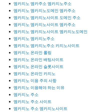
엠카지노 엠카주소 엠카지노주소
엠카지노 엠카지노도메인 엠카주소
엠카지노 엠카지노사이트 도메인 주소
엠카지노 엠카지노사이트 엠카주소
엠카지노 엠카지노사이트 엠카지노도메인
엠카지노 엠카지노주소
엠카지노 엠카지노주소 카지노사이트
엠카지노 온라인 롤링
엠카지노 온라인 배팅사이트
엠카지노 온라인 슬롯사이트
엠카지노 온라인 카지노
엠카지노 이용 주의 사항
엠카지노 이용해야 하는 이유
엠카지노 주소
엠카지노 주소 사이트
엠카지노 주소 엠카지노사이트