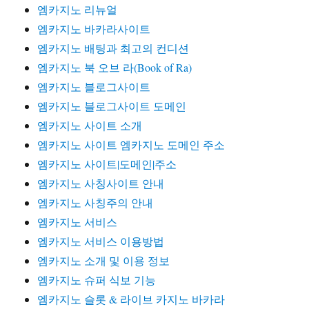
엠카지노 리뉴얼
엠카지노 바카라사이트
엠카지노 배팅과 최고의 컨디션
엠카지노 북 오브 라(Book of Ra)
엠카지노 블로그사이트
엠카지노 블로그사이트 도메인
엠카지노 사이트 소개
엠카지노 사이트 엠카지노 도메인 주소
엠카지노 사이트|도메인|주소
엠카지노 사칭사이트 안내
엠카지노 사칭주의 안내
엠카지노 서비스
엠카지노 서비스 이용방법
엠카지노 소개 및 이용 정보
엠카지노 슈퍼 식보 기능
엠카지노 슬롯 & 라이브 카지노 바카라