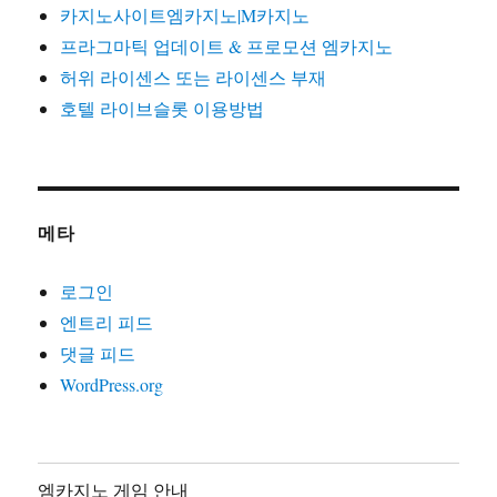
카지노사이트엠카지노|M카지노
프라그마틱 업데이트 & 프로모션 엠카지노
허위 라이센스 또는 라이센스 부재
호텔 라이브슬롯 이용방법
메타
로그인
엔트리 피드
댓글 피드
WordPress.org
엠카지노 게임 안내