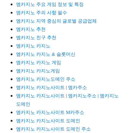
엠카지노 주요 게임 정보 및 특징
엠카지노 주의 사항 필수
엠카지노 지역 중심의 글로벌 공급업체
엠카지노 추천
엠카지노 친구 추천
엠카지노 카지노
엠카지노 카지노 & 슬롯머신
엠카지노 카지노 게임
엠카지노 카지노게임
엠카지노 카지노도메인 주소
엠카지노 카지노사이트 | 엠카주소
엠카지노 카지노사이트 | 엠카지노주소 | 엠카지노
도메인
엠카지노 카지노사이트 M카주소
엠카지노 카지노사이트 도메인
엠카지노 카지노사이트 도메인 주소