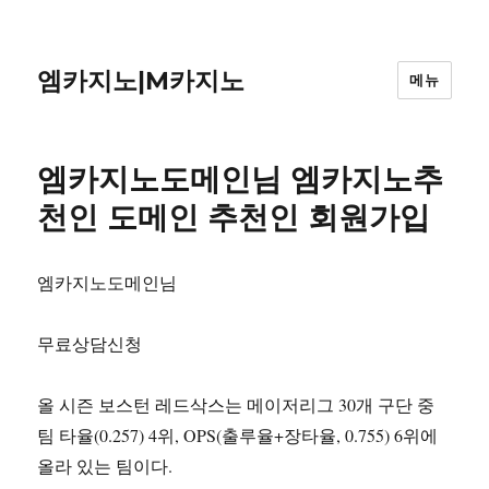
엠카지노|M카지노
메뉴
엠카지노도메인님 엠카지노추
천인 도메인 추천인 회원가입
엠카지노도메인님
무료상담신청
올 시즌 보스턴 레드삭스는 메이저리그 30개 구단 중
팀 타율(0.257) 4위, OPS(출루율+장타율, 0.755) 6위에
올라 있는 팀이다.