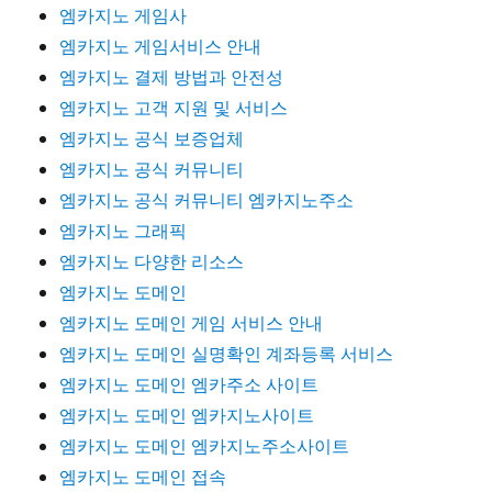
엠카지노 게임사
엠카지노 게임서비스 안내
엠카지노 결제 방법과 안전성
엠카지노 고객 지원 및 서비스
엠카지노 공식 보증업체
엠카지노 공식 커뮤니티
엠카지노 공식 커뮤니티 엠카지노주소
엠카지노 그래픽
엠카지노 다양한 리소스
엠카지노 도메인
엠카지노 도메인 게임 서비스 안내
엠카지노 도메인 실명확인 계좌등록 서비스
엠카지노 도메인 엠카주소 사이트
엠카지노 도메인 엠카지노사이트
엠카지노 도메인 엠카지노주소사이트
엠카지노 도메인 접속