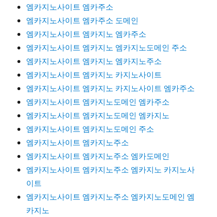
엠카지노사이트 엠카주소
엠카지노사이트 엠카주소 도메인
엠카지노사이트 엠카지노 엠카주소
엠카지노사이트 엠카지노 엠카지노도메인 주소
엠카지노사이트 엠카지노 엠카지노주소
엠카지노사이트 엠카지노 카지노사이트
엠카지노사이트 엠카지노 카지노사이트 엠카주소
엠카지노사이트 엠카지노도메인 엠카주소
엠카지노사이트 엠카지노도메인 엠카지노
엠카지노사이트 엠카지노도메인 주소
엠카지노사이트 엠카지노주소
엠카지노사이트 엠카지노주소 엠카도메인
엠카지노사이트 엠카지노주소 엠카지노 카지노사
이트
엠카지노사이트 엠카지노주소 엠카지노도메인 엠
카지노