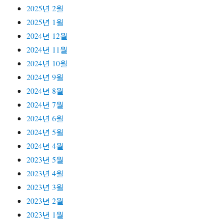
2025년 2월
2025년 1월
2024년 12월
2024년 11월
2024년 10월
2024년 9월
2024년 8월
2024년 7월
2024년 6월
2024년 5월
2024년 4월
2023년 5월
2023년 4월
2023년 3월
2023년 2월
2023년 1월