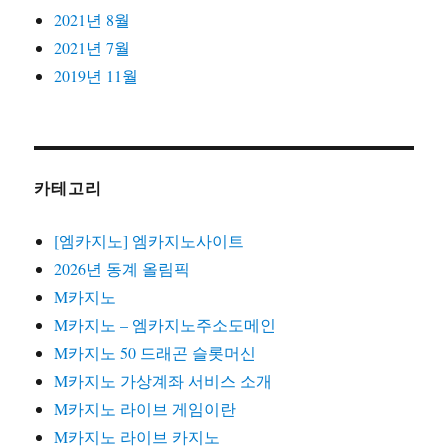
2021년 8월
2021년 7월
2019년 11월
카테고리
[엠카지노] 엠카지노사이트
2026년 동계 올림픽
M카지노
M카지노 – 엠카지노주소도메인
M카지노 50 드래곤 슬롯머신
​M카지노 가상계좌 서비스 소개
M카지노 라이브 게임이란
M카지노 라이브 카지노