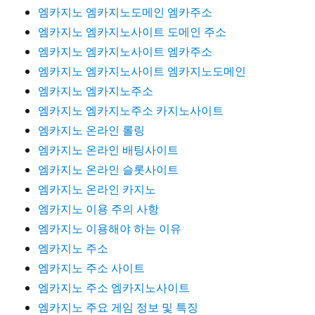
엠카지노 엠카지노도메인 엠카주소
엠카지노 엠카지노사이트 도메인 주소
엠카지노 엠카지노사이트 엠카주소
엠카지노 엠카지노사이트 엠카지노도메인
엠카지노 엠카지노주소
엠카지노 엠카지노주소 카지노사이트
엠카지노 온라인 롤링
엠카지노 온라인 배팅사이트
엠카지노 온라인 슬롯사이트
엠카지노 온라인 카지노
엠카지노 이용 주의 사항
엠카지노 이용해야 하는 이유
엠카지노 주소
엠카지노 주소 사이트
엠카지노 주소 엠카지노사이트
엠카지노 주요 게임 정보 및 특징