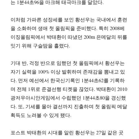
는 1분44초96을 마크해 태극마크를 달았다.
이처럼 가파른 성장세를 보인 황선우는 국내에서 훈련
을 소화하며 생애 첫 올림픽을 준비했다. 특히 2008베
이징올림픽에서 박태환이 따냈던 200m 은메달의 뒤를
잇기 위해 구슬땀을 흘렸다.
기대 반, 걱정 반으로 임했던 첫 올림픽에서 황선우는
자기 실력을 100% 이상 발휘하며 존재감을 뽐내고 있
다. 먼저 예선에서 한국신기록인 1분44초62를 기록하
며 전체 1위로 준결선행 티켓을 끊었다. 박태환이 2010
광저우아시안게임에서 수립했던 1분44초80을 경신했
다. 또, 기세를 몰아 결선까지 진출하며 첫 올림픽 메달
획득도 노려볼 수 있게 됐다.
포스트 박태환의 시대를 알린 황선우는 27일 같은 곳