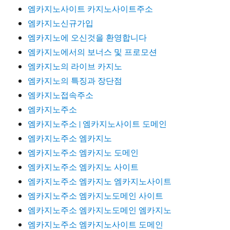
엠카지노사이트 카지노사이트주소
엠카지노신규가입
엠카지노에 오신것을 환영합니다
엠카지노에서의 보너스 및 프로모션
엠카지노의 라이브 카지노
엠카지노의 특징과 장단점
엠카지노접속주소
엠카지노주소
엠카지노주소 | 엠카지노사이트 도메인
엠카지노주소 엠카지노
엠카지노주소 엠카지노 도메인
엠카지노주소 엠카지노 사이트
엠카지노주소 엠카지노 엠카지노사이트
엠카지노주소 엠카지노도메인 사이트
엠카지노주소 엠카지노도메인 엠카지노
엠카지노주소 엠카지노사이트 도메인