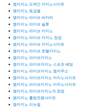
엠카지노 도메인 카지노사이트
엠카지노 등급별
엠카지노 라이브 바카라
엠카지노 라이브 슬롯
엠카지노 라이브 카지노
엠카지노 라이브 카지노 장점
엠카지노 라이브 카지노사이트
엠카지노 라이브 호텔카지노
엠카지노 라이브카지노
엠카지노 라이브카지노 스포츠 베팅
엠카지노 라이브카지노 엠카주소
엠카지노 라이브카지노 카지노사이트
엠카지노 라이브카지노 카지노사이트'
엠카지노 라이브카지노의 장점
엠카지노 롤링전용사이트
엠카지노 리뉴얼