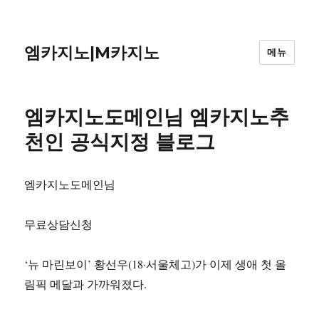
엠카지노|M카지노
메뉴
엠카지노도메인님 엠카지노추
천인 공식지정 블로그
엠카지노도메인님
무료상담신청
‘뉴 마린보이’ 황선우(18·서울체고)가 이제 생애 첫 올
림픽 메달과 가까워졌다.