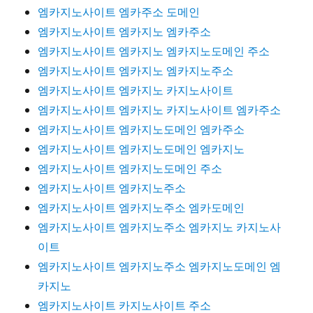
엠카지노사이트 엠카주소 도메인
엠카지노사이트 엠카지노 엠카주소
엠카지노사이트 엠카지노 엠카지노도메인 주소
엠카지노사이트 엠카지노 엠카지노주소
엠카지노사이트 엠카지노 카지노사이트
엠카지노사이트 엠카지노 카지노사이트 엠카주소
엠카지노사이트 엠카지노도메인 엠카주소
엠카지노사이트 엠카지노도메인 엠카지노
엠카지노사이트 엠카지노도메인 주소
엠카지노사이트 엠카지노주소
엠카지노사이트 엠카지노주소 엠카도메인
엠카지노사이트 엠카지노주소 엠카지노 카지노사
이트
엠카지노사이트 엠카지노주소 엠카지노도메인 엠
카지노
엠카지노사이트 카지노사이트 주소