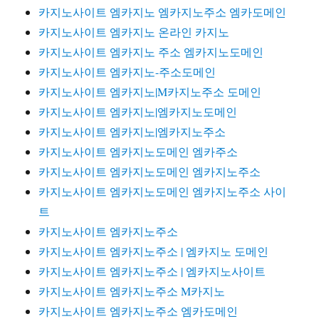
카지노사이트 엠카지노 엠카지노주소 엠카도메인
카지노사이트 엠카지노 온라인 카지노
카지노사이트 엠카지노 주소 엠카지노도메인
카지노사이트 엠카지노-주소도메인
카지노사이트 엠카지노|M카지노주소 도메인
카지노사이트 엠카지노|엠카지노도메인
카지노사이트 엠카지노|엠카지노주소
카지노사이트 엠카지노도메인 엠카주소
카지노사이트 엠카지노도메인 엠카지노주소
카지노사이트 엠카지노도메인 엠카지노주소 사이
트
카지노사이트 엠카지노주소
카지노사이트 엠카지노주소 | 엠카지노 도메인
카지노사이트 엠카지노주소 | 엠카지노사이트
카지노사이트 엠카지노주소 M카지노
카지노사이트 엠카지노주소 엠카도메인