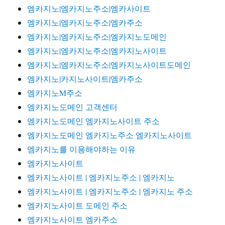
엠카지노|엠카지노주소|엠카사이트
엠카지노|엠카지노주소|엠카주소
엠카지노|엠카지노주소|엠카지노도메인
엠카지노|엠카지노주소|엠카지노사이트
엠카지노|엠카지노주소|엠카지노사이트도메인
엠카지노|카지노사이트|엠카주소
엠카지노M주소
엠카지노도메인 고객센터
엠카지노도메인 엠카지노사이트 주소
엠카지노도메인 엠카지노주소 엠카지노사이트
엠카지노를 이용해야하는 이유
엠카지노사이트
엠카지노사이트 | 엠카지노주소 | 엠카지노
엠카지노사이트 | 엠카지노주소 | 엠카지노 주소
엠카지노사이트 도메인 주소
엠카지노사이트 엠카주소