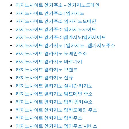
카지노사이트 엠카주소 – 엠카지노도메인
카지노사이트 엠카주소 | 엠카지노
카지노사이트 엠카주소 엠카지노도메인
카지노사이트 엠카주소 엠카지노사이트
카지노사이트 엠카주소|엠카지노|엠카사이트
카지노사이트 엠카지노 | 엠카지노 | 엠카지노주소
카지노사이트 엠카지노 도메인주소
카지노사이트 엠카지노 바로가기
카지노사이트 엠카지노 브랜드
카지노사이트 엠카지노 신규
카지노사이트 엠카지노 실시간 카지노
카지노사이트 엠카지노 엠도메인 주소
카지노사이트 엠카지노 엠카 엠카주소
카지노사이트 엠카지노 엠카도메인 주소
카지노사이트 엠카지노 엠카주소
카지노사이트 엠카지노 엠카주소 서비스