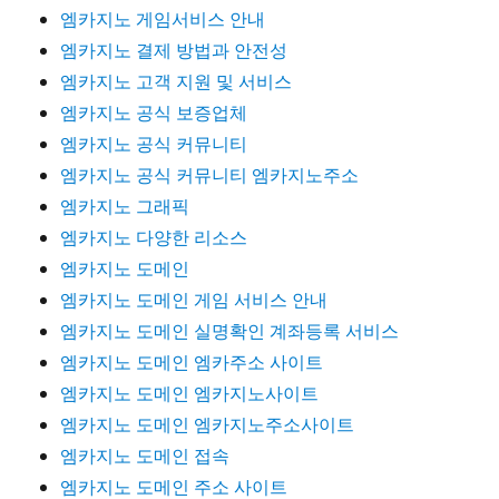
엠카지노 게임서비스 안내
엠카지노 결제 방법과 안전성
엠카지노 고객 지원 및 서비스
엠카지노 공식 보증업체
엠카지노 공식 커뮤니티
엠카지노 공식 커뮤니티 엠카지노주소
엠카지노 그래픽
엠카지노 다양한 리소스
엠카지노 도메인
엠카지노 도메인 게임 서비스 안내
엠카지노 도메인 실명확인 계좌등록 서비스
엠카지노 도메인 엠카주소 사이트
엠카지노 도메인 엠카지노사이트
엠카지노 도메인 엠카지노주소사이트
엠카지노 도메인 접속
엠카지노 도메인 주소 사이트