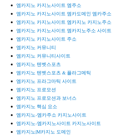
엠카지노 카지노사이트 엠주소
엠카지노 카지노사이트 엠카도메인 엠카주소
엠카지노 카지노사이트 엠카지노 카지노주소
엠카지노 카지노사이트 엠카지노주소 사이트
엠카지노 카지노사이트 주소
엠카지노 커뮤니티
엠카지노 커뮤니티사이트
엠카지노 텐벳스포츠
엠카지노 텐벳스포츠 & 플라그메틱
엠카지노 프라그마틱 사이트
엠카지노 프로모션
엠카지노 프로모션과 보너스
엠카지노 핵심 요소
엠카지노-엠카주소 카지노사이트
엠카지노-엠카지노사이트 카지노사이트
엠카지노|M카지노 도메인