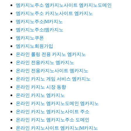
엠카지노주소 엠카지노사이트 엠카지노도메인
엠카지노주소 카지노사이트 엠카지노
엠카지노주소|M카지노
엠카지노주소|엠카지노
엠카지노쿠폰
엠카지노회원가입
온라인 롤링 전용 카지노 엠카지노
온라인 전용카지노 엠카지노
온라인 전용카지노사이트 엠카지노
온라인 카지노 게임 서비스 엠카지노
온라인 카지노 시장 동향
온라인 카지노 엠카지노
온라인 카지노 엠카지노도메인 엠카지노
온라인 카지노 엠카지노사이트 주소
온라인 카지노 엠카지노주소 도메인
온라인 카지노사이트 엠카지노|M카지노