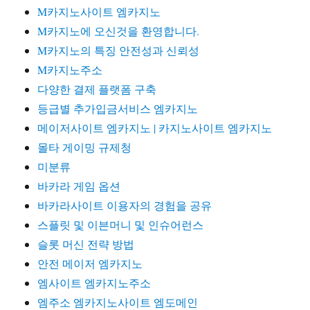
M카지노사이트 엠카지노
M카지노에 오신것을 환영합니다.
M카지노의 특징 안전성과 신뢰성
M카지노주소
다양한 결제 플랫폼 구축
등급별 추가입금서비스 엠카지노
메이저사이트 엠카지노 | 카지노사이트 엠카지노
몰타 게이밍 규제청
미분류
바카라 게임 옵션
바카라사이트 이용자의 경험을 공유
스플릿 및 이븐머니 및 인슈어런스
슬롯 머신 전략 방법
안전 메이저 엠카지노
엠사이트 엠카지노주소
엠주소 엠카지노사이트 엠도메인