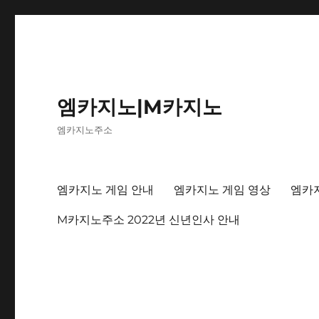
엠카지노|M카지노
엠카지노주소
엠카지노 게임 안내
엠카지노 게임 영상
엠카
M카지노주소 2022년 신년인사 안내