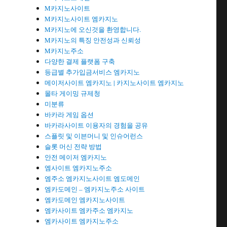
M카지노사이트
M카지노사이트 엠카지노
M카지노에 오신것을 환영합니다.
M카지노의 특징 안전성과 신뢰성
M카지노주소
다양한 결제 플랫폼 구축
등급별 추가입금서비스 엠카지노
메이저사이트 엠카지노 | 카지노사이트 엠카지노
몰타 게이밍 규제청
미분류
바카라 게임 옵션
바카라사이트 이용자의 경험을 공유
스플릿 및 이븐머니 및 인슈어런스
슬롯 머신 전략 방법
안전 메이저 엠카지노
엠사이트 엠카지노주소
엠주소 엠카지노사이트 엠도메인
엠카도메인 – 엠카지노주소 사이트
엠카도메인 엠카지노사이트
엠카사이트 엠카주소 엠카지노
엠카사이트 엠카지노주소