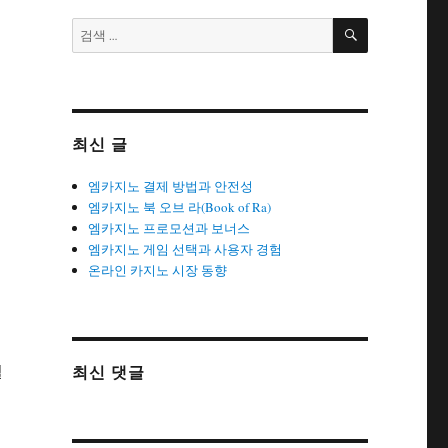
검
검
색
색:
최신 글
엠카지노 결제 방법과 안전성
엠카지노 북 오브 라(Book of Ra)
엠카지노 프로모션과 보너스
엠카지노 게임 선택과 사용자 경험
온라인 카지노 시장 동향
열
최신 댓글