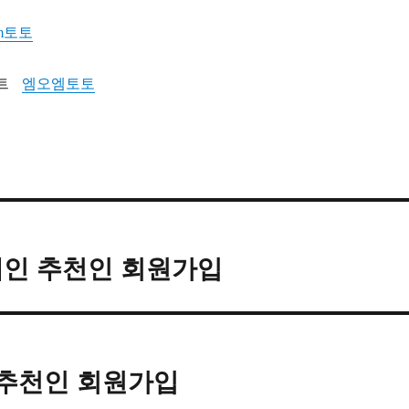
m토토
이트
엠오엠토토
인 추천인 회원가입
추천인 회원가입