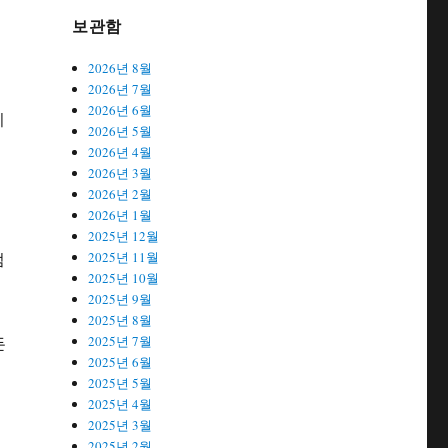
보관함
연
2026년 8월
2026년 7월
2026년 6월
기
2026년 5월
2026년 4월
2026년 3월
2026년 2월
2026년 1월
2025년 12월
점
2025년 11월
2025년 10월
2025년 9월
2025년 8월
든
2025년 7월
2025년 6월
2025년 5월
2025년 4월
2025년 3월
2025년 2월