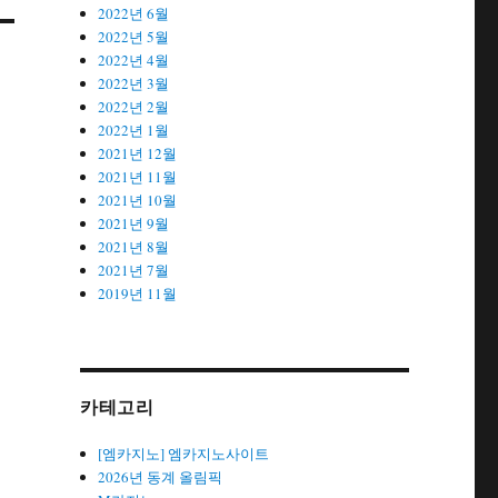
2022년 6월
2022년 5월
2022년 4월
2022년 3월
2022년 2월
2022년 1월
2021년 12월
2021년 11월
2021년 10월
2021년 9월
2021년 8월
2021년 7월
2019년 11월
카테고리
[엠카지노] 엠카지노사이트
2026년 동계 올림픽