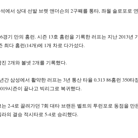
타석에서 상대 선발 브렛 앤더슨의 2구째를 통타, 좌월 솔로포로 
6경기 만의 홈런. 시즌 13호 홈런을 기록한 러프는 지난 2013년 
 최다 홈런(14개)에 1개 차로 다가섰다.
진 2개와 볼넷 2개를 기록했다.
3년간 삼성에서 활약한 러프는 3년 통산 타율 0.313 86홈런 350타
2019시즌이 끝나고 빅리그로 복귀했다.
는 2-4로 끌려가던 7회 대타 브랜든 벨트의 투런포로 동점을 만
텔라의 결승 적시타로 5-4로 승리했다.