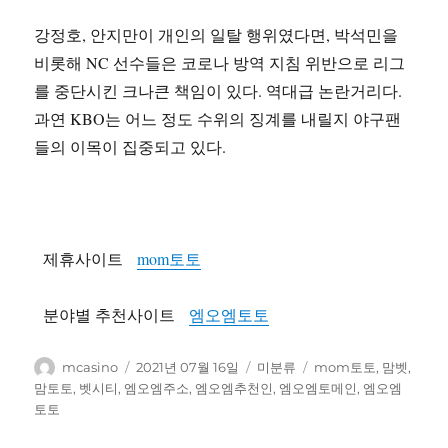
강정호, 안지만이 개인의 일탈 행위였다면, 박석민을
비롯해 NC 선수들은 코로나 방역 지침 위반으로 리그
를 중단시킨 크나큰 책임이 있다. 역대급 논란거리다.
과연 KBO는 어느 정도 수위의 징계를 내릴지 야구팬
들의 이목이 집중되고 있다.
제휴사이트
mom토토
분야별 추천사이트
엠오엠토토
글
작
카
태
mcasino
2021년 07월 16일
미분류
mom토토
,
맘벳
,
쓴
성
테
그
맘토토
,
벳시티
,
엠오엠주소
,
엠오엠추천인
,
엠오엠토메인
,
엠오엠
이
일
고
토토
자
리