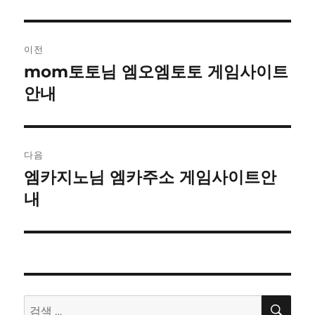
글
이전
내
mom토토님 엠오엠토토 게임사이트
이
전
안내
비
글:
게
이
다음
엠카지노님 엠카주소 게임사이트안
다
션
음
내
글:
검
검
색